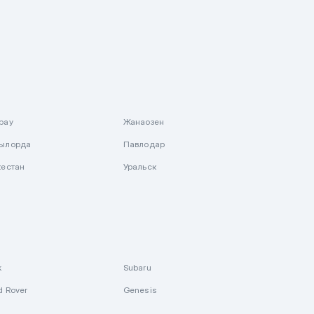
рау
Жанаозен
ылорда
Павлодар
кестан
Уральск
k
Subaru
d Rover
Genesis