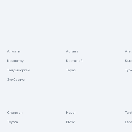
Алматы
Астана
Аты
Кокшетау
Костанай
Кыз
Талдыкорган
Тараз
Тур
Экибастуз
Changan
Haval
Tan
Toyota
BMW
Lan