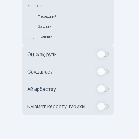
Розовый
ЖЕТЕК
Красный
Передний
Пурпурный
Задний
Коричневый
Полный
Голубой
Синий
Оң жақ руль
Фиолетовый
Зеленый
Саудаласу
Желтый
Айырбастау
Бежевый
Бордовый
Қызмет көрсету тарихы
Комбинированный
Бронзовый
Темно-синий