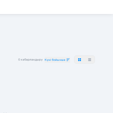
0 хабарландыру
Күні бойынша