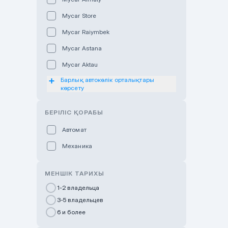
Mycar Store
Mycar Raiymbek
Mycar Astana
Mycar Aktau
Барлық автокөлік орталықтары
Mycar Uralsk
көрсету
Haval & Tank Kyzylorda
БЕРІЛІС ҚОРАБЫ
Haval & Tank Pavlodar
Bavaria Almaty
Автомат
Mycar Shymkent
Механика
Bavaria Astana
МЕНШІК ТАРИХЫ
GWM Nurly Zhol
1-2 владельца
Chery Astana
3-5 владельцев
Changan Auto Nurly Zhol
6 и более
Haval Atyrau