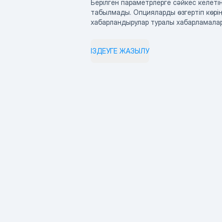
Берілген параметрлерге сәйкес келетін
табылмады. Опцияларды өзгертіп көрің
хабарландырулар туралы хабарламала
ІЗДЕУГЕ ЖАЗЫЛУ