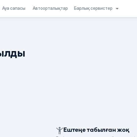
Барлық сервистер
Ауа сапасы
Автоорталықтар
ылды
Ештеңе табылған жоқ