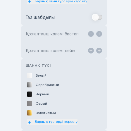
Барлық отын түрлерін көрсету
Toyota Almaty
Газ жабдығы
Toyota Astana
Toyota Kokshetau
Қозғалтқыш көлемі бастап
TANK Motors Karaganda
Hyundai ShymCity
Қозғалтқыш көлемі дейін
Toyota Shygys
ШАНАҚ ТҮСІ
Белый
Серебристый
Черный
Серый
Золотистый
Барлық түстерді көрсету
Оранжевый