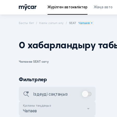
Жүрілген автокөліктер
Жаңа авто
Басты бет
Көлік сатып алу
SEAT
Чапаев
0 хабарландыру таб
Чапаеве SEAT сату
Фильтрлер
Іздеуді сақтаңыз
Қаланы таңдаңыз
Чапаев