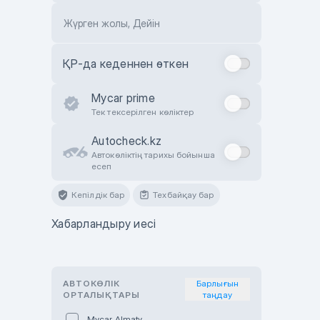
Жүрген жолы, Дейін
ҚР-да кеденнен өткен
Mycar prime
Тек тексерілген көліктер
Autocheck.kz
Автокөліктің тарихы бойынша
есеп
Кепілдік бар
Техбайқау бар
Хабарландыру иесі
АВТОКӨЛІК
Барлығын
ОРТАЛЫҚТАРЫ
таңдау
Mycar Almaty