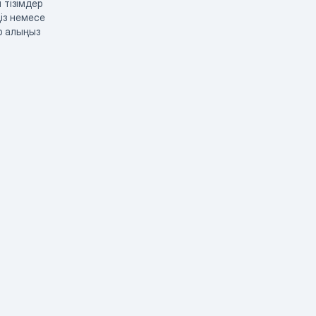
 тізімдер
із немесе
р алыңыз