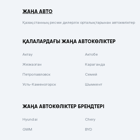
Серый металлик
ЖАҢА АВТО
Сиреневый металлик
Черный металлик
Қазақстанның ресми дилерлік орталықтарынан автокөліктер
Стальной
ҚАЛАЛАРДАҒЫ ЖАҢА АВТОКӨЛІКТЕР
Вишневый
Серебристый металлик
Актау
Актобе
Темно-коричневый
Жезказган
Караганда
Бело-Дымчатый
Петропавловск
Семей
Светло-зелёный металлик
Усть-Каменогорск
Шымкент
Бирюзовый
Темно-синий металлик
ЖАҢА АВТОКӨЛІКТЕР БРЕНДТЕРІ
Зеленый металлик
Hyundai
Chery
Комбинированный
GWM
BYD