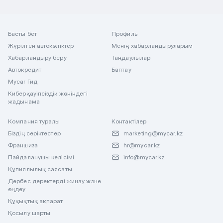
Басты бет
Профиль
Жүрілген автокөліктер
Менің хабарландыруларым
Хабарландыру беру
Таңдаулылар
Автокредит
Баптау
Mycar Гид
Киберқауіпсіздік жөніндегі
жадынама
Компания туралы
Контактілер
Біздің серіктестер
marketing@mycar.kz
Франшиза
hr@mycar.kz
Пайдаланушы келісімі
info@mycar.kz
Құпиялылық саясаты
Дербес деректерді жинау және
өңдеу
Құқықтық ақпарат
Қосылу шарты