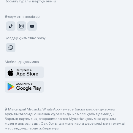
Қосылу туралы шартқа өтініш
Әлеуметтік желілер
Қолдау қызметіне жазу
Мобильді қосымша
🔒 Маңызды! Mycar.kz WhatsApp немесе басқа мессенджерлер
арқылы төлемді ешқашан сұрамайды немесе қабылдамайды.
Барлық қаржылық операциялар тек Mycar.kz қосымша арқылы
жүзеге асырылады. Сақ болыңыз және карта деректері мен төлемді
мессенджерлерде жібермеңіз.