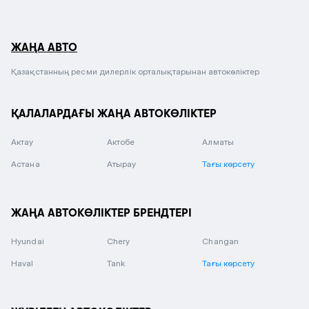
ЖАҢА АВТО
Қазақстанның ресми дилерлік орталықтарынан автокөліктер
ҚАЛАЛАРДАҒЫ ЖАҢА АВТОКӨЛІКТЕР
Актау
Актобе
Алматы
Астана
Атырау
Тағы көрсету
ЖАҢА АВТОКӨЛІКТЕР БРЕНДТЕРІ
Hyundai
Chery
Changan
Haval
Tank
Тағы көрсету