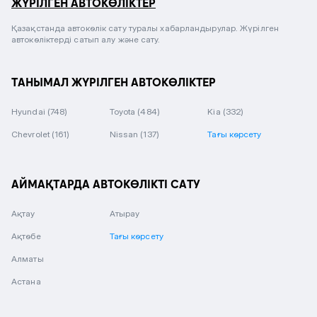
ЖҮРІЛГЕН АВТОКӨЛІКТЕР
Қазақстанда автокөлік сату туралы хабарландырулар. Жүрілген
автокөліктерді сатып алу және сату.
ТАНЫМАЛ ЖҮРІЛГЕН АВТОКӨЛІКТЕР
Hyundai
(748)
Toyota
(484)
Kia
(332)
Chevrolet
(161)
Nissan
(137)
Тағы көрсету
АЙМАҚТАРДА АВТОКӨЛІКТІ САТУ
Ақтау
Атырау
Ақтөбе
Тағы көрсету
Алматы
Астана