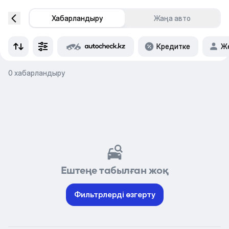
Хабарландыру
Жаңа авто
Кредитке
Же
0 хабарландыру
Ештеңе табылған жоқ
Фильтрлерді өзгерту