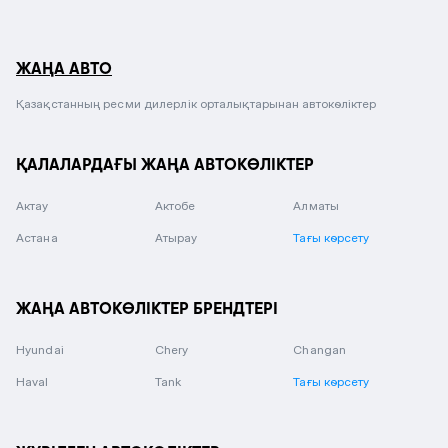
ЖАҢА АВТО
Қазақстанның ресми дилерлік орталықтарынан автокөліктер
ҚАЛАЛАРДАҒЫ ЖАҢА АВТОКӨЛІКТЕР
Актау
Актобе
Алматы
Астана
Атырау
Тағы көрсету
ЖАҢА АВТОКӨЛІКТЕР БРЕНДТЕРІ
Hyundai
Chery
Changan
Haval
Tank
Тағы көрсету