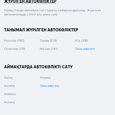
ЖҮРІЛГЕН АВТОКӨЛІКТЕР
Қазақстанда автокөлік сату туралы хабарландырулар. Жүрілген
автокөліктерді сатып алу және сату.
ТАНЫМАЛ ЖҮРІЛГЕН АВТОКӨЛІКТЕР
Hyundai
(762)
Toyota
(513)
Kia
(335)
Chevrolet
(175)
Nissan
(141)
Тағы көрсету
АЙМАҚТАРДА АВТОКӨЛІКТІ САТУ
Ақтау
Атырау
Ақтөбе
Тағы көрсету
Алматы
Астана