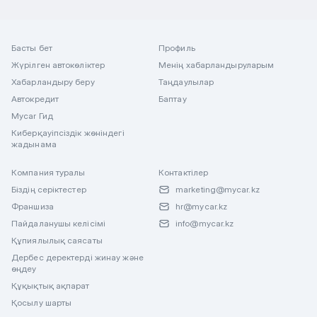
Басты бет
Профиль
Жүрілген автокөліктер
Менің хабарландыруларым
Хабарландыру беру
Таңдаулылар
Автокредит
Баптау
Mycar Гид
Киберқауіпсіздік жөніндегі
жадынама
Компания туралы
Контактілер
Біздің серіктестер
marketing@mycar.kz
Франшиза
hr@mycar.kz
Пайдаланушы келісімі
info@mycar.kz
Құпиялылық саясаты
Дербес деректерді жинау және
өңдеу
Құқықтық ақпарат
Қосылу шарты