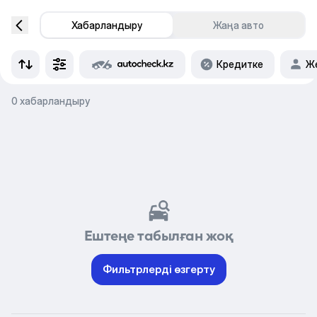
Хабарландыру
Жаңа авто
Кредитке
Же
0 хабарландыру
Ештеңе табылған жоқ
Фильтрлерді өзгерту