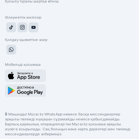
Қосылу туралы шартқа өтініш
Әлеуметтік желілер
Қолдау қызметіне жазу
Мобильді қосымша
🔒 Маңызды! Mycar.kz WhatsApp немесе басқа мессенджерлер
арқылы төлемді ешқашан сұрамайды немесе қабылдамайды.
Барлық қаржылық операциялар тек Mycar.kz қосымша арқылы
жүзеге асырылады. Сақ болыңыз және карта деректері мен төлемді
мессенджерлерде жібермеңіз.