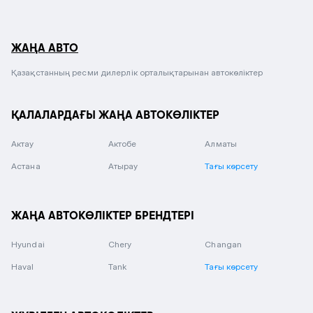
ЖАҢА АВТО
Қазақстанның ресми дилерлік орталықтарынан автокөліктер
ҚАЛАЛАРДАҒЫ ЖАҢА АВТОКӨЛІКТЕР
Актау
Актобе
Алматы
Астана
Атырау
Тағы көрсету
ЖАҢА АВТОКӨЛІКТЕР БРЕНДТЕРІ
Hyundai
Chery
Changan
Haval
Tank
Тағы көрсету