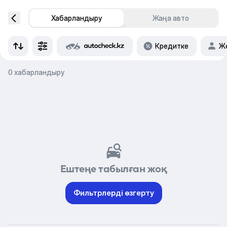
Хабарландыру
Жаңа авто
Кредитке
Же
0 хабарландыру
Ештеңе табылған жоқ
Фильтрлерді өзгерту