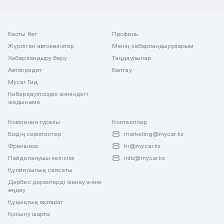
Басты бет
Профиль
Жүрілген автокөліктер
Менің хабарландыруларым
Хабарландыру беру
Таңдаулылар
Автокредит
Баптау
Mycar Гид
Киберқауіпсіздік жөніндегі
жадынама
Компания туралы
Контактілер
Біздің серіктестер
marketing@mycar.kz
Франшиза
hr@mycar.kz
Пайдаланушы келісімі
info@mycar.kz
Құпиялылық саясаты
Дербес деректерді жинау және
өңдеу
Құқықтық ақпарат
Қосылу шарты