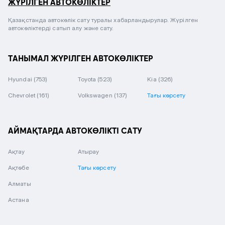
ЖҮРІЛГЕН АВТОКӨЛІКТЕР
Қазақстанда автокөлік сату туралы хабарландырулар. Жүрілген
автокөліктерді сатып алу және сату.
ТАНЫМАЛ ЖҮРІЛГЕН АВТОКӨЛІКТЕР
Hyundai
(753)
Toyota
(523)
Kia
(326)
Chevrolet
(161)
Volkswagen
(137)
Тағы көрсету
АЙМАҚТАРДА АВТОКӨЛІКТІ САТУ
Ақтау
Атырау
Ақтөбе
Тағы көрсету
Алматы
Астана