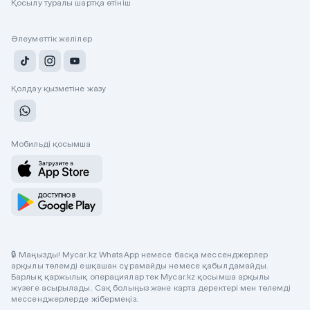
Қосылу туралы шартқа өтініш
Әлеуметтік желілер
Қолдау қызметіне жазу
Мобильді қосымша
🔒 Маңызды! Mycar.kz WhatsApp немесе басқа мессенджерлер
арқылы төлемді ешқашан сұрамайды немесе қабылдамайды.
Барлық қаржылық операциялар тек Mycar.kz қосымша арқылы
жүзеге асырылады. Сақ болыңыз және карта деректері мен төлемді
мессенджерлерде жібермеңіз.