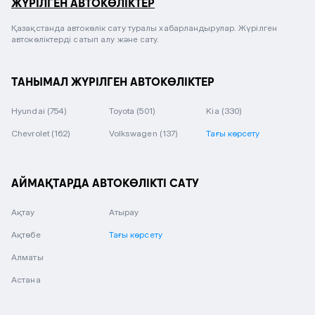
ЖҮРІЛГЕН АВТОКӨЛІКТЕР
Қазақстанда автокөлік сату туралы хабарландырулар. Жүрілген
автокөліктерді сатып алу және сату.
ТАНЫМАЛ ЖҮРІЛГЕН АВТОКӨЛІКТЕР
Hyundai
(754)
Toyota
(501)
Kia
(330)
Chevrolet
(162)
Volkswagen
(137)
Тағы көрсету
АЙМАҚТАРДА АВТОКӨЛІКТІ САТУ
Ақтау
Атырау
Ақтөбе
Тағы көрсету
Алматы
Астана