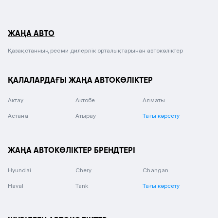
ЖАҢА АВТО
Қазақстанның ресми дилерлік орталықтарынан автокөліктер
ҚАЛАЛАРДАҒЫ ЖАҢА АВТОКӨЛІКТЕР
Актау
Актобе
Алматы
Астана
Атырау
Тағы көрсету
ЖАҢА АВТОКӨЛІКТЕР БРЕНДТЕРІ
Hyundai
Chery
Changan
Haval
Tank
Тағы көрсету