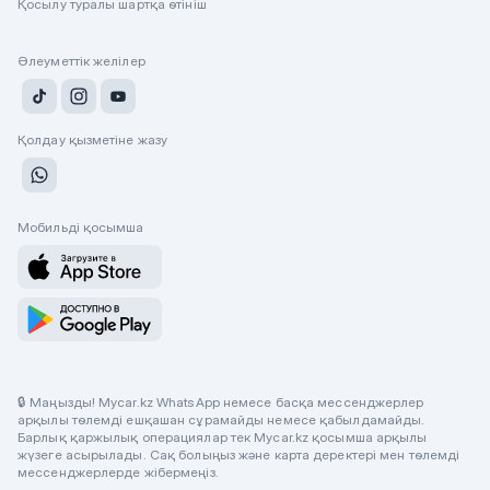
Қосылу туралы шартқа өтініш
Әлеуметтік желілер
Қолдау қызметіне жазу
Мобильді қосымша
🔒 Маңызды! Mycar.kz WhatsApp немесе басқа мессенджерлер
арқылы төлемді ешқашан сұрамайды немесе қабылдамайды.
Барлық қаржылық операциялар тек Mycar.kz қосымша арқылы
жүзеге асырылады. Сақ болыңыз және карта деректері мен төлемді
мессенджерлерде жібермеңіз.