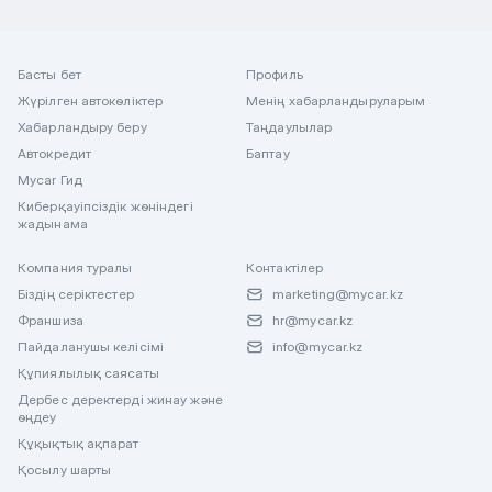
Басты бет
Профиль
Жүрілген автокөліктер
Менің хабарландыруларым
Хабарландыру беру
Таңдаулылар
Автокредит
Баптау
Mycar Гид
Киберқауіпсіздік жөніндегі
жадынама
Компания туралы
Контактілер
Біздің серіктестер
marketing@mycar.kz
Франшиза
hr@mycar.kz
Пайдаланушы келісімі
info@mycar.kz
Құпиялылық саясаты
Дербес деректерді жинау және
өңдеу
Құқықтық ақпарат
Қосылу шарты