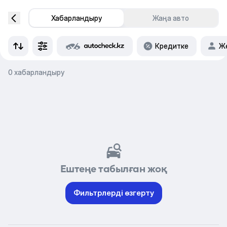
Хабарландыру
Жаңа авто
Кредитке
Же
0 хабарландыру
Ештеңе табылған жоқ
Фильтрлерді өзгерту