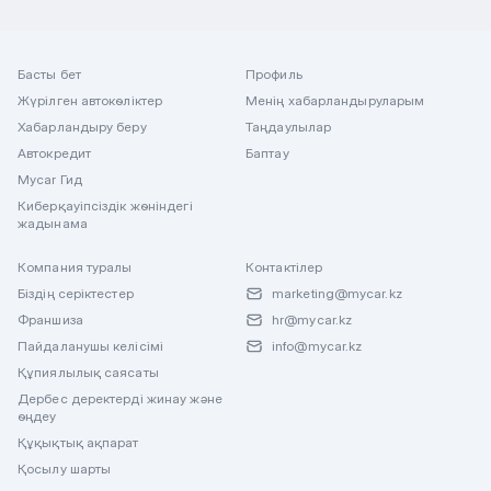
Басты бет
Профиль
Жүрілген автокөліктер
Менің хабарландыруларым
Хабарландыру беру
Таңдаулылар
Автокредит
Баптау
Mycar Гид
Киберқауіпсіздік жөніндегі
жадынама
Компания туралы
Контактілер
Біздің серіктестер
marketing@mycar.kz
Франшиза
hr@mycar.kz
Пайдаланушы келісімі
info@mycar.kz
Құпиялылық саясаты
Дербес деректерді жинау және
өңдеу
Құқықтық ақпарат
Қосылу шарты