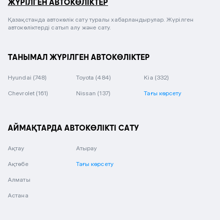
ЖҮРІЛГЕН АВТОКӨЛІКТЕР
Қазақстанда автокөлік сату туралы хабарландырулар. Жүрілген
автокөліктерді сатып алу және сату.
ТАНЫМАЛ ЖҮРІЛГЕН АВТОКӨЛІКТЕР
Hyundai
(748)
Toyota
(484)
Kia
(332)
Chevrolet
(161)
Nissan
(137)
Тағы көрсету
АЙМАҚТАРДА АВТОКӨЛІКТІ САТУ
Ақтау
Атырау
Ақтөбе
Тағы көрсету
Алматы
Астана