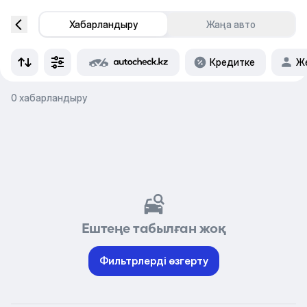
Хабарландыру
Жаңа авто
Кредитке
Же
0 хабарландыру
Ештеңе табылған жоқ
Фильтрлерді өзгерту