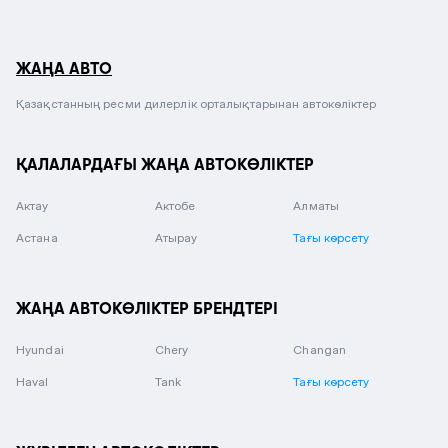
ЖАҢА АВТО
Қазақстанның ресми дилерлік орталықтарынан автокөліктер
ҚАЛАЛАРДАҒЫ ЖАҢА АВТОКӨЛІКТЕР
Актау
Актобе
Алматы
Астана
Атырау
Тағы көрсету
ЖАҢА АВТОКӨЛІКТЕР БРЕНДТЕРІ
Hyundai
Chery
Changan
Haval
Tank
Тағы көрсету