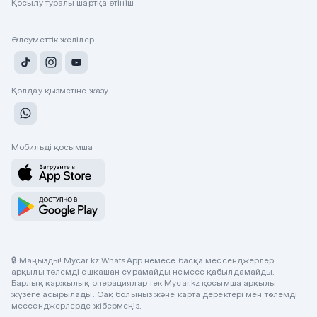
Қосылу туралы шартқа өтініш
Әлеуметтік желілер
Қолдау қызметіне жазу
Мобильді қосымша
🔒 Маңызды! Mycar.kz WhatsApp немесе басқа мессенджерлер
арқылы төлемді ешқашан сұрамайды немесе қабылдамайды.
Барлық қаржылық операциялар тек Mycar.kz қосымша арқылы
жүзеге асырылады. Сақ болыңыз және карта деректері мен төлемді
мессенджерлерде жібермеңіз.