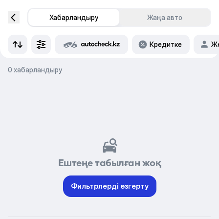
Хабарландыру
Жаңа авто
Кредитке
Же
0 хабарландыру
Ештеңе табылған жоқ
Фильтрлерді өзгерту