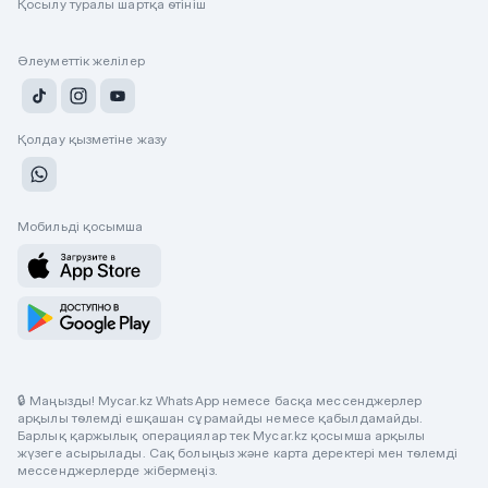
Қосылу туралы шартқа өтініш
Әлеуметтік желілер
Қолдау қызметіне жазу
Мобильді қосымша
🔒 Маңызды! Mycar.kz WhatsApp немесе басқа мессенджерлер
арқылы төлемді ешқашан сұрамайды немесе қабылдамайды.
Барлық қаржылық операциялар тек Mycar.kz қосымша арқылы
жүзеге асырылады. Сақ болыңыз және карта деректері мен төлемді
мессенджерлерде жібермеңіз.