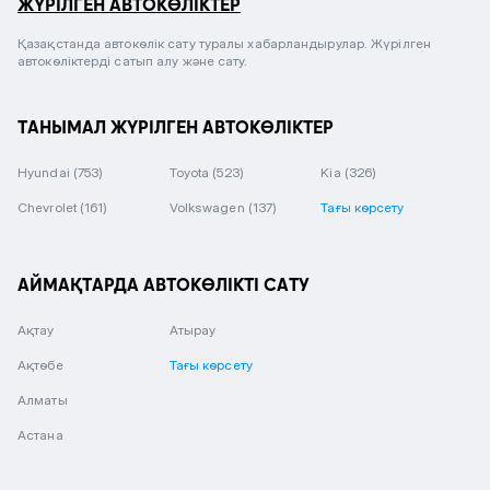
ЖҮРІЛГЕН АВТОКӨЛІКТЕР
Қазақстанда автокөлік сату туралы хабарландырулар. Жүрілген
автокөліктерді сатып алу және сату.
ТАНЫМАЛ ЖҮРІЛГЕН АВТОКӨЛІКТЕР
Hyundai
(753)
Toyota
(523)
Kia
(326)
Chevrolet
(161)
Volkswagen
(137)
Тағы көрсету
АЙМАҚТАРДА АВТОКӨЛІКТІ САТУ
Ақтау
Атырау
Ақтөбе
Тағы көрсету
Алматы
Астана