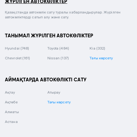
ЖҮРІЛГЕН АВТОКӨЛІКТЕР
Қазақстанда автокөлік сату туралы хабарландырулар. Жүрілген
автокөліктерді сатып алу және сату.
ТАНЫМАЛ ЖҮРІЛГЕН АВТОКӨЛІКТЕР
Hyundai
(748)
Toyota
(484)
Kia
(332)
Chevrolet
(161)
Nissan
(137)
Тағы көрсету
АЙМАҚТАРДА АВТОКӨЛІКТІ САТУ
Ақтау
Атырау
Ақтөбе
Тағы көрсету
Алматы
Астана