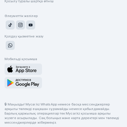
Қосылу туралы шартқа өтініш
Әлеуметтік желілер
Қолдау қызметіне жазу
Мобильді қосымша
🔒 Маңызды! Mycar.kz WhatsApp немесе басқа мессенджерлер
арқылы төлемді ешқашан сұрамайды немесе қабылдамайды.
Барлық қаржылық операциялар тек Mycar.kz қосымша арқылы
жүзеге асырылады. Сақ болыңыз және карта деректері мен төлемді
мессенджерлерде жібермеңіз.