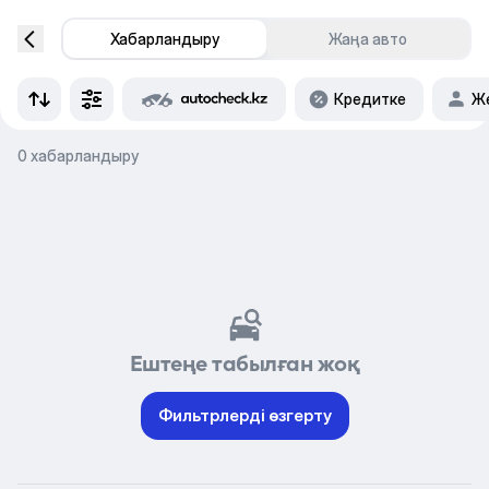
Хабарландыру
Жаңа авто
Кредитке
Же
0 хабарландыру
Ештеңе табылған жоқ
Фильтрлерді өзгерту