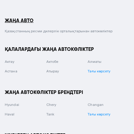
ЖАҢА АВТО
Қазақстанның ресми дилерлік орталықтарынан автокөліктер
ҚАЛАЛАРДАҒЫ ЖАҢА АВТОКӨЛІКТЕР
Актау
Актобе
Алматы
Астана
Атырау
Тағы көрсету
ЖАҢА АВТОКӨЛІКТЕР БРЕНДТЕРІ
Hyundai
Chery
Changan
Haval
Tank
Тағы көрсету