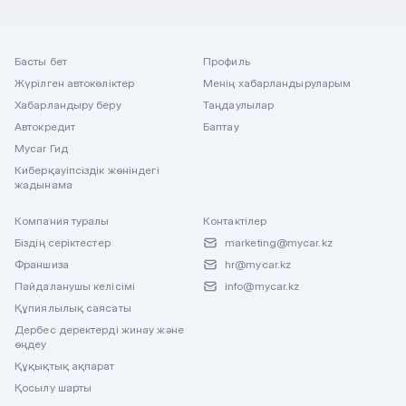
Басты бет
Профиль
Жүрілген автокөліктер
Менің хабарландыруларым
Хабарландыру беру
Таңдаулылар
Автокредит
Баптау
Mycar Гид
Киберқауіпсіздік жөніндегі
жадынама
Компания туралы
Контактілер
Біздің серіктестер
marketing@mycar.kz
Франшиза
hr@mycar.kz
Пайдаланушы келісімі
info@mycar.kz
Құпиялылық саясаты
Дербес деректерді жинау және
өңдеу
Құқықтық ақпарат
Қосылу шарты