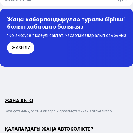
Алматы
·
6 авг
125
Жаңа хабарландырулар туралы бірінші
болып хабардар болыңыз
"Rolls-Royce " іздеуді сақтап, хабарламалар алып отырыңыз
ЖАЗЫЛУ
ЖАҢА АВТО
Қазақстанның ресми дилерлік орталықтарынан автокөліктер
ҚАЛАЛАРДАҒЫ ЖАҢА АВТОКӨЛІКТЕР