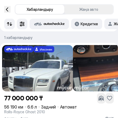
Хабарландыру
Жаңа авто
Кредитке
Же
1 хабарландыру
Иесінен
77 000 000 ₸
56 190 км
·
6.6 л
·
Задний
·
Автомат
Rolls-Royce Ghost 2010