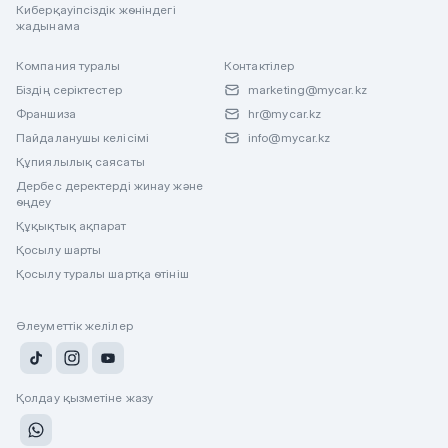
Киберқауіпсіздік жөніндегі
жадынама
Компания туралы
Контактілер
Біздің серіктестер
marketing@mycar.kz
Франшиза
hr@mycar.kz
Пайдаланушы келісімі
info@mycar.kz
Құпиялылық саясаты
Дербес деректерді жинау және
өңдеу
Құқықтық ақпарат
Қосылу шарты
Қосылу туралы шартқа өтініш
Әлеуметтік желілер
Қолдау қызметіне жазу