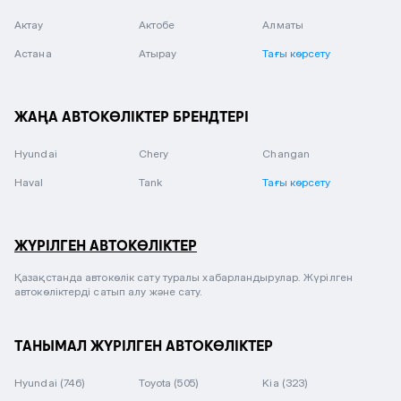
Актау
Актобе
Алматы
Астана
Атырау
Тағы көрсету
ЖАҢА АВТОКӨЛІКТЕР БРЕНДТЕРІ
Hyundai
Chery
Changan
Haval
Tank
Тағы көрсету
ЖҮРІЛГЕН АВТОКӨЛІКТЕР
Қазақстанда автокөлік сату туралы хабарландырулар. Жүрілген
автокөліктерді сатып алу және сату.
ТАНЫМАЛ ЖҮРІЛГЕН АВТОКӨЛІКТЕР
Hyundai
(746)
Toyota
(505)
Kia
(323)