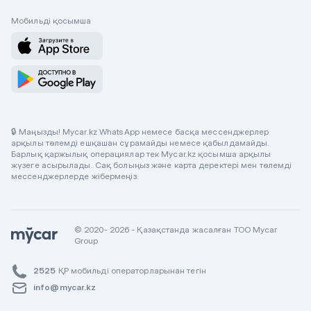
Мобильді қосымша
🔒 Маңызды! Mycar.kz WhatsApp немесе басқа мессенджерлер
арқылы төлемді ешқашан сұрамайды немесе қабылдамайды.
Барлық қаржылық операциялар тек Mycar.kz қосымша арқылы
жүзеге асырылады. Сақ болыңыз және карта деректері мен төлемді
мессенджерлерде жібермеңіз.
© 2020- 2026 - Қазақстанда жасалған ТОО Mycar
Group
2525
ҚР мобильді операторларынан тегін
info@mycar.kz