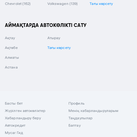
Chevrolet
(162)
Volkswagen
(139)
Тағы көрсету
АЙМАҚТАРДА АВТОКӨЛІКТІ САТУ
Ақтау
Атырау
Ақтөбе
Тағы көрсету
Алматы
Астана
Басты бет
Профиль
Жүрілген автокөліктер
Менің хабарландыруларым
Хабарландыру беру
Таңдаулылар
Автокредит
Баптау
Mycar Гид