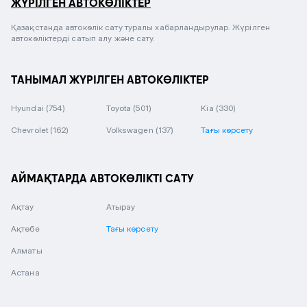
ЖҮРІЛГЕН АВТОКӨЛІКТЕР
Қазақстанда автокөлік сату туралы хабарландырулар. Жүрілген
автокөліктерді сатып алу және сату.
ТАНЫМАЛ ЖҮРІЛГЕН АВТОКӨЛІКТЕР
Hyundai
(754)
Toyota
(501)
Kia
(330)
Chevrolet
(162)
Volkswagen
(137)
Тағы көрсету
АЙМАҚТАРДА АВТОКӨЛІКТІ САТУ
Ақтау
Атырау
Ақтөбе
Тағы көрсету
Алматы
Астана