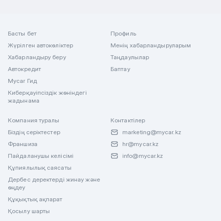
Басты бет
Профиль
Жүрілген автокөліктер
Менің хабарландыруларым
Хабарландыру беру
Таңдаулылар
Автокредит
Баптау
Mycar Гид
Киберқауіпсіздік жөніндегі
жадынама
Компания туралы
Контактілер
Біздің серіктестер
marketing@mycar.kz
Франшиза
hr@mycar.kz
Пайдаланушы келісімі
info@mycar.kz
Құпиялылық саясаты
Дербес деректерді жинау және
өңдеу
Құқықтық ақпарат
Қосылу шарты