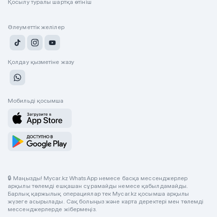
Қосылу туралы шартқа өтініш
Әлеуметтік желілер
Қолдау қызметіне жазу
Мобильді қосымша
🔒 Маңызды! Mycar.kz WhatsApp немесе басқа мессенджерлер
арқылы төлемді ешқашан сұрамайды немесе қабылдамайды.
Барлық қаржылық операциялар тек Mycar.kz қосымша арқылы
жүзеге асырылады. Сақ болыңыз және карта деректері мен төлемді
мессенджерлерде жібермеңіз.