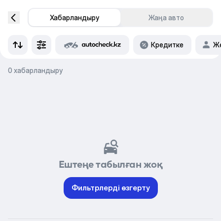
Хабарландыру
Жаңа авто
Кредитке
Же
0 хабарландыру
Ештеңе табылған жоқ
Фильтрлерді өзгерту