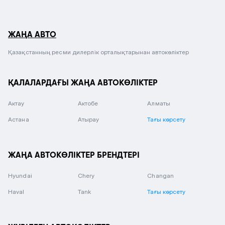
ЖАҢА АВТО
Қазақстанның ресми дилерлік орталықтарынан автокөліктер
ҚАЛАЛАРДАҒЫ ЖАҢА АВТОКӨЛІКТЕР
Актау
Актобе
Алматы
Астана
Атырау
Тағы көрсету
ЖАҢА АВТОКӨЛІКТЕР БРЕНДТЕРІ
Hyundai
Chery
Changan
Haval
Tank
Тағы көрсету