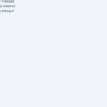
 тізімдер
із немесе
р алыңыз