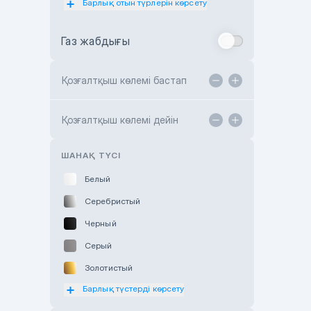
Барлық отын түрлерін көрсету
Toyota Almaty
Газ жабдығы
Toyota Astana
Toyota Kokshetau
Қозғалтқыш көлемі бастап
TANK Motors Karaganda
Hyundai ShymCity
Қозғалтқыш көлемі дейін
Toyota Shygys
ШАНАҚ ТҮСІ
Белый
Серебристый
Черный
Серый
Золотистый
Барлық түстерді көрсету
Оранжевый