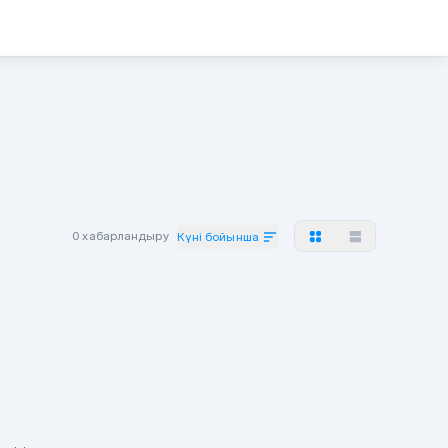
0 хабарландыру
Күні бойынша