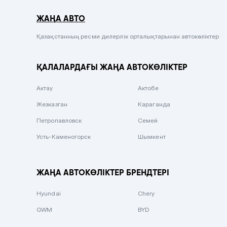
Серый металлик
ЖАҢА АВТО
Сиреневый металлик
Черный металлик
Қазақстанның ресми дилерлік орталықтарынан автокөліктер
Стальной
ҚАЛАЛАРДАҒЫ ЖАҢА АВТОКӨЛІКТЕР
Вишневый
Серебристый металлик
Актау
Актобе
Темно-коричневый
Жезказган
Караганда
Бело-Дымчатый
Петропавловск
Семей
Светло-зелёный металлик
Усть-Каменогорск
Шымкент
Бирюзовый
Темно-синий металлик
ЖАҢА АВТОКӨЛІКТЕР БРЕНДТЕРІ
Зеленый металлик
Hyundai
Chery
Комбинированный
GWM
BYD