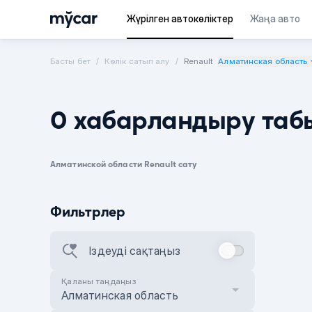
Жүрілген автокөліктер
Жаңа авто
Басты бет
Көлік сатып алу
Renault
Алматинская область
0 хабарландыру таб
Алматинской области Renault сату
Фильтрлер
Іздеуді сақтаңыз
Қаланы таңдаңыз
Алматинская область