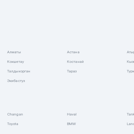
Алматы
Астана
Аты
Кокшетау
Костанай
Кыз
Талдыкорган
Тараз
Тур
Экибастуз
Changan
Haval
Tan
Toyota
BMW
Lan