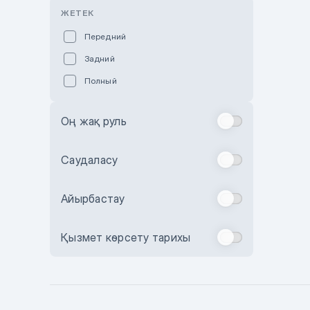
Розовый
ЖЕТЕК
Красный
Передний
Пурпурный
Задний
Коричневый
Полный
Голубой
Синий
Оң жақ руль
Фиолетовый
Зеленый
Саудаласу
Желтый
Айырбастау
Бежевый
Бордовый
Қызмет көрсету тарихы
Комбинированный
Бронзовый
Темно-синий