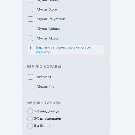
Mycar Store
Mycar Raiymbek
Mycar Astana
Mycar Aktau
Барлық автокөлік орталықтары
Mycar Uralsk
көрсету
Haval & Tank Kyzylorda
БЕРІЛІС ҚОРАБЫ
Haval & Tank Pavlodar
Bavaria Almaty
Автомат
Mycar Shymkent
Механика
Bavaria Astana
МЕНШІК ТАРИХЫ
GWM Nurly Zhol
1-2 владельца
Chery Astana
3-5 владельцев
Changan Auto Nurly Zhol
6 и более
Haval Atyrau