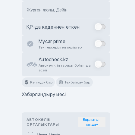
Жүрген жолы, Дейін
ҚР-да кеденнен өткен
Mycar prime
Тек тексерілген көліктер
Autocheck.kz
Автокөліктің тарихы бойынша
есеп
Кепілдік бар
Техбайқау бар
Хабарландыру иесі
АВТОКӨЛІК
Барлығын
ОРТАЛЫҚТАРЫ
таңдау
Mycar Almaty