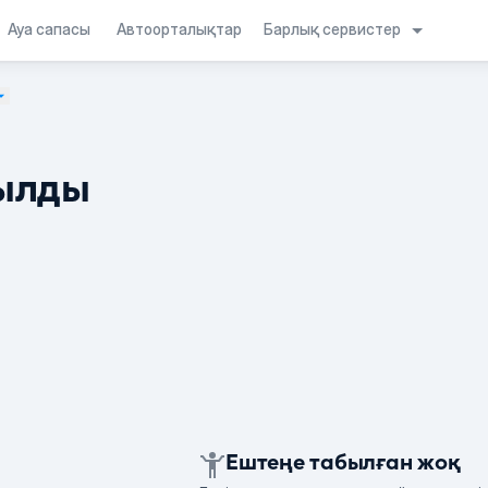
Барлық сервистер
Ауа сапасы
Автоорталықтар
ылды
Ештеңе табылған жоқ