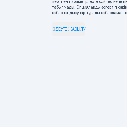
Берілген параметрлерге сәйкес келетін
табылмады. Опцияларды өзгертіп көрің
хабарландырулар туралы хабарламала
ІЗДЕУГЕ ЖАЗЫЛУ