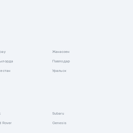
рау
Жанаозен
ылорда
Павлодар
кестан
Уральск
k
Subaru
d Rover
Genesis