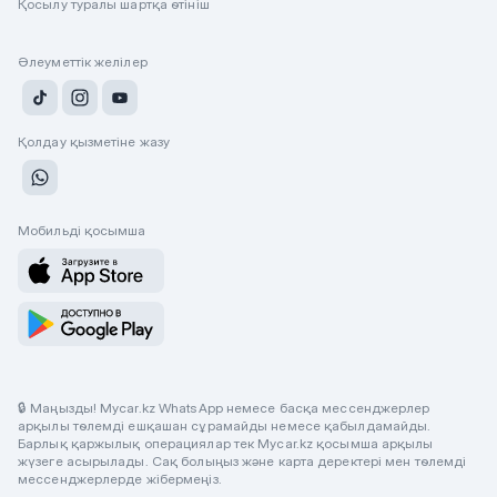
Қосылу туралы шартқа өтініш
Әлеуметтік желілер
Қолдау қызметіне жазу
Мобильді қосымша
🔒 Маңызды! Mycar.kz WhatsApp немесе басқа мессенджерлер
арқылы төлемді ешқашан сұрамайды немесе қабылдамайды.
Барлық қаржылық операциялар тек Mycar.kz қосымша арқылы
жүзеге асырылады. Сақ болыңыз және карта деректері мен төлемді
мессенджерлерде жібермеңіз.