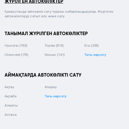
ЖҮРІЛГЕН АВТОКӨЛІКТЕР
Қазақстанда автокөлік сату туралы хабарландырулар. Жүрілген
автокөліктерді сатып алу және сату.
ТАНЫМАЛ ЖҮРІЛГЕН АВТОКӨЛІКТЕР
Hyundai
(762)
Toyota
(513)
Kia
(335)
Chevrolet
(175)
Nissan
(141)
Тағы көрсету
АЙМАҚТАРДА АВТОКӨЛІКТІ САТУ
Ақтау
Атырау
Ақтөбе
Тағы көрсету
Алматы
Астана