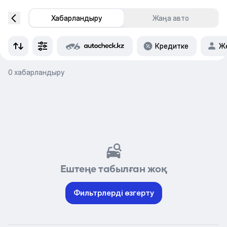
Хабарландыру
Жаңа авто
Кредитке
Же
0 хабарландыру
Ештеңе табылған жоқ
Фильтрлерді өзгерту