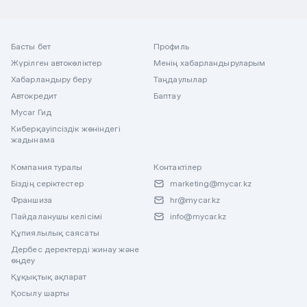
Басты бет
Профиль
Жүрілген автокөліктер
Менің хабарландыруларым
Хабарландыру беру
Таңдаулылар
Автокредит
Баптау
Mycar Гид
Киберқауіпсіздік жөніндегі
жадынама
Компания туралы
Контактілер
Біздің серіктестер
marketing@mycar.kz
Франшиза
hr@mycar.kz
Пайдаланушы келісімі
info@mycar.kz
Құпиялылық саясаты
Дербес деректерді жинау және
өңдеу
Құқықтық ақпарат
Қосылу шарты