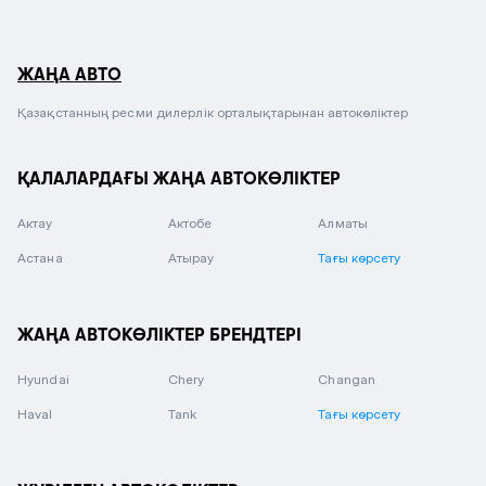
ЖАҢА АВТО
Қазақстанның ресми дилерлік орталықтарынан автокөліктер
ҚАЛАЛАРДАҒЫ ЖАҢА АВТОКӨЛІКТЕР
Актау
Актобе
Алматы
Астана
Атырау
Тағы көрсету
ЖАҢА АВТОКӨЛІКТЕР БРЕНДТЕРІ
Hyundai
Chery
Changan
Haval
Tank
Тағы көрсету