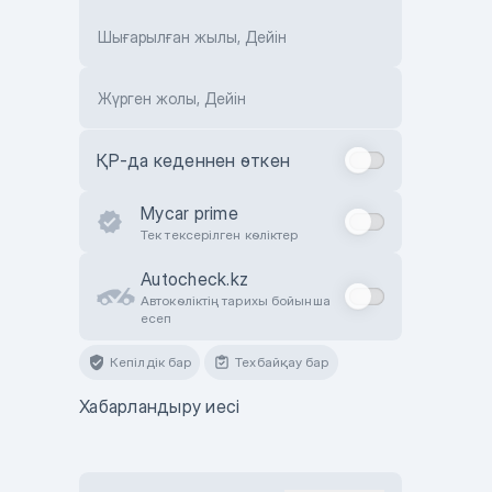
Шығарылған жылы, Дейін
Жүрген жолы, Дейін
ҚР-да кеденнен өткен
Mycar prime
Тек тексерілген көліктер
Autocheck.kz
Автокөліктің тарихы бойынша
есеп
Кепілдік бар
Техбайқау бар
Хабарландыру иесі