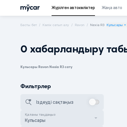
Жүрілген автокөліктер
Жаңа авто
Басты бет
Көлік сатып алу
Ravon
Nexia R3
Кульсары
0 хабарландыру таб
Кульсары Ravon Nexia R3 сату
Фильтрлер
Іздеуді сақтаңыз
Қаланы таңдаңыз
Кульсары