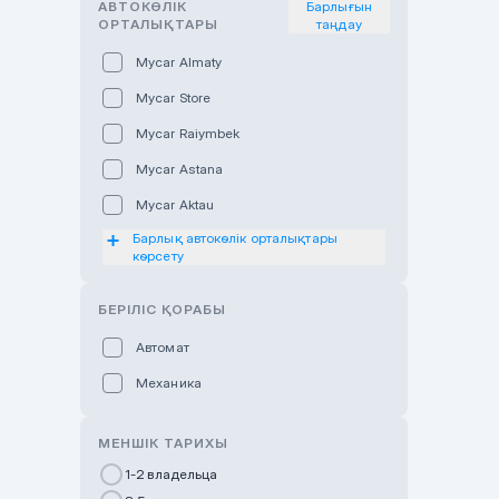
АВТОКӨЛІК
Барлығын
ОРТАЛЫҚТАРЫ
таңдау
Mycar Almaty
Mycar Store
Mycar Raiymbek
Mycar Astana
Mycar Aktau
Барлық автокөлік орталықтары
Mycar Uralsk
көрсету
Haval & Tank Kyzylorda
БЕРІЛІС ҚОРАБЫ
Haval & Tank Pavlodar
Bavaria Almaty
Автомат
Mycar Shymkent
Механика
Bavaria Astana
МЕНШІК ТАРИХЫ
GWM Nurly Zhol
1-2 владельца
Chery Astana