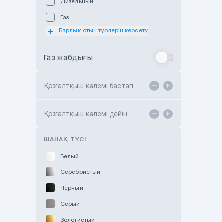
Дизельный
Subaru Astana
Газ
Subaru Motor Almaty
Барлық отын түрлерін көрсету
Toyota Almaty
Газ жабдығы
Toyota Astana
Toyota Kokshetau
Қозғалтқыш көлемі бастап
TANK Motors Karaganda
Hyundai ShymCity
Қозғалтқыш көлемі дейін
Toyota Shygys
ШАНАҚ ТҮСІ
Белый
Серебристый
Черный
Серый
Золотистый