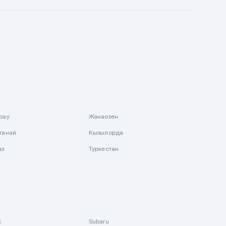
рау
Жанаозен
танай
Кызылорда
аз
Туркестан
k
Subaru