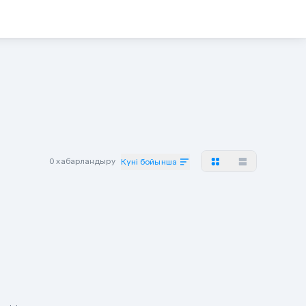
0 хабарландыру
Күні бойынша