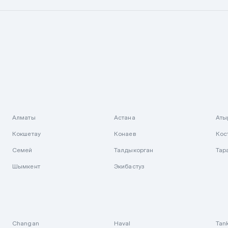
Алматы
Астана
Аты
Кокшетау
Конаев
Кос
Семей
Талдыкорган
Тар
Шымкент
Экибастуз
Changan
Haval
Tan