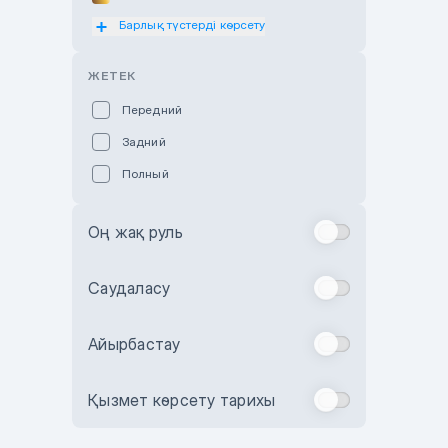
Барлық түстерді көрсету
Оранжевый
Розовый
ЖЕТЕК
Красный
Передний
Пурпурный
Задний
Коричневый
Полный
Голубой
Синий
Оң жақ руль
Фиолетовый
Зеленый
Саудаласу
Желтый
Айырбастау
Бежевый
Бордовый
Қызмет көрсету тарихы
Комбинированный
Бронзовый