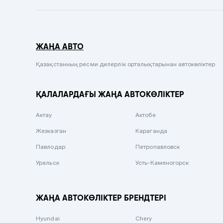
Темно-синий
Серый металлик
ЖАҢА АВТО
Сиреневый металлик
Черный металлик
Қазақстанның ресми дилерлік орталықтарынан автокөліктер
Стальной
ҚАЛАЛАРДАҒЫ ЖАҢА АВТОКӨЛІКТЕР
Вишневый
Серебристый металлик
Актау
Актобе
Темно-коричневый
Жезказган
Караганда
Бело-Дымчатый
Павлодар
Петропавловск
Светло-зелёный металлик
Уральск
Усть-Каменогорск
Бирюзовый
Темно-синий металлик
ЖАҢА АВТОКӨЛІКТЕР БРЕНДТЕРІ
Зеленый металлик
Hyundai
Chery
Комбинированный