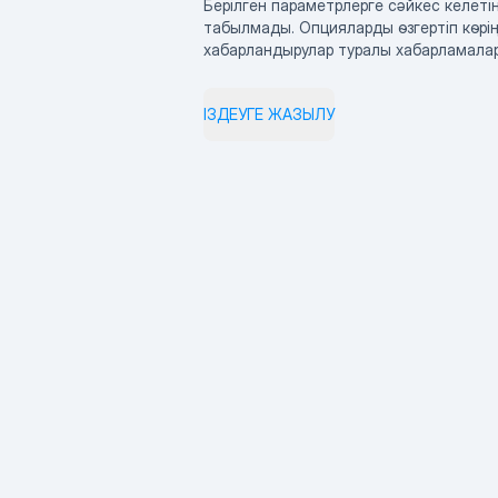
Берілген параметрлерге сәйкес келетін
табылмады. Опцияларды өзгертіп көрің
хабарландырулар туралы хабарламала
ІЗДЕУГЕ ЖАЗЫЛУ