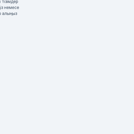
 тізімдер
із немесе
р алыңыз