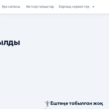
Барлық сервистер
Ауа сапасы
Автоорталықтар
ылды
Ештеңе табылған жоқ