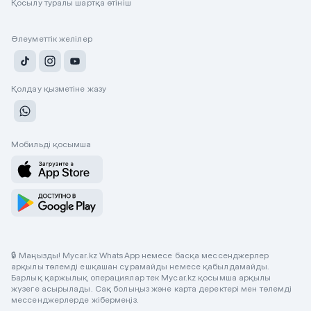
Қосылу туралы шартқа өтініш
Әлеуметтік желілер
Қолдау қызметіне жазу
Мобильді қосымша
🔒 Маңызды! Mycar.kz WhatsApp немесе басқа мессенджерлер
арқылы төлемді ешқашан сұрамайды немесе қабылдамайды.
Барлық қаржылық операциялар тек Mycar.kz қосымша арқылы
жүзеге асырылады. Сақ болыңыз және карта деректері мен төлемді
мессенджерлерде жібермеңіз.