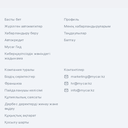
Басты бет
Профиль
Жүрілген автокөліктер
Менің хабарландыруларым
Хабарландыру беру
Таңдаулылар
Автокредит
Баптау
Mycar Гид
Киберқауіпсіздік жөніндегі
жадынама
Компания туралы
Контактілер
Біздің серіктестер
marketing@mycar.kz
Франшиза
hr@mycar.kz
Пайдаланушы келісімі
info@mycar.kz
Құпиялылық саясаты
Дербес деректерді жинау және
өңдеу
Құқықтық ақпарат
Қосылу шарты