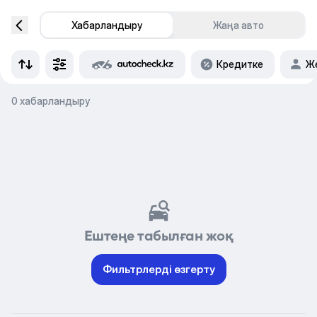
Хабарландыру
Жаңа авто
Кредитке
Же
0 хабарландыру
Ештеңе табылған жоқ
Фильтрлерді өзгерту