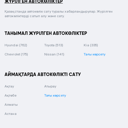
ЖҮРІЛГЕН АВТОКӨЛІКТЕР
Қазақстанда автокөлік сату туралы хабарландырулар. Жүрілген
автокөліктерді сатып алу және сату.
ТАНЫМАЛ ЖҮРІЛГЕН АВТОКӨЛІКТЕР
Hyundai
(762)
Toyota
(513)
Kia
(335)
Chevrolet
(175)
Nissan
(141)
Тағы көрсету
АЙМАҚТАРДА АВТОКӨЛІКТІ САТУ
Ақтау
Атырау
Ақтөбе
Тағы көрсету
Алматы
Астана