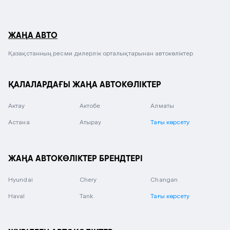
ЖАҢА АВТО
Қазақстанның ресми дилерлік орталықтарынан автокөліктер
ҚАЛАЛАРДАҒЫ ЖАҢА АВТОКӨЛІКТЕР
Актау
Актобе
Алматы
Астана
Атырау
Тағы көрсету
ЖАҢА АВТОКӨЛІКТЕР БРЕНДТЕРІ
Hyundai
Chery
Changan
Haval
Tank
Тағы көрсету