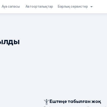
Барлық сервистер
Ауа сапасы
Автоорталықтар
ылды
Ештеңе табылған жоқ