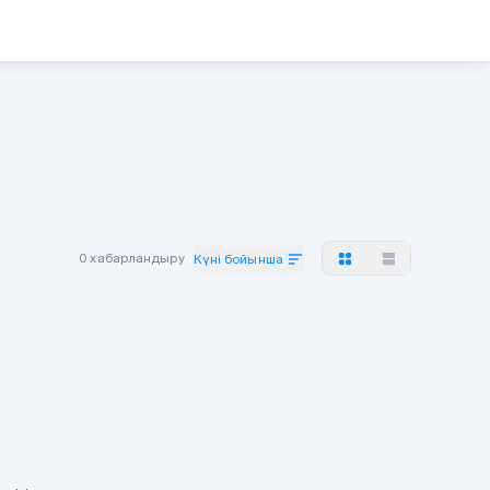
0 хабарландыру
Күні бойынша