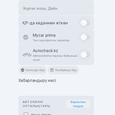
Жүрген жолы, Дейін
ҚР-да кеденнен өткен
Mycar prime
Тек тексерілген көліктер
Autocheck.kz
Автокөліктің тарихы бойынша
есеп
Кепілдік бар
Техбайқау бар
Хабарландыру иесі
АВТОКӨЛІК
Барлығын
ОРТАЛЫҚТАРЫ
таңдау
Mycar Almaty