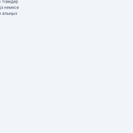
 тізімдер
із немесе
р алыңыз