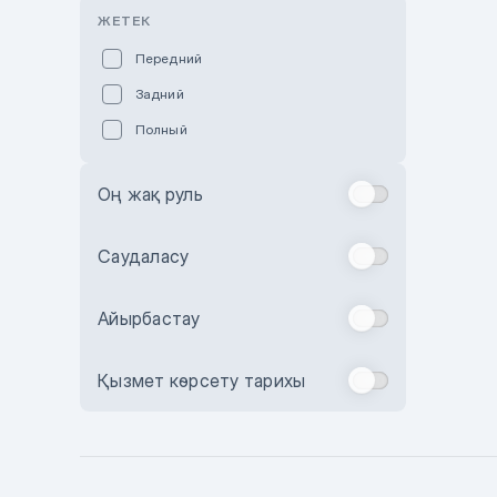
Розовый
ЖЕТЕК
Красный
Передний
Пурпурный
Задний
Коричневый
Полный
Голубой
Синий
Оң жақ руль
Фиолетовый
Зеленый
Саудаласу
Желтый
Айырбастау
Бежевый
Бордовый
Қызмет көрсету тарихы
Комбинированный
Бронзовый
Темно-синий