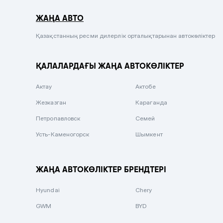
Серый металлик
ЖАҢА АВТО
Сиреневый металлик
Черный металлик
Қазақстанның ресми дилерлік орталықтарынан автокөліктер
Стальной
ҚАЛАЛАРДАҒЫ ЖАҢА АВТОКӨЛІКТЕР
Вишневый
Серебристый металлик
Актау
Актобе
Темно-коричневый
Жезказган
Караганда
Бело-Дымчатый
Петропавловск
Семей
Светло-зелёный металлик
Усть-Каменогорск
Шымкент
Бирюзовый
Темно-синий металлик
ЖАҢА АВТОКӨЛІКТЕР БРЕНДТЕРІ
Зеленый металлик
Hyundai
Chery
Комбинированный
GWM
BYD