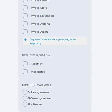
Mycar Store
Mycar Raiymbek
Mycar Astana
Mycar Aktau
Барлық автокөлік орталықтары
Mycar Uralsk
көрсету
Haval & Tank Kyzylorda
БЕРІЛІС ҚОРАБЫ
Haval & Tank Pavlodar
Bavaria Almaty
Автомат
Mycar Shymkent
Механика
Bavaria Astana
МЕНШІК ТАРИХЫ
GWM Nurly Zhol
1-2 владельца
Chery Astana
3-5 владельцев
Changan Auto Nurly Zhol
6 и более
Haval Atyrau