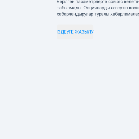
Берілген параметрлерге сәйкес келетін
табылмады. Опцияларды өзгертіп көрің
хабарландырулар туралы хабарламала
ІЗДЕУГЕ ЖАЗЫЛУ