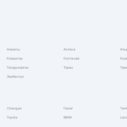
Алматы
Астана
Аты
Кокшетау
Костанай
Кыз
Талдыкорган
Тараз
Тур
Экибастуз
Changan
Haval
Tan
Toyota
BMW
Lan