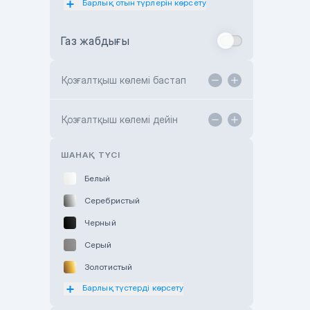
Барлық отын түрлерін көрсету
Toyota Almaty
Газ жабдығы
Toyota Astana
Toyota Kokshetau
Қозғалтқыш көлемі бастап
TANK Motors Karaganda
Hyundai ShymCity
Қозғалтқыш көлемі дейін
Toyota Shygys
ШАНАҚ ТҮСІ
Белый
Серебристый
Черный
Серый
Золотистый
Барлық түстерді көрсету
Оранжевый