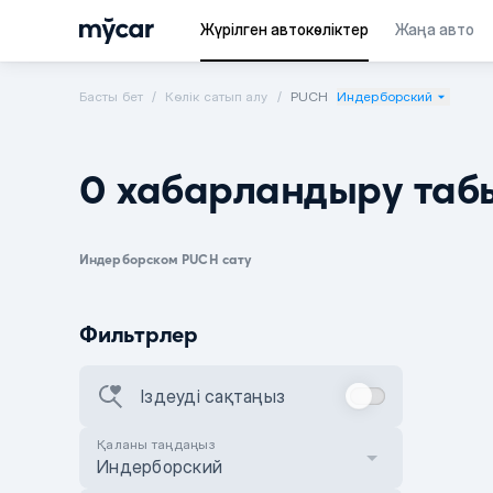
Жүрілген автокөліктер
Жаңа авто
Басты бет
Көлік сатып алу
PUCH
Индерборский
0 хабарландыру таб
Индерборском PUCH сату
Фильтрлер
Іздеуді сақтаңыз
Қаланы таңдаңыз
Индерборский