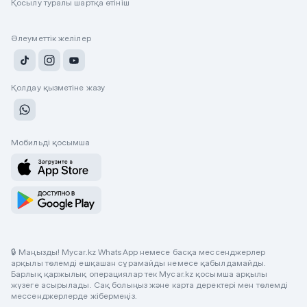
Қосылу туралы шартқа өтініш
Әлеуметтік желілер
Қолдау қызметіне жазу
Мобильді қосымша
🔒 Маңызды! Mycar.kz WhatsApp немесе басқа мессенджерлер
арқылы төлемді ешқашан сұрамайды немесе қабылдамайды.
Барлық қаржылық операциялар тек Mycar.kz қосымша арқылы
жүзеге асырылады. Сақ болыңыз және карта деректері мен төлемді
мессенджерлерде жібермеңіз.