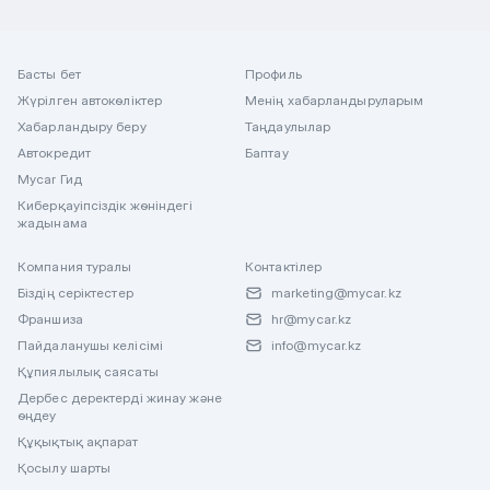
Басты бет
Профиль
Жүрілген автокөліктер
Менің хабарландыруларым
Хабарландыру беру
Таңдаулылар
Автокредит
Баптау
Mycar Гид
Киберқауіпсіздік жөніндегі
жадынама
Компания туралы
Контактілер
Біздің серіктестер
marketing@mycar.kz
Франшиза
hr@mycar.kz
Пайдаланушы келісімі
info@mycar.kz
Құпиялылық саясаты
Дербес деректерді жинау және
өңдеу
Құқықтық ақпарат
Қосылу шарты