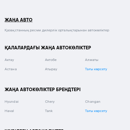
ЖАҢА АВТО
Қазақстанның ресми дилерлік орталықтарынан автокөліктер
ҚАЛАЛАРДАҒЫ ЖАҢА АВТОКӨЛІКТЕР
Актау
Актобе
Алматы
Астана
Атырау
Тағы көрсету
ЖАҢА АВТОКӨЛІКТЕР БРЕНДТЕРІ
Hyundai
Chery
Changan
Haval
Tank
Тағы көрсету