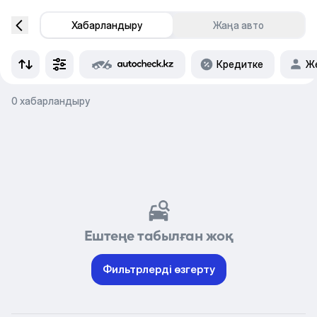
Хабарландыру
Жаңа авто
Кредитке
Же
0 хабарландыру
Ештеңе табылған жоқ
Фильтрлерді өзгерту