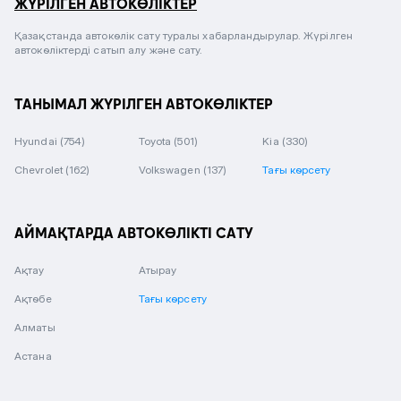
ЖҮРІЛГЕН АВТОКӨЛІКТЕР
Қазақстанда автокөлік сату туралы хабарландырулар. Жүрілген
автокөліктерді сатып алу және сату.
ТАНЫМАЛ ЖҮРІЛГЕН АВТОКӨЛІКТЕР
Hyundai
(754)
Toyota
(501)
Kia
(330)
Chevrolet
(162)
Volkswagen
(137)
Тағы көрсету
АЙМАҚТАРДА АВТОКӨЛІКТІ САТУ
Ақтау
Атырау
Ақтөбе
Тағы көрсету
Алматы
Астана