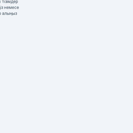
 тізімдер
із немесе
р алыңыз