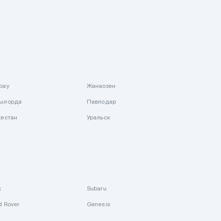
рау
Жанаозен
ылорда
Павлодар
кестан
Уральск
k
Subaru
d Rover
Genesis