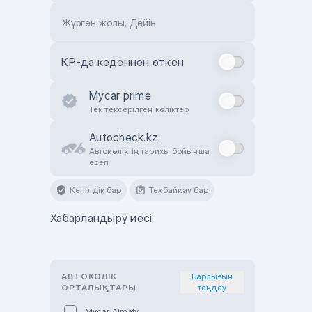
Жүрген жолы, Дейін
ҚР-да кеденнен өткен
Mycar prime
Тек тексерілген көліктер
Autocheck.kz
Автокөліктің тарихы бойынша
есеп
Кепілдік бар
Техбайқау бар
Хабарландыру иесі
АВТОКӨЛІК
Барлығын
ОРТАЛЫҚТАРЫ
таңдау
Mycar Almaty