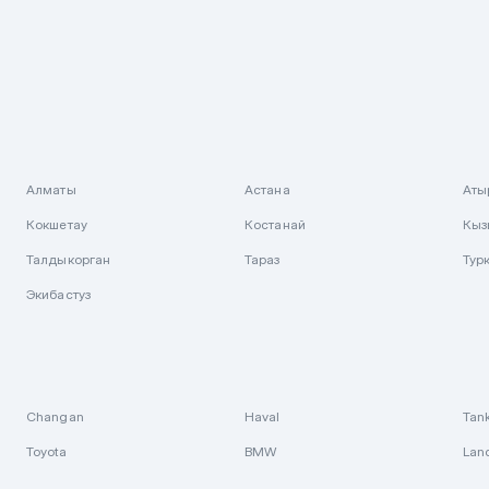
Алматы
Астана
Аты
Кокшетау
Костанай
Кыз
Талдыкорган
Тараз
Тур
Экибастуз
Changan
Haval
Tan
Toyota
BMW
Lan