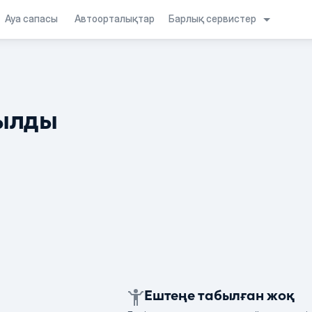
Барлық сервистер
Ауа сапасы
Автоорталықтар
ылды
Ештеңе табылған жоқ