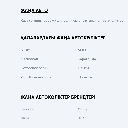
Серый металлик
ЖАҢА АВТО
Сиреневый металлик
Черный металлик
Қазақстанның ресми дилерлік орталықтарынан автокөліктер
Стальной
ҚАЛАЛАРДАҒЫ ЖАҢА АВТОКӨЛІКТЕР
Вишневый
Серебристый металлик
Актау
Актобе
Темно-коричневый
Жезказган
Караганда
Бело-Дымчатый
Петропавловск
Семей
Светло-зелёный металлик
Усть-Каменогорск
Шымкент
Бирюзовый
Темно-синий металлик
ЖАҢА АВТОКӨЛІКТЕР БРЕНДТЕРІ
Зеленый металлик
Hyundai
Chery
Комбинированный
GWM
BYD