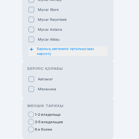
Mycar Store
Mycar Raiymbek
Mycar Astana
Mycar Aktau
Барлық автокөлік орталықтары
Mycar Uralsk
көрсету
Haval & Tank Kyzylorda
БЕРІЛІС ҚОРАБЫ
Haval & Tank Pavlodar
Bavaria Almaty
Автомат
Mycar Shymkent
Механика
Bavaria Astana
МЕНШІК ТАРИХЫ
GWM Nurly Zhol
1-2 владельца
Chery Astana
3-5 владельцев
Changan Auto Nurly Zhol
6 и более
Haval Atyrau