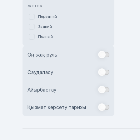
Розовый
ЖЕТЕК
Красный
Передний
Пурпурный
Задний
Коричневый
Полный
Голубой
Синий
Оң жақ руль
Фиолетовый
Зеленый
Саудаласу
Желтый
Айырбастау
Бежевый
Бордовый
Қызмет көрсету тарихы
Комбинированный
Бронзовый
Темно-синий