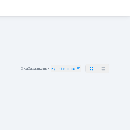
0 хабарландыру
Күні бойынша