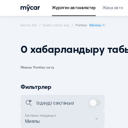
Жүрілген автокөліктер
Жаңа авто
Басты бет
Көлік сатып алу
Pontiac
Миялы
0 хабарландыру таб
Миялы Pontiac сату
Фильтрлер
Іздеуді сақтаңыз
Қаланы таңдаңыз
Миялы