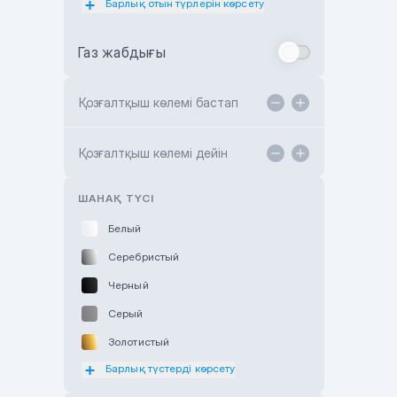
Барлық отын түрлерін көрсету
Toyota Almaty
Газ жабдығы
Toyota Astana
Toyota Kokshetau
Қозғалтқыш көлемі бастап
TANK Motors Karaganda
Hyundai ShymCity
Қозғалтқыш көлемі дейін
Toyota Shygys
ШАНАҚ ТҮСІ
Белый
Серебристый
Черный
Серый
Золотистый
Барлық түстерді көрсету
Оранжевый