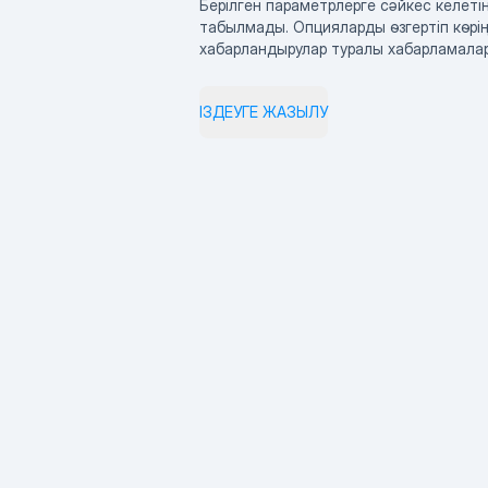
Берілген параметрлерге сәйкес келетін
табылмады. Опцияларды өзгертіп көрің
хабарландырулар туралы хабарламала
ІЗДЕУГЕ ЖАЗЫЛУ