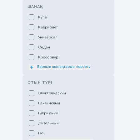
ШАНАҚ
Hyundai Auto Almaty
Купе
Hyundai Auto Astana
Кабриолет
Hyundai Premium Kostanai
Универсал
Hyundai Premium Almaty
Седан
Hyundai Premium Astana
Кроссовер
Hyundai Premium Atyrau
Барлық шанақтарды көрсету
Хэтчбек
Hyundai Karaganda
Мотоцикл
Hyundai Premium Batys
ОТЫН ТҮРІ
Внедорожник
Hyundai Qaragandy
Электрический
Пикап
Hyundai Otyrar
Бензиновый
Минивэн
Jaguar Land Rover Almaty
Гибридный
Фургон
Lexus Astana
Дизельный
Subaru Astana
Газ
Subaru Motor Almaty