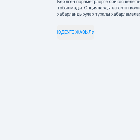
Берілген параметрлерге сәйкес келетін
табылмады. Опцияларды өзгертіп көрің
хабарландырулар туралы хабарламала
ІЗДЕУГЕ ЖАЗЫЛУ