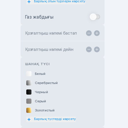
Барлық отын түрлерін көрсету
Toyota Almaty
Газ жабдығы
Toyota Astana
Toyota Kokshetau
Қозғалтқыш көлемі бастап
TANK Motors Karaganda
Hyundai ShymCity
Қозғалтқыш көлемі дейін
Toyota Shygys
ШАНАҚ ТҮСІ
Белый
Серебристый
Черный
Серый
Золотистый
Барлық түстерді көрсету
Оранжевый