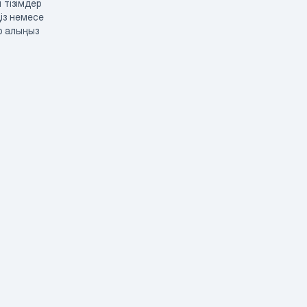
 тізімдер
із немесе
р алыңыз