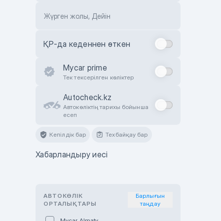
Жүрген жолы, Дейін
ҚР-да кеденнен өткен
Mycar prime
Тек тексерілген көліктер
Autocheck.kz
Автокөліктің тарихы бойынша
есеп
Кепілдік бар
Техбайқау бар
Хабарландыру иесі
АВТОКӨЛІК
Барлығын
ОРТАЛЫҚТАРЫ
таңдау
Mycar Almaty