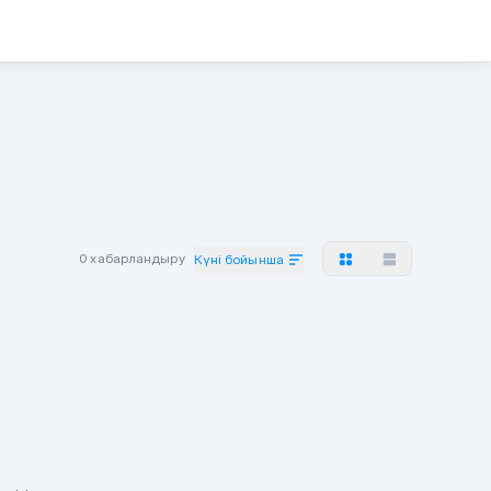
0 хабарландыру
Күні бойынша