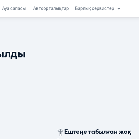
Барлық сервистер
Ауа сапасы
Автоорталықтар
ылды
Ештеңе табылған жоқ