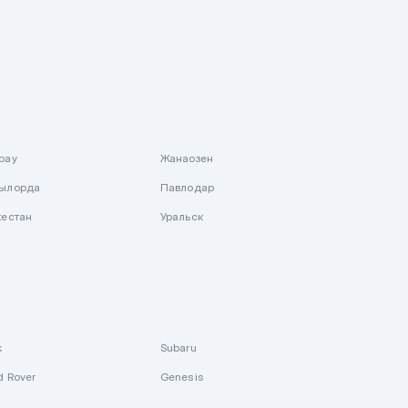
рау
Жанаозен
ылорда
Павлодар
кестан
Уральск
k
Subaru
d Rover
Genesis