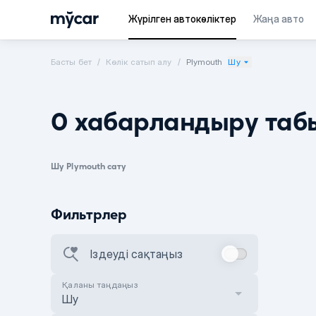
Жүрілген автокөліктер
Жаңа авто
Басты бет
Көлік сатып алу
Plymouth
Шу
0 хабарландыру таб
Шу Plymouth сату
Фильтрлер
Іздеуді сақтаңыз
Қаланы таңдаңыз
Шу