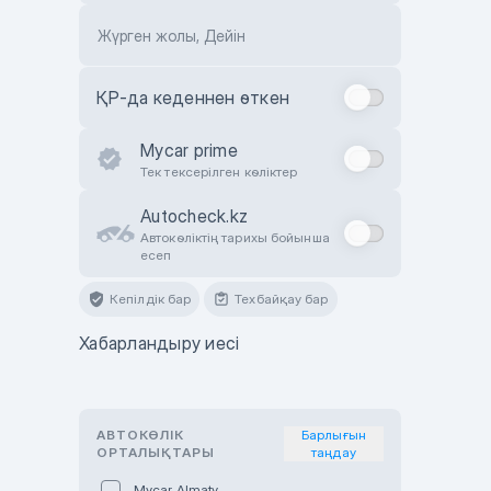
Жүрген жолы, Дейін
ҚР-да кеденнен өткен
Mycar prime
Тек тексерілген көліктер
Autocheck.kz
Автокөліктің тарихы бойынша
есеп
Кепілдік бар
Техбайқау бар
Хабарландыру иесі
АВТОКӨЛІК
Барлығын
ОРТАЛЫҚТАРЫ
таңдау
Mycar Almaty