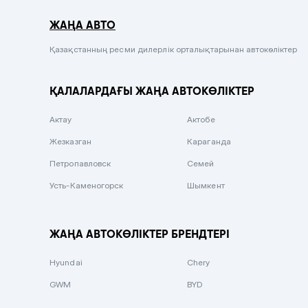
Серый металлик
ЖАҢА АВТО
Сиреневый металлик
Черный металлик
Қазақстанның ресми дилерлік орталықтарынан автокөліктер
Стальной
ҚАЛАЛАРДАҒЫ ЖАҢА АВТОКӨЛІКТЕР
Вишневый
Серебристый металлик
Актау
Актобе
Темно-коричневый
Жезказган
Караганда
Бело-Дымчатый
Петропавловск
Семей
Светло-зелёный металлик
Усть-Каменогорск
Шымкент
Бирюзовый
Темно-синий металлик
ЖАҢА АВТОКӨЛІКТЕР БРЕНДТЕРІ
Зеленый металлик
Hyundai
Chery
Комбинированный
GWM
BYD