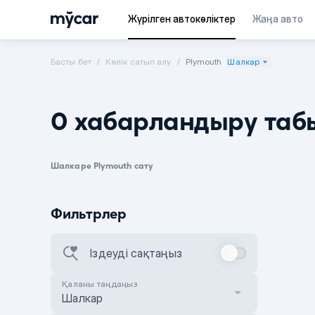
Жүрілген автокөліктер
Жаңа авто
Басты бет
Көлік сатып алу
Plymouth
Шалкар
0 хабарландыру таб
Шалкаре Plymouth сату
Фильтрлер
Іздеуді сақтаңыз
Қаланы таңдаңыз
Шалкар