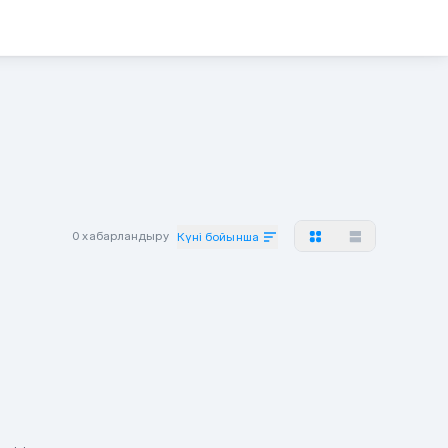
0 хабарландыру
Күні бойынша