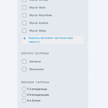
Mycar Store
Mycar Raiymbek
Mycar Astana
Mycar Aktau
Барлық автокөлік орталықтары
Mycar Uralsk
көрсету
Haval & Tank Kyzylorda
БЕРІЛІС ҚОРАБЫ
Haval & Tank Pavlodar
Bavaria Almaty
Автомат
Mycar Shymkent
Механика
Bavaria Astana
МЕНШІК ТАРИХЫ
GWM Nurly Zhol
1-2 владельца
Chery Astana
3-5 владельцев
Changan Auto Nurly Zhol
6 и более
Haval Atyrau