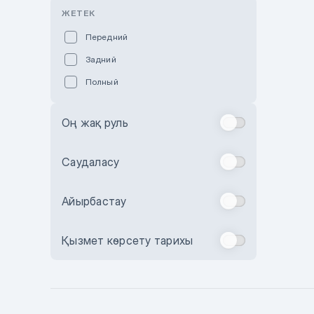
Розовый
ЖЕТЕК
Красный
Передний
Пурпурный
Задний
Коричневый
Полный
Голубой
Синий
Оң жақ руль
Фиолетовый
Зеленый
Саудаласу
Желтый
Айырбастау
Бежевый
Бордовый
Қызмет көрсету тарихы
Комбинированный
Бронзовый
Темно-синий