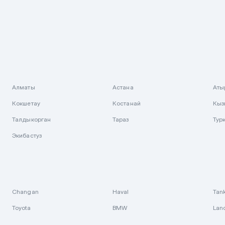
Алматы
Астана
Аты
Кокшетау
Костанай
Кыз
Талдыкорган
Тараз
Тур
Экибастуз
Changan
Haval
Tan
Toyota
BMW
Lan