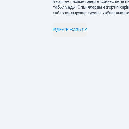
Берілген параметрлерге сәйкес келетін
табылмады. Опцияларды өзгертіп көрің
хабарландырулар туралы хабарламала
ІЗДЕУГЕ ЖАЗЫЛУ