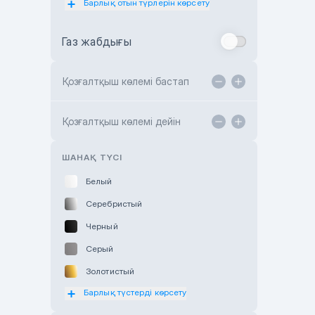
Барлық отын түрлерін көрсету
Toyota Almaty
Газ жабдығы
Toyota Astana
Toyota Kokshetau
Қозғалтқыш көлемі бастап
TANK Motors Karaganda
Hyundai ShymCity
Қозғалтқыш көлемі дейін
Toyota Shygys
ШАНАҚ ТҮСІ
Белый
Серебристый
Черный
Серый
Золотистый
Барлық түстерді көрсету
Оранжевый