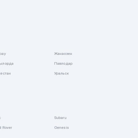
рау
Жанаозен
ылорда
Павлодар
кестан
Уральск
k
Subaru
d Rover
Genesis