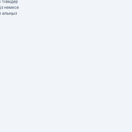
 тізімдер
із немесе
р алыңыз