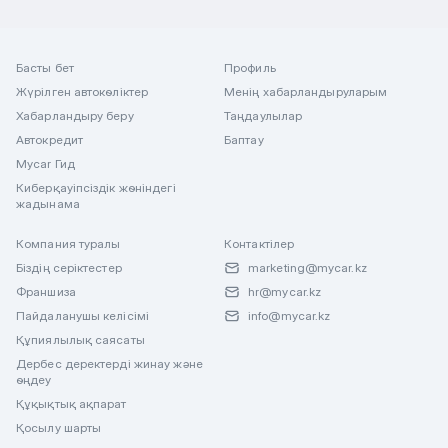
Басты бет
Профиль
Жүрілген автокөліктер
Менің хабарландыруларым
Хабарландыру беру
Таңдаулылар
Автокредит
Баптау
Mycar Гид
Киберқауіпсіздік жөніндегі
жадынама
Компания туралы
Контактілер
Біздің серіктестер
marketing@mycar.kz
Франшиза
hr@mycar.kz
Пайдаланушы келісімі
info@mycar.kz
Құпиялылық саясаты
Дербес деректерді жинау және
өңдеу
Құқықтық ақпарат
Қосылу шарты