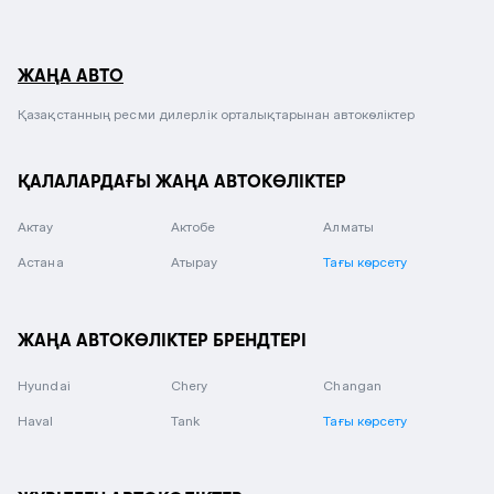
ЖАҢА АВТО
Қазақстанның ресми дилерлік орталықтарынан автокөліктер
ҚАЛАЛАРДАҒЫ ЖАҢА АВТОКӨЛІКТЕР
Актау
Актобе
Алматы
Астана
Атырау
Тағы көрсету
ЖАҢА АВТОКӨЛІКТЕР БРЕНДТЕРІ
Hyundai
Chery
Changan
Haval
Tank
Тағы көрсету