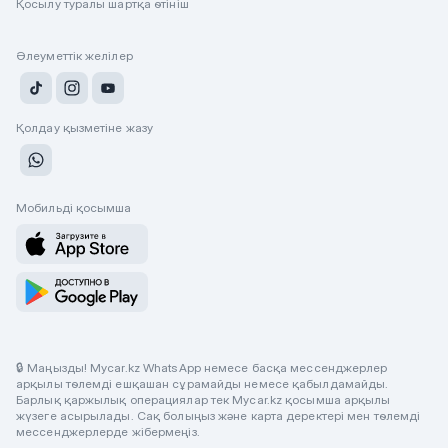
Қосылу туралы шартқа өтініш
Әлеуметтік желілер
Қолдау қызметіне жазу
Мобильді қосымша
🔒 Маңызды! Mycar.kz WhatsApp немесе басқа мессенджерлер
арқылы төлемді ешқашан сұрамайды немесе қабылдамайды.
Барлық қаржылық операциялар тек Mycar.kz қосымша арқылы
жүзеге асырылады. Сақ болыңыз және карта деректері мен төлемді
мессенджерлерде жібермеңіз.