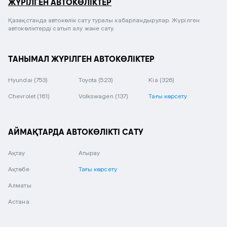
ЖҮРІЛГЕН АВТОКӨЛІКТЕР
Қазақстанда автокөлік сату туралы хабарландырулар. Жүрілген
автокөліктерді сатып алу және сату.
ТАНЫМАЛ ЖҮРІЛГЕН АВТОКӨЛІКТЕР
Hyundai
(753)
Toyota
(523)
Kia
(326)
Chevrolet
(161)
Volkswagen
(137)
Тағы көрсету
АЙМАҚТАРДА АВТОКӨЛІКТІ САТУ
Ақтау
Атырау
Ақтөбе
Тағы көрсету
Алматы
Астана