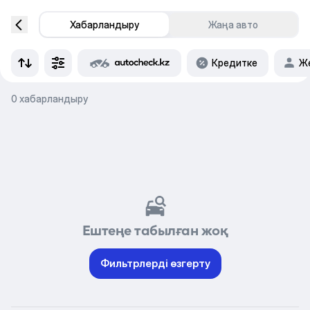
Хабарландыру
Жаңа авто
Кредитке
Же
0 хабарландыру
Ештеңе табылған жоқ
Фильтрлерді өзгерту