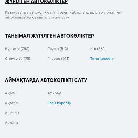
ЖҮРІЛГЕН АВТОКӨЛІКТЕР
Қазақстанда автокөлік сату туралы хабарландырулар. Жүрілген
автокөліктерді сатып алу және сату.
ТАНЫМАЛ ЖҮРІЛГЕН АВТОКӨЛІКТЕР
Hyundai
(762)
Toyota
(513)
Kia
(335)
Chevrolet
(175)
Nissan
(141)
Тағы көрсету
АЙМАҚТАРДА АВТОКӨЛІКТІ САТУ
Ақтау
Атырау
Ақтөбе
Тағы көрсету
Алматы
Астана