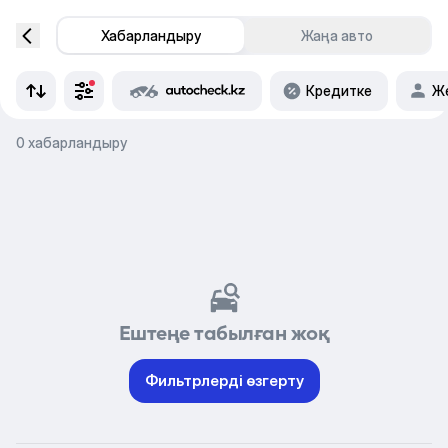
Хабарландыру
Жаңа авто
Кредитке
Же
0 хабарландыру
Ештеңе табылған жоқ
Фильтрлерді өзгерту