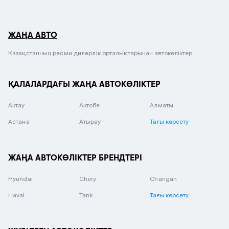
ЖАҢА АВТО
Қазақстанның ресми дилерлік орталықтарынан автокөліктер
ҚАЛАЛАРДАҒЫ ЖАҢА АВТОКӨЛІКТЕР
Актау
Актобе
Алматы
Астана
Атырау
Тағы көрсету
ЖАҢА АВТОКӨЛІКТЕР БРЕНДТЕРІ
Hyundai
Chery
Changan
Haval
Tank
Тағы көрсету