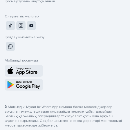
Қосылу туралы шартқа өтініш
Әлеуметтік желілер
Қолдау қызметіне жазу
Мобильді қосымша
🔒 Маңызды! Mycar.kz WhatsApp немесе басқа мессенджерлер
арқылы төлемді ешқашан сұрамайды немесе қабылдамайды.
Барлық қаржылық операциялар тек Mycar.kz қосымша арқылы
жүзеге асырылады. Сақ болыңыз және карта деректері мен төлемді
мессенджерлерде жібермеңіз.