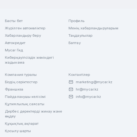
Басты бет
Профиль
Жүрілген автокөліктер
Менің хабарландыруларым
Хабарландыру беру
Таңдаулылар
Автокредит
Баптау
Mycar Гид
Киберқауіпсіздік жөніндегі
жадынама
Компания туралы
Контактілер
Біздің серіктестер
marketing@mycar.kz
Франшиза
hr@mycar.kz
Пайдаланушы келісімі
info@mycar.kz
Құпиялылық саясаты
Дербес деректерді жинау және
өңдеу
Құқықтық ақпарат
Қосылу шарты