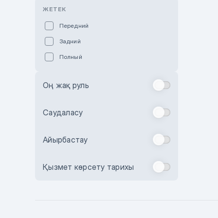
Розовый
ЖЕТЕК
Красный
Передний
Пурпурный
Задний
Коричневый
Полный
Голубой
Синий
Оң жақ руль
Фиолетовый
Зеленый
Саудаласу
Желтый
Айырбастау
Бежевый
Бордовый
Қызмет көрсету тарихы
Комбинированный
Бронзовый
Темно-синий