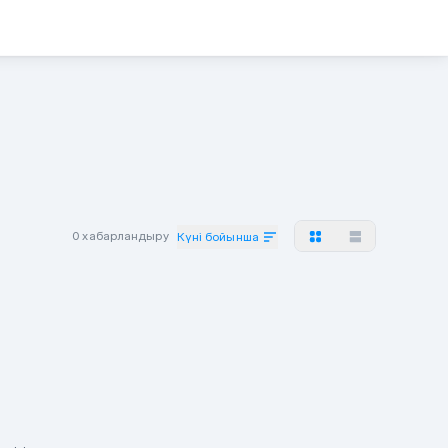
0 хабарландыру
Күні бойынша