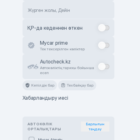
Жүрген жолы, Дейін
ҚР-да кеденнен өткен
Mycar prime
Тек тексерілген көліктер
Autocheck.kz
Автокөліктің тарихы бойынша
есеп
Кепілдік бар
Техбайқау бар
Хабарландыру иесі
АВТОКӨЛІК
Барлығын
ОРТАЛЫҚТАРЫ
таңдау
Mycar Almaty