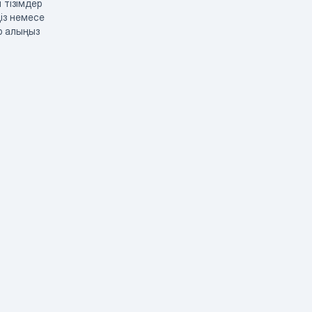
 тізімдер
із немесе
р алыңыз