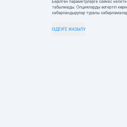
Берілген параметрлерге сәйкес келетін
табылмады. Опцияларды өзгертіп көрің
хабарландырулар туралы хабарламала
ІЗДЕУГЕ ЖАЗЫЛУ