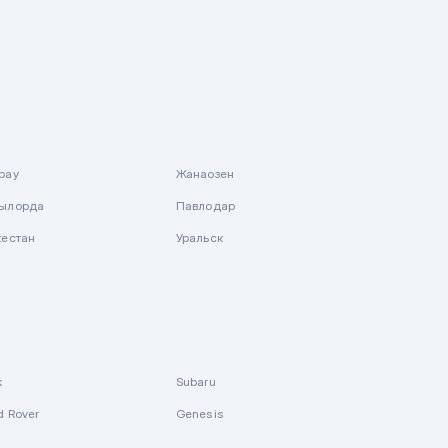
рау
Жанаозен
ылорда
Павлодар
кестан
Уральск
k
Subaru
d Rover
Genesis