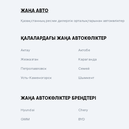
Серый металлик
ЖАҢА АВТО
Сиреневый металлик
Черный металлик
Қазақстанның ресми дилерлік орталықтарынан автокөліктер
Стальной
ҚАЛАЛАРДАҒЫ ЖАҢА АВТОКӨЛІКТЕР
Вишневый
Серебристый металлик
Актау
Актобе
Темно-коричневый
Жезказган
Караганда
Бело-Дымчатый
Петропавловск
Семей
Светло-зелёный металлик
Усть-Каменогорск
Шымкент
Бирюзовый
Темно-синий металлик
ЖАҢА АВТОКӨЛІКТЕР БРЕНДТЕРІ
Зеленый металлик
Hyundai
Chery
Комбинированный
GWM
BYD