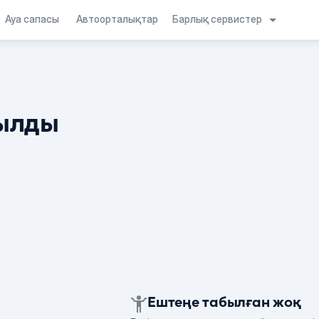
Барлық сервистер
Ауа сапасы
Автоорталықтар
ылды
Ештеңе табылған жоқ