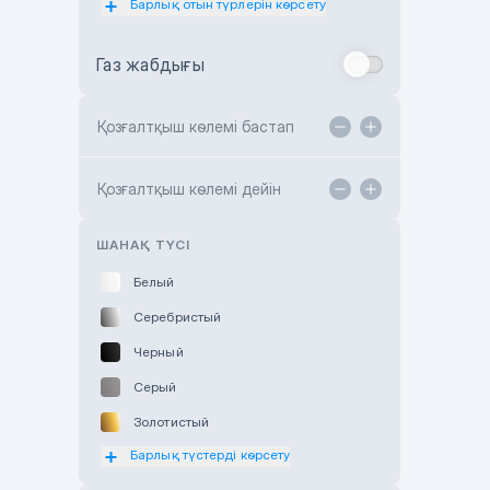
Барлық отын түрлерін көрсету
Toyota Almaty
Газ жабдығы
Toyota Astana
Toyota Kokshetau
Қозғалтқыш көлемі бастап
TANK Motors Karaganda
Hyundai ShymCity
Қозғалтқыш көлемі дейін
Toyota Shygys
ШАНАҚ ТҮСІ
Белый
Серебристый
Черный
Серый
Золотистый
Барлық түстерді көрсету
Оранжевый