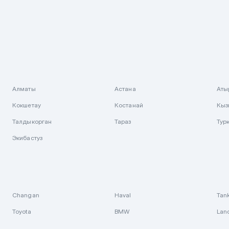
Алматы
Астана
Аты
Кокшетау
Костанай
Кыз
Талдыкорган
Тараз
Тур
Экибастуз
Changan
Haval
Tan
Toyota
BMW
Lan