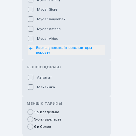
Mycar Store
Mycar Raiymbek
Mycar Astana
Mycar Aktau
Барлық автокөлік орталықтары
Mycar Uralsk
көрсету
Haval & Tank Kyzylorda
БЕРІЛІС ҚОРАБЫ
Haval & Tank Pavlodar
Bavaria Almaty
Автомат
Mycar Shymkent
Механика
Bavaria Astana
МЕНШІК ТАРИХЫ
GWM Nurly Zhol
1-2 владельца
Chery Astana
3-5 владельцев
Changan Auto Nurly Zhol
6 и более
Haval Atyrau