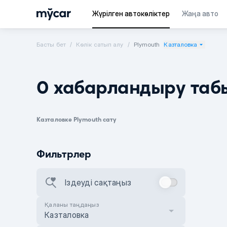
Жүрілген автокөліктер
Жаңа авто
Басты бет
Көлік сатып алу
Plymouth
Казталовка
0 хабарландыру таб
Казталовке Plymouth сату
Фильтрлер
Іздеуді сақтаңыз
Қаланы таңдаңыз
Казталовка