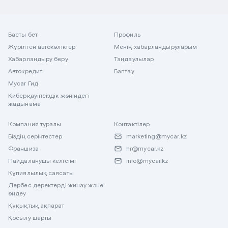
Басты бет
Профиль
Жүрілген автокөліктер
Менің хабарландыруларым
Хабарландыру беру
Таңдаулылар
Автокредит
Баптау
Mycar Гид
Киберқауіпсіздік жөніндегі
жадынама
Компания туралы
Контактілер
Біздің серіктестер
marketing@mycar.kz
Франшиза
hr@mycar.kz
Пайдаланушы келісімі
info@mycar.kz
Құпиялылық саясаты
Дербес деректерді жинау және
өңдеу
Құқықтық ақпарат
Қосылу шарты