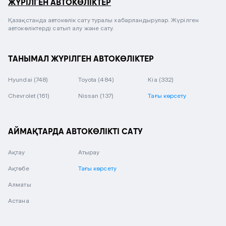
ЖҮРІЛГЕН АВТОКӨЛІКТЕР
Қазақстанда автокөлік сату туралы хабарландырулар. Жүрілген
автокөліктерді сатып алу және сату.
ТАНЫМАЛ ЖҮРІЛГЕН АВТОКӨЛІКТЕР
Hyundai
(748)
Toyota
(484)
Kia
(332)
Chevrolet
(161)
Nissan
(137)
Тағы көрсету
АЙМАҚТАРДА АВТОКӨЛІКТІ САТУ
Ақтау
Атырау
Ақтөбе
Тағы көрсету
Алматы
Астана