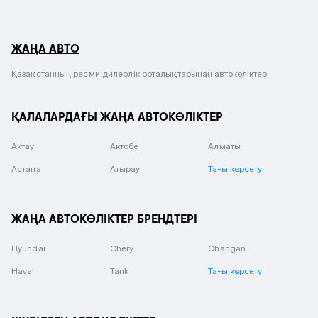
ЖАҢА АВТО
Қазақстанның ресми дилерлік орталықтарынан автокөліктер
ҚАЛАЛАРДАҒЫ ЖАҢА АВТОКӨЛІКТЕР
Актау
Актобе
Алматы
Астана
Атырау
Тағы көрсету
ЖАҢА АВТОКӨЛІКТЕР БРЕНДТЕРІ
Hyundai
Chery
Changan
Haval
Tank
Тағы көрсету