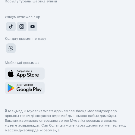
Қосылу туралы шартқа өтініш
Әлеуметтік желілер
Қолдау қызметіне жазу
Мобильді қосымша
🔒 Маңызды! Mycar.kz WhatsApp немесе басқа мессенджерлер
арқылы төлемді ешқашан сұрамайды немесе қабылдамайды.
Барлық қаржылық операциялар тек Mycar.kz қосымша арқылы
жүзеге асырылады. Сақ болыңыз және карта деректері мен төлемді
мессенджерлерде жібермеңіз.