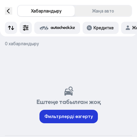
Хабарландыру
Жаңа авто
Кредитке
Же
0 хабарландыру
Ештеңе табылған жоқ
Фильтрлерді өзгерту