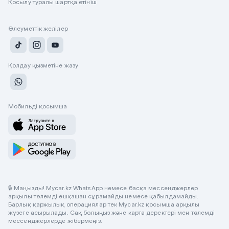
Қосылу туралы шартқа өтініш
Әлеуметтік желілер
Қолдау қызметіне жазу
Мобильді қосымша
🔒 Маңызды! Mycar.kz WhatsApp немесе басқа мессенджерлер
арқылы төлемді ешқашан сұрамайды немесе қабылдамайды.
Барлық қаржылық операциялар тек Mycar.kz қосымша арқылы
жүзеге асырылады. Сақ болыңыз және карта деректері мен төлемді
мессенджерлерде жібермеңіз.