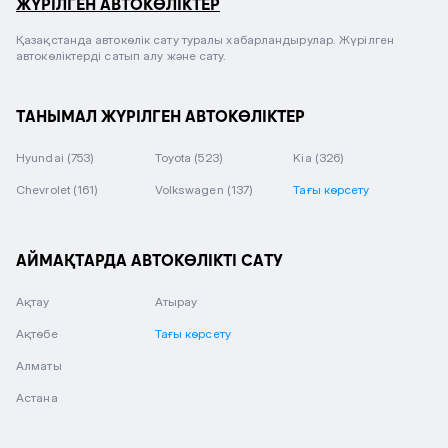
ЖҮРІЛГЕН АВТОКӨЛІКТЕР
Қазақстанда автокөлік сату туралы хабарландырулар. Жүрілген
автокөліктерді сатып алу және сату.
ТАНЫМАЛ ЖҮРІЛГЕН АВТОКӨЛІКТЕР
Hyundai
(753)
Toyota
(523)
Kia
(326)
Chevrolet
(161)
Volkswagen
(137)
Тағы көрсету
АЙМАҚТАРДА АВТОКӨЛІКТІ САТУ
Ақтау
Атырау
Ақтөбе
Тағы көрсету
Алматы
Астана