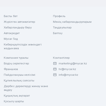
Басты бет
Профиль
Жүрілген автокөліктер
Менің хабарландыруларым
Хабарландыру беру
Таңдаулылар
Автокредит
Баптау
Mycar Гид
Киберқауіпсіздік жөніндегі
жадынама
Компания туралы
Контактілер
Біздің серіктестер
marketing@mycar.kz
Франшиза
hr@mycar.kz
Пайдаланушы келісімі
info@mycar.kz
Құпиялылық саясаты
Дербес деректерді жинау және
өңдеу
Құқықтық ақпарат
Қосылу шарты