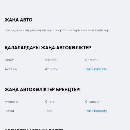
ЖАҢА АВТО
Қазақстанның ресми дилерлік орталықтарынан автокөліктер
ҚАЛАЛАРДАҒЫ ЖАҢА АВТОКӨЛІКТЕР
Актау
Актобе
Алматы
Астана
Атырау
Тағы көрсету
ЖАҢА АВТОКӨЛІКТЕР БРЕНДТЕРІ
Hyundai
Chery
Changan
Haval
Tank
Тағы көрсету