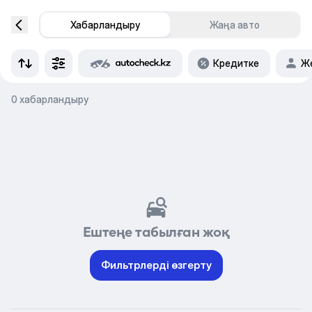
Хабарландыру
Жаңа авто
Кредитке
Же
0 хабарландыру
Ештеңе табылған жоқ
Фильтрлерді өзгерту