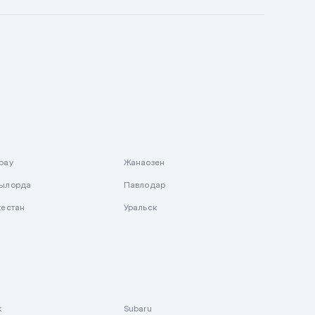
рау
Жанаозен
ылорда
Павлодар
кестан
Уральск
k
Subaru