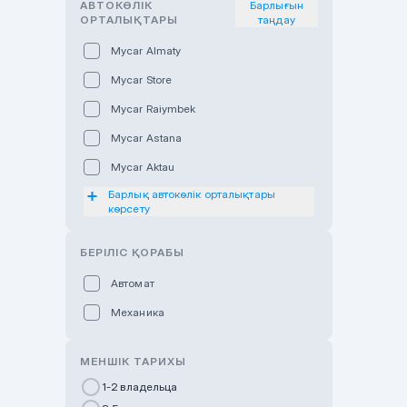
АВТОКӨЛІК
Барлығын
ОРТАЛЫҚТАРЫ
таңдау
Mycar Almaty
Mycar Store
Mycar Raiymbek
Mycar Astana
Mycar Aktau
Барлық автокөлік орталықтары
Mycar Uralsk
көрсету
Haval & Tank Kyzylorda
БЕРІЛІС ҚОРАБЫ
Haval & Tank Pavlodar
Bavaria Almaty
Автомат
Mycar Shymkent
Механика
Bavaria Astana
МЕНШІК ТАРИХЫ
GWM Nurly Zhol
1-2 владельца
Chery Astana