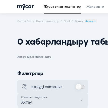
Жүрілген автокөліктер
Жаңа авто
Басты бет
Көлік сатып алу
Opel
Manta
Актау
0 хабарландыру таб
Актау Opel Manta сату
Фильтрлер
Іздеуді сақтаңыз
Қаланы таңдаңыз
Актау