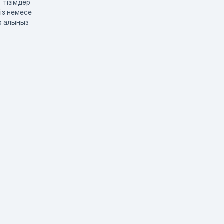
 тізімдер
із немесе
р алыңыз