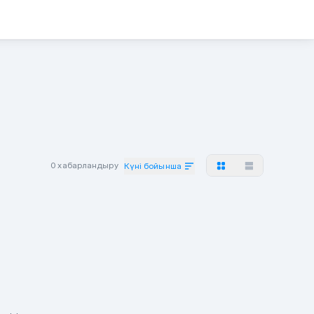
0 хабарландыру
Күні бойынша