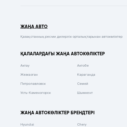
Темно-синий
Серый металлик
ЖАҢА АВТО
Сиреневый металлик
Черный металлик
Қазақстанның ресми дилерлік орталықтарынан автокөліктер
Стальной
ҚАЛАЛАРДАҒЫ ЖАҢА АВТОКӨЛІКТЕР
Вишневый
Серебристый металлик
Актау
Актобе
Темно-коричневый
Жезказган
Караганда
Бело-Дымчатый
Петропавловск
Семей
Светло-зелёный металлик
Усть-Каменогорск
Шымкент
Бирюзовый
Темно-синий металлик
ЖАҢА АВТОКӨЛІКТЕР БРЕНДТЕРІ
Зеленый металлик
Hyundai
Chery
Комбинированный