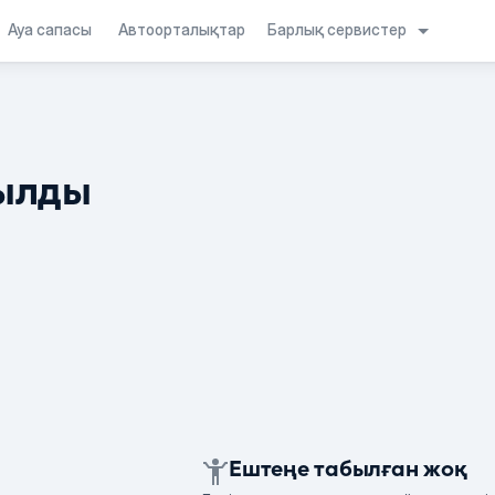
Барлық сервистер
Ауа сапасы
Автоорталықтар
ылды
Ештеңе табылған жоқ