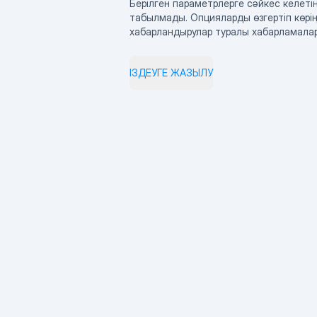
Берілген параметрлерге сәйкес келетін
табылмады. Опцияларды өзгертіп көрің
хабарландырулар туралы хабарламала
ІЗДЕУГЕ ЖАЗЫЛУ