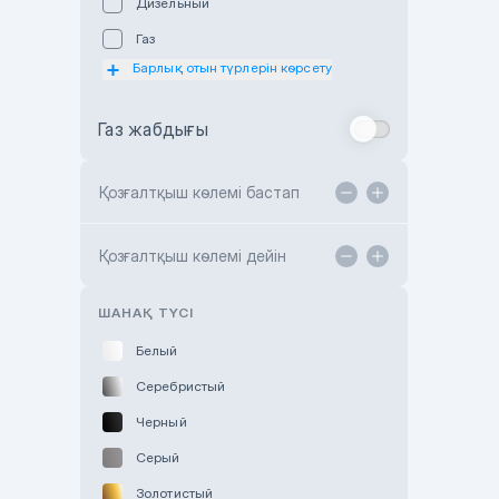
Дизельный
Subaru Astana
Газ
Subaru Motor Almaty
Барлық отын түрлерін көрсету
Toyota Almaty
Газ жабдығы
Toyota Astana
Toyota Kokshetau
Қозғалтқыш көлемі бастап
TANK Motors Karaganda
Hyundai ShymCity
Қозғалтқыш көлемі дейін
Toyota Shygys
ШАНАҚ ТҮСІ
Белый
Серебристый
Черный
Серый
Золотистый