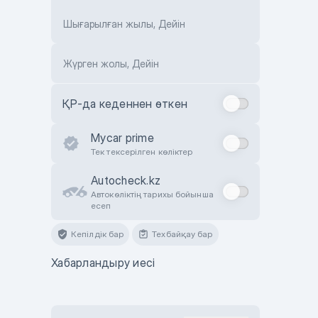
Шығарылған жылы, Дейін
Жүрген жолы, Дейін
ҚР-да кеденнен өткен
Mycar prime
Тек тексерілген көліктер
Autocheck.kz
Автокөліктің тарихы бойынша
есеп
Кепілдік бар
Техбайқау бар
Хабарландыру иесі