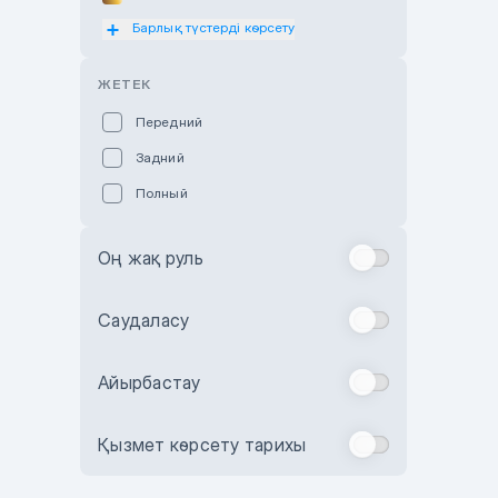
Барлық түстерді көрсету
Оранжевый
Розовый
ЖЕТЕК
Красный
Передний
Пурпурный
Задний
Коричневый
Полный
Голубой
Синий
Оң жақ руль
Фиолетовый
Зеленый
Саудаласу
Желтый
Айырбастау
Бежевый
Бордовый
Қызмет көрсету тарихы
Комбинированный
Бронзовый