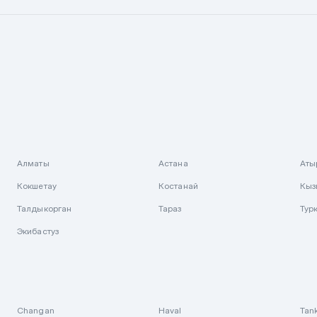
Алматы
Астана
Аты
Кокшетау
Костанай
Кыз
Талдыкорган
Тараз
Тур
Экибастуз
Changan
Haval
Tan