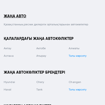
ЖАҢА АВТО
Қазақстанның ресми дилерлік орталықтарынан автокөліктер
ҚАЛАЛАРДАҒЫ ЖАҢА АВТОКӨЛІКТЕР
Актау
Актобе
Алматы
Астана
Атырау
Тағы көрсету
ЖАҢА АВТОКӨЛІКТЕР БРЕНДТЕРІ
Hyundai
Chery
Changan
Haval
Tank
Тағы көрсету