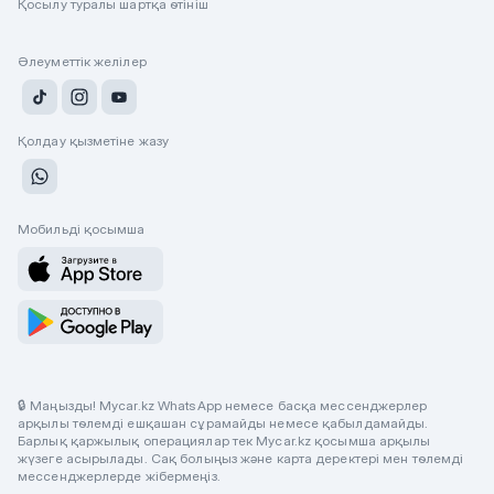
Қосылу туралы шартқа өтініш
Әлеуметтік желілер
Қолдау қызметіне жазу
Мобильді қосымша
🔒 Маңызды! Mycar.kz WhatsApp немесе басқа мессенджерлер
арқылы төлемді ешқашан сұрамайды немесе қабылдамайды.
Барлық қаржылық операциялар тек Mycar.kz қосымша арқылы
жүзеге асырылады. Сақ болыңыз және карта деректері мен төлемді
мессенджерлерде жібермеңіз.