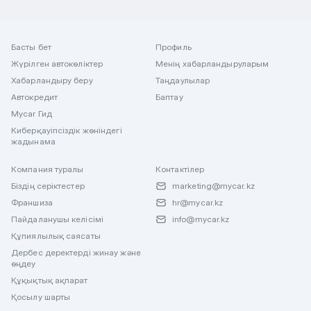
Басты бет
Профиль
Жүрілген автокөліктер
Менің хабарландыруларым
Хабарландыру беру
Таңдаулылар
Автокредит
Баптау
Mycar Гид
Киберқауіпсіздік жөніндегі
жадынама
Компания туралы
Контактілер
Біздің серіктестер
marketing@mycar.kz
Франшиза
hr@mycar.kz
Пайдаланушы келісімі
info@mycar.kz
Құпиялылық саясаты
Дербес деректерді жинау және
өңдеу
Құқықтық ақпарат
Қосылу шарты