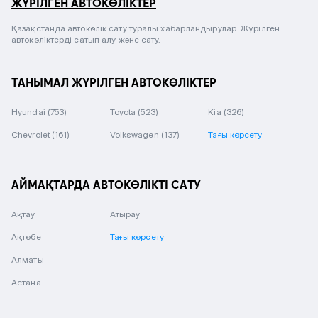
ЖҮРІЛГЕН АВТОКӨЛІКТЕР
Қазақстанда автокөлік сату туралы хабарландырулар. Жүрілген
автокөліктерді сатып алу және сату.
ТАНЫМАЛ ЖҮРІЛГЕН АВТОКӨЛІКТЕР
Hyundai
(753)
Toyota
(523)
Kia
(326)
Chevrolet
(161)
Volkswagen
(137)
Тағы көрсету
АЙМАҚТАРДА АВТОКӨЛІКТІ САТУ
Ақтау
Атырау
Ақтөбе
Тағы көрсету
Алматы
Астана