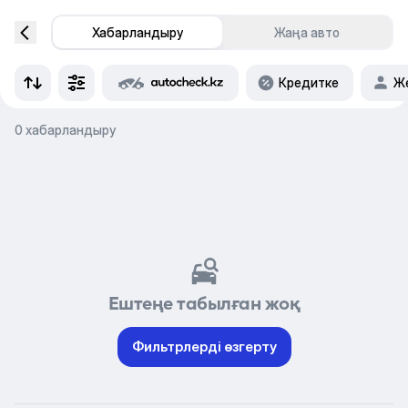
Хабарландыру
Жаңа авто
Кредитке
Же
0 хабарландыру
Ештеңе табылған жоқ
Фильтрлерді өзгерту