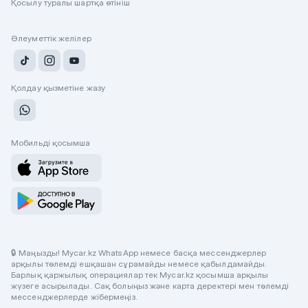
Қосылу туралы шартқа өтініш
Әлеуметтік желілер
Қолдау қызметіне жазу
Мобильді қосымша
🔒 Маңызды! Mycar.kz WhatsApp немесе басқа мессенджерлер
арқылы төлемді ешқашан сұрамайды немесе қабылдамайды.
Барлық қаржылық операциялар тек Mycar.kz қосымша арқылы
жүзеге асырылады. Сақ болыңыз және карта деректері мен төлемді
мессенджерлерде жібермеңіз.