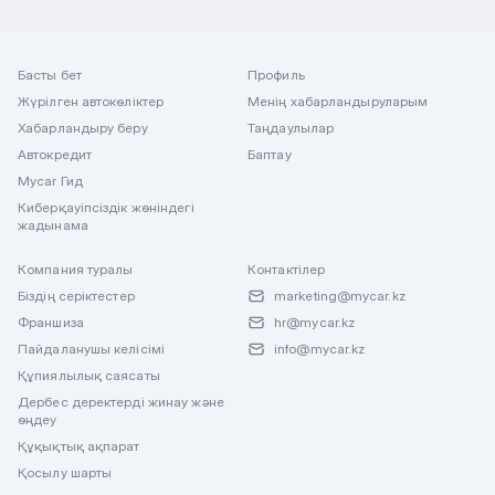
Басты бет
Профиль
Жүрілген автокөліктер
Менің хабарландыруларым
Хабарландыру беру
Таңдаулылар
Автокредит
Баптау
Mycar Гид
Киберқауіпсіздік жөніндегі
жадынама
Компания туралы
Контактілер
Біздің серіктестер
marketing@mycar.kz
Франшиза
hr@mycar.kz
Пайдаланушы келісімі
info@mycar.kz
Құпиялылық саясаты
Дербес деректерді жинау және
өңдеу
Құқықтық ақпарат
Қосылу шарты