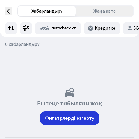
Хабарландыру
Жаңа авто
Кредитке
Же
0 хабарландыру
Ештеңе табылған жоқ
Фильтрлерді өзгерту