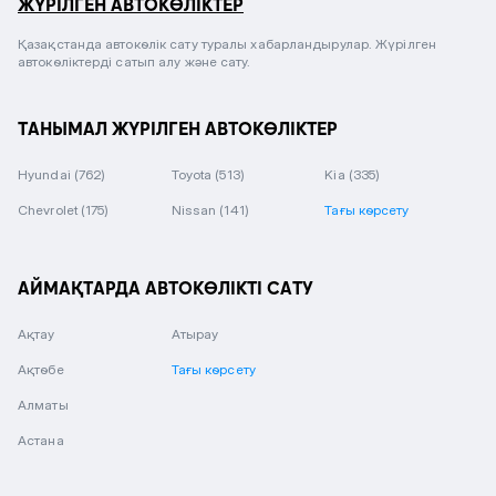
ЖҮРІЛГЕН АВТОКӨЛІКТЕР
Қазақстанда автокөлік сату туралы хабарландырулар. Жүрілген
автокөліктерді сатып алу және сату.
ТАНЫМАЛ ЖҮРІЛГЕН АВТОКӨЛІКТЕР
Hyundai
(762)
Toyota
(513)
Kia
(335)
Chevrolet
(175)
Nissan
(141)
Тағы көрсету
АЙМАҚТАРДА АВТОКӨЛІКТІ САТУ
Ақтау
Атырау
Ақтөбе
Тағы көрсету
Алматы
Астана