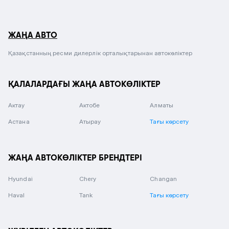
ЖАҢА АВТО
Қазақстанның ресми дилерлік орталықтарынан автокөліктер
ҚАЛАЛАРДАҒЫ ЖАҢА АВТОКӨЛІКТЕР
Актау
Актобе
Алматы
Астана
Атырау
Тағы көрсету
ЖАҢА АВТОКӨЛІКТЕР БРЕНДТЕРІ
Hyundai
Chery
Changan
Haval
Tank
Тағы көрсету