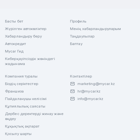
Басты бет
Профиль
Жүрілген автокөліктер
Менің хабарландыруларым
Хабарландыру беру
Таңдаулылар
Автокредит
Баптау
Mycar Гид
Киберқауіпсіздік жөніндегі
жадынама
Компания туралы
Контактілер
Біздің серіктестер
marketing@mycar.kz
Франшиза
hr@mycar.kz
Пайдаланушы келісімі
info@mycar.kz
Құпиялылық саясаты
Дербес деректерді жинау және
өңдеу
Құқықтық ақпарат
Қосылу шарты