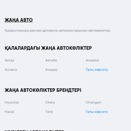
ЖАҢА АВТО
Қазақстанның ресми дилерлік орталықтарынан автокөліктер
ҚАЛАЛАРДАҒЫ ЖАҢА АВТОКӨЛІКТЕР
Актау
Актобе
Алматы
Астана
Атырау
Тағы көрсету
ЖАҢА АВТОКӨЛІКТЕР БРЕНДТЕРІ
Hyundai
Chery
Changan
Haval
Tank
Тағы көрсету