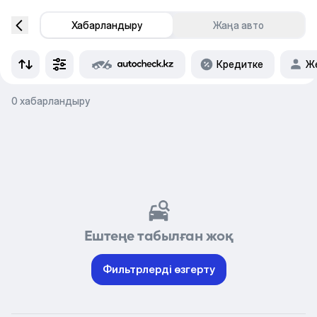
Хабарландыру
Жаңа авто
Кредитке
Же
0 хабарландыру
Ештеңе табылған жоқ
Фильтрлерді өзгерту