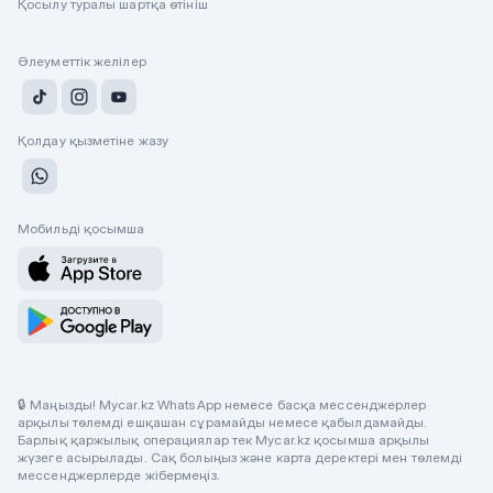
Қосылу туралы шартқа өтініш
Әлеуметтік желілер
Қолдау қызметіне жазу
Мобильді қосымша
🔒 Маңызды! Mycar.kz WhatsApp немесе басқа мессенджерлер
арқылы төлемді ешқашан сұрамайды немесе қабылдамайды.
Барлық қаржылық операциялар тек Mycar.kz қосымша арқылы
жүзеге асырылады. Сақ болыңыз және карта деректері мен төлемді
мессенджерлерде жібермеңіз.