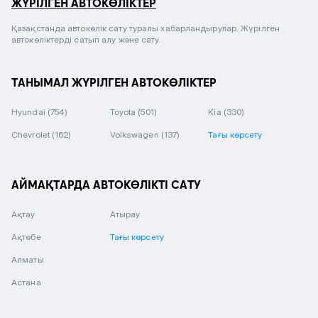
ЖҮРІЛГЕН АВТОКӨЛІКТЕР
Қазақстанда автокөлік сату туралы хабарландырулар. Жүрілген
автокөліктерді сатып алу және сату.
ТАНЫМАЛ ЖҮРІЛГЕН АВТОКӨЛІКТЕР
Hyundai
(754)
Toyota
(501)
Kia
(330)
Chevrolet
(162)
Volkswagen
(137)
Тағы көрсету
АЙМАҚТАРДА АВТОКӨЛІКТІ САТУ
Ақтау
Атырау
Ақтөбе
Тағы көрсету
Алматы
Астана