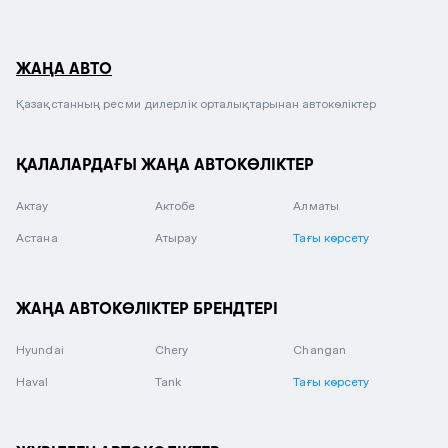
ЖАҢА АВТО
Қазақстанның ресми дилерлік орталықтарынан автокөліктер
ҚАЛАЛАРДАҒЫ ЖАҢА АВТОКӨЛІКТЕР
Актау
Актобе
Алматы
Астана
Атырау
Тағы көрсету
ЖАҢА АВТОКӨЛІКТЕР БРЕНДТЕРІ
Hyundai
Chery
Changan
Haval
Tank
Тағы көрсету