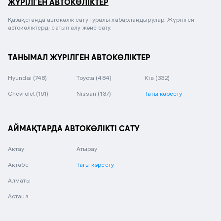
ЖҮРІЛГЕН АВТОКӨЛІКТЕР
Қазақстанда автокөлік сату туралы хабарландырулар. Жүрілген
автокөліктерді сатып алу және сату.
ТАНЫМАЛ ЖҮРІЛГЕН АВТОКӨЛІКТЕР
Hyundai
(748)
Toyota
(484)
Kia
(332)
Chevrolet
(161)
Nissan
(137)
Тағы көрсету
АЙМАҚТАРДА АВТОКӨЛІКТІ САТУ
Ақтау
Атырау
Ақтөбе
Тағы көрсету
Алматы
Астана