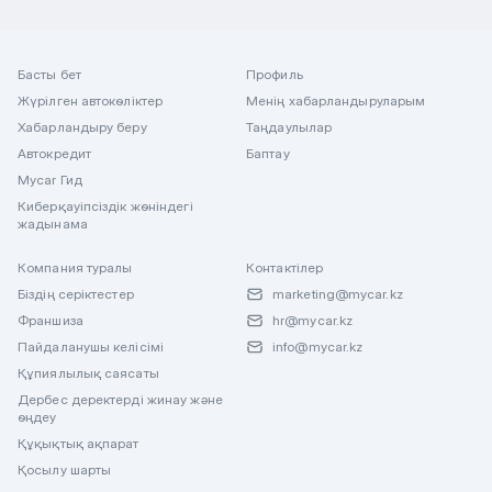
Басты бет
Профиль
Жүрілген автокөліктер
Менің хабарландыруларым
Хабарландыру беру
Таңдаулылар
Автокредит
Баптау
Mycar Гид
Киберқауіпсіздік жөніндегі
жадынама
Компания туралы
Контактілер
Біздің серіктестер
marketing@mycar.kz
Франшиза
hr@mycar.kz
Пайдаланушы келісімі
info@mycar.kz
Құпиялылық саясаты
Дербес деректерді жинау және
өңдеу
Құқықтық ақпарат
Қосылу шарты