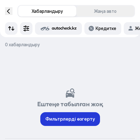
Хабарландыру
Жаңа авто
Кредитке
Же
0 хабарландыру
Ештеңе табылған жоқ
Фильтрлерді өзгерту