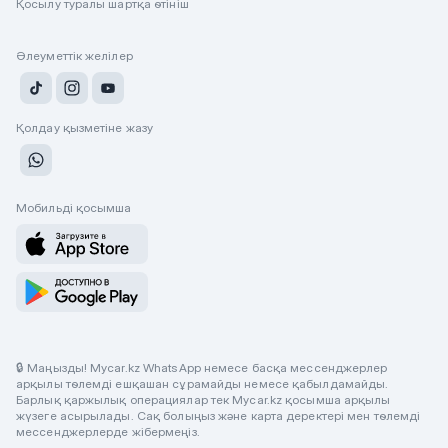
Қосылу туралы шартқа өтініш
Әлеуметтік желілер
Қолдау қызметіне жазу
Мобильді қосымша
🔒 Маңызды! Mycar.kz WhatsApp немесе басқа мессенджерлер
арқылы төлемді ешқашан сұрамайды немесе қабылдамайды.
Барлық қаржылық операциялар тек Mycar.kz қосымша арқылы
жүзеге асырылады. Сақ болыңыз және карта деректері мен төлемді
мессенджерлерде жібермеңіз.