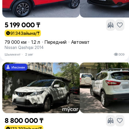
5 199 000 ₸
91 343
айына/₸
79 000 км
·
1.2 л
·
Передний
·
Автомат
Nissan Qashqai 2014
Шымкент
·
2 авг
309
Иесінен
8 800 000 ₸
173 703
айына/₸