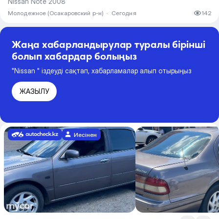
Nissan Note 2008
Молодежное (Осакаровский р-н)
·
Сегодня
142
Жаңа хабарландырулар туралы бірінші
болып хабардар болыңыз
"Nissan " іздеуді сақтап, хабарламалар алып отырыңыз
ЖАЗЫЛУ
Иесінен