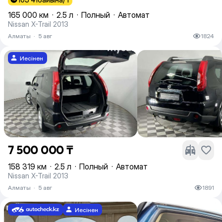
165 000 км
·
2.5 л
·
Полный
·
Автомат
Nissan X-Trail 2013
Алматы
·
5 авг
1824
Иесінен
7 500 000 ₸
158 319 км
·
2.5 л
·
Полный
·
Автомат
Nissan X-Trail 2013
Алматы
·
5 авг
1891
Иесінен