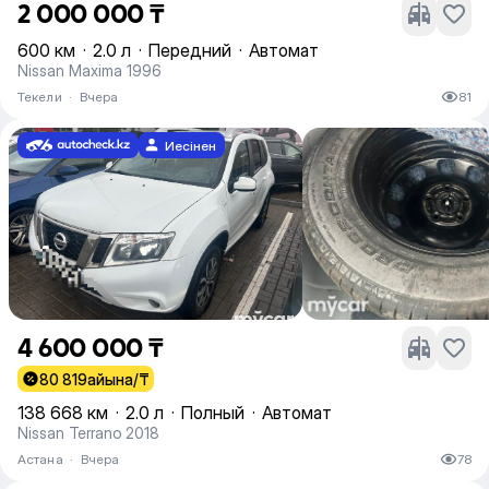
2 000 000 ₸
600 км
·
2.0 л
·
Передний
·
Автомат
Nissan Maxima 1996
Текели
·
Вчера
81
Иесінен
4 600 000 ₸
80 819
айына/₸
138 668 км
·
2.0 л
·
Полный
·
Автомат
Nissan Terrano 2018
Астана
·
Вчера
78