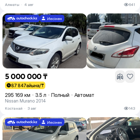
Алматы
·
4 авг
641
Иесінен
5 000 000 ₸
87 847
айына/₸
295 169 км
·
3.5 л
·
Полный
·
Автомат
Nissan Murano 2014
Костанай
·
3 авг
143
Иесінен