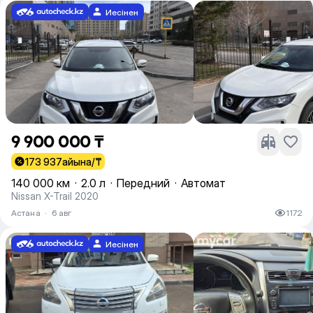
Иесінен
9 900 000 ₸
173 937
айына/₸
140 000 км
·
2.0 л
·
Передний
·
Автомат
Nissan X-Trail 2020
Астана
·
6 авг
1172
Иесінен