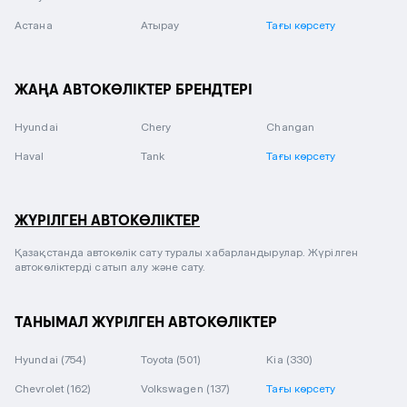
Астана
Атырау
Тағы көрсету
ЖАҢА АВТОКӨЛІКТЕР БРЕНДТЕРІ
Hyundai
Chery
Changan
Haval
Tank
Тағы көрсету
ЖҮРІЛГЕН АВТОКӨЛІКТЕР
Қазақстанда автокөлік сату туралы хабарландырулар. Жүрілген
автокөліктерді сатып алу және сату.
ТАНЫМАЛ ЖҮРІЛГЕН АВТОКӨЛІКТЕР
Hyundai
(754)
Toyota
(501)
Kia
(330)
Chevrolet
(162)
Volkswagen
(137)
Тағы көрсету