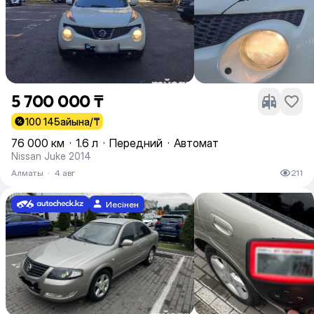
5 700 000 ₸
100 145
айына/₸
76 000 км
·
1.6 л
·
Передний
·
Автомат
Nissan Juke 2014
Алматы
·
4 авг
211
Иесінен