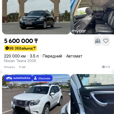
5 600 000 ₸
98 388
айына/₸
220 000 км
·
3.5 л
·
Передний
·
Автомат
Nissan Teana 2008
Атырау
·
5 авг
113
Иесінен