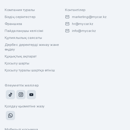
Компания туралы
Контактілер
Біздің серіктестер
marketing@mycar.kz
Франшиза
hr@mycar.kz
Пайдаланушы келісімі
info@mycar.kz
Құпиялылық саясаты
Дербес деректерді жинау және
өңдеу
Құқықтық ақпарат
Қосылу шарты
Қосылу туралы шартқа өтініш
Әлеуметтік желілер
Қолдау қызметіне жазу
Мобильді қосымша