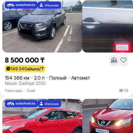
Иесінен
8 500 000 ₸
149 340
айына/₸
154 366 км
·
2.0 л
·
Полный
·
Автомат
Nissan Qashqai 2020
Павлодар
·
3 авг
115
Иесінен