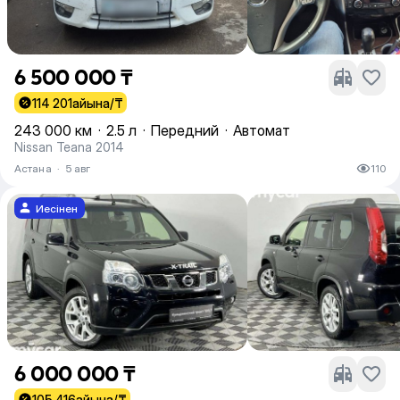
6 500 000 ₸
114 201
айына/₸
243 000 км
·
2.5 л
·
Передний
·
Автомат
Nissan Teana 2014
Астана
·
5 авг
110
Иесінен
6 000 000 ₸
105 416
айына/₸