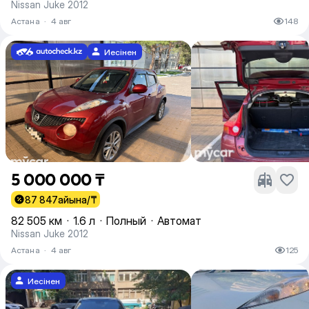
Nissan Juke 2012
Астана
·
4 авг
148
Иесінен
5 000 000 ₸
87 847
айына/₸
82 505 км
·
1.6 л
·
Полный
·
Автомат
Nissan Juke 2012
Астана
·
4 авг
125
Иесінен