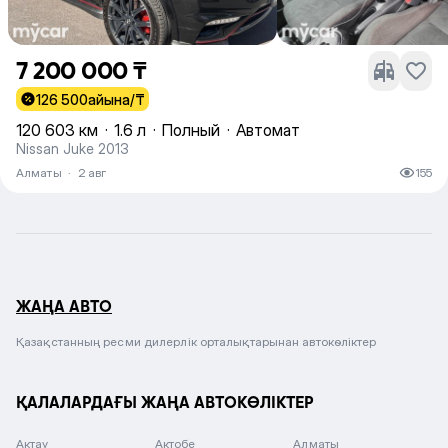
7 200 000 ₸
126 500
айына/₸
120 603 км
·
1.6 л
·
Полный
·
Автомат
Nissan Juke 2013
Алматы
·
2 авг
155
ЖАҢА АВТО
Қазақстанның ресми дилерлік орталықтарынан автокөліктер
ҚАЛАЛАРДАҒЫ ЖАҢА АВТОКӨЛІКТЕР
Актау
Актобе
Алматы