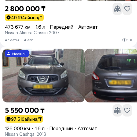
2 800 000 ₸
49 194
айына/₸
473 677 км
·
1.6 л
·
Передний
·
Автомат
Nissan Almera Classic 2007
Алматы
·
4 авг
131
Иесінен
5 550 000 ₸
97 510
айына/₸
126 000 км
·
1.6 л
·
Передний
·
Автомат
Nissan Qashqai 2013