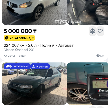
5 000 000 ₸
87 847
айына/₸
224 007 км
·
2.0 л
·
Полный
·
Автомат
Nissan Qashqai 2011
Алматы
·
3 авг
137
Иесінен