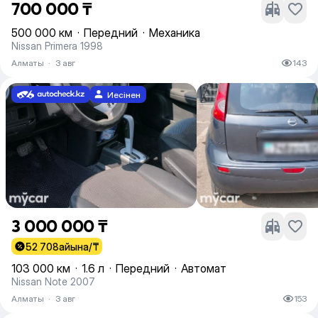
700 000 ₸
500 000 км
·
Передний
·
Механика
Nissan Primera 1998
Алматы
·
3 авг
143
Иесінен
3 000 000 ₸
52 708
айына/₸
103 000 км
·
1.6 л
·
Передний
·
Автомат
Nissan Note 2007
Алматы
·
3 авг
153