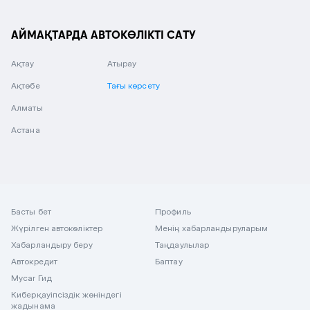
АЙМАҚТАРДА АВТОКӨЛІКТІ САТУ
Ақтау
Атырау
Ақтөбе
Тағы көрсету
Алматы
Астана
Басты бет
Профиль
Жүрілген автокөліктер
Менің хабарландыруларым
Хабарландыру беру
Таңдаулылар
Автокредит
Баптау
Mycar Гид
Киберқауіпсіздік жөніндегі
жадынама