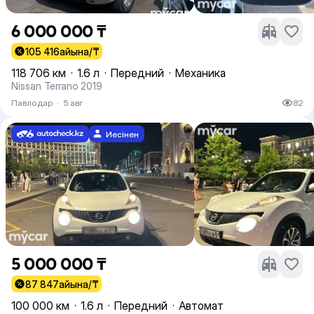
6 000 000 ₸
105 416
айына/₸
118 706 км
·
1.6 л
·
Передний
·
Механика
Nissan Terrano 2019
Павлодар
·
5 авг
82
Иесінен
5 000 000 ₸
87 847
айына/₸
100 000 км
·
1.6 л
·
Передний
·
Автомат