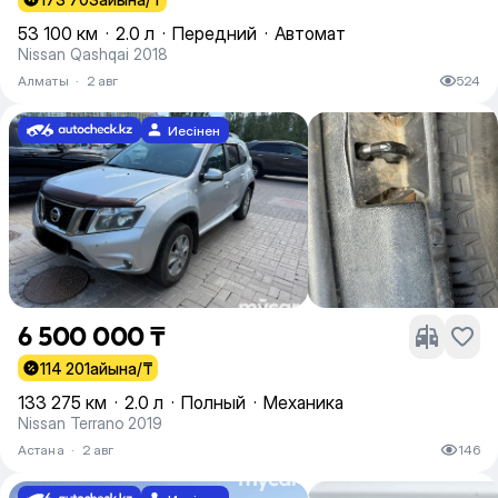
53 100 км
·
2.0 л
·
Передний
·
Автомат
Nissan Qashqai 2018
Алматы
·
2 авг
524
Иесінен
6 500 000 ₸
114 201
айына/₸
133 275 км
·
2.0 л
·
Полный
·
Механика
Nissan Terrano 2019
Астана
·
2 авг
146