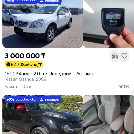
Иесінен
3 000 000 ₸
52 708
айына/₸
191 034 км
·
2.0 л
·
Передний
·
Автомат
Nissan Qashqai 2009
Алматы
·
2 авг
196
Иесінен