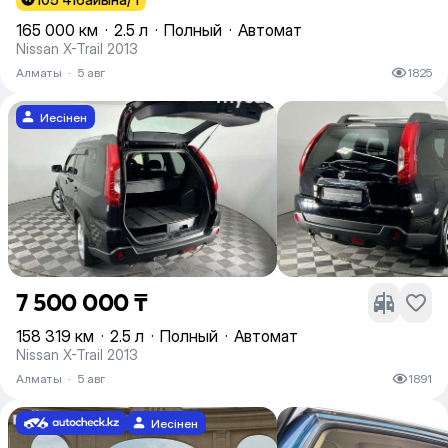
165 000 км
·
2.5 л
·
Полный
·
Автомат
Nissan X-Trail 2013
Алматы
·
5 авг
1825
Иесінен
7 500 000 ₸
158 319 км
·
2.5 л
·
Полный
·
Автомат
Nissan X-Trail 2013
Алматы
·
5 авг
1891
Иесінен