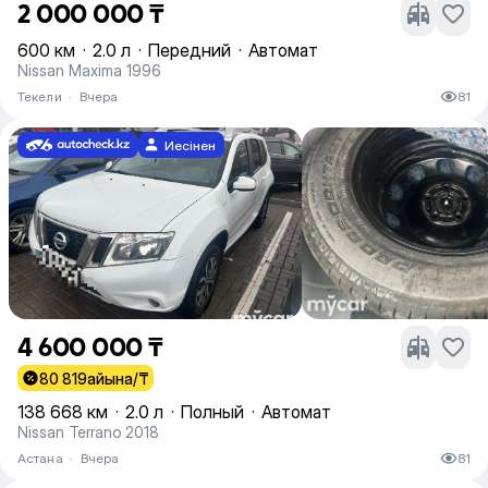
2 000 000 ₸
600 км
·
2.0 л
·
Передний
·
Автомат
Nissan Maxima 1996
Текели
·
Вчера
81
Иесінен
4 600 000 ₸
80 819
айына/₸
138 668 км
·
2.0 л
·
Полный
·
Автомат
Nissan Terrano 2018
Астана
·
Вчера
81