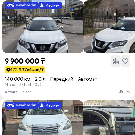
Иесінен
9 900 000 ₸
173 937
айына/₸
140 000 км
·
2.0 л
·
Передний
·
Автомат
Nissan X-Trail 2020
Астана
·
6 авг
1172
Иесінен