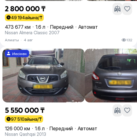
2 800 000 ₸
49 194
айына/₸
473 677 км
·
1.6 л
·
Передний
·
Автомат
Nissan Almera Classic 2007
Алматы
·
4 авг
132
Иесінен
5 550 000 ₸
97 510
айына/₸
126 000 км
·
1.6 л
·
Передний
·
Автомат
Nissan Qashqai 2013