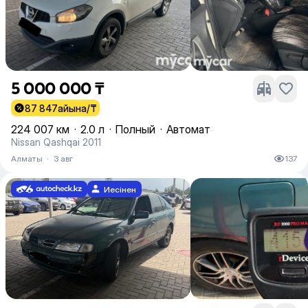
5 000 000 ₸
87 847
айына/₸
224 007 км
·
2.0 л
·
Полный
·
Автомат
Nissan Qashqai 2011
Алматы
·
3 авг
137
Иесінен