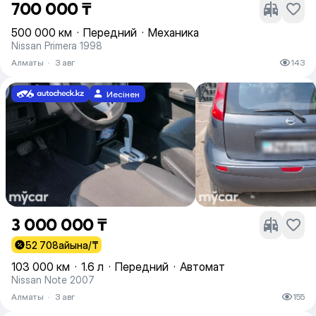
700 000 ₸
500 000 км
·
Передний
·
Механика
Nissan Primera 1998
Алматы
·
3 авг
143
Иесінен
3 000 000 ₸
52 708
айына/₸
103 000 км
·
1.6 л
·
Передний
·
Автомат
Nissan Note 2007
Алматы
·
3 авг
155