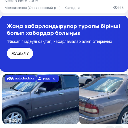
Nissan Note 2008
Молодежное (Осакаровский р-н)
·
Сегодня
143
Жаңа хабарландырулар туралы бірінші
болып хабардар болыңыз
"Nissan " іздеуді сақтап, хабарламалар алып отырыңыз
ЖАЗЫЛУ
Иесінен