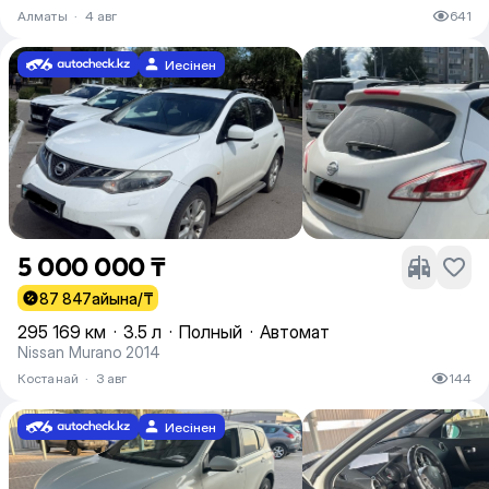
Алматы
·
4 авг
641
Иесінен
5 000 000 ₸
87 847
айына/₸
295 169 км
·
3.5 л
·
Полный
·
Автомат
Nissan Murano 2014
Костанай
·
3 авг
144
Иесінен