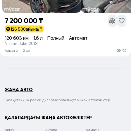
7 200 000 ₸
126 500
айына/₸
120 603 км
·
1.6 л
·
Полный
·
Автомат
Nissan Juke 2013
Алматы
·
2 авг
156
ЖАҢА АВТО
Қазақстанның ресми дилерлік орталықтарынан автокөліктер
ҚАЛАЛАРДАҒЫ ЖАҢА АВТОКӨЛІКТЕР
Актау
Актобе
Алматы