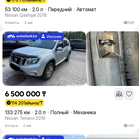
53 100 км
·
2.0 л
·
Передний
·
Автомат
Nissan Qashqai 2018
Алматы
·
2 авг
525
Иесінен
6 500 000 ₸
114 201
айына/₸
133 275 км
·
2.0 л
·
Полный
·
Механика
Nissan Terrano 2019
Астана
·
2 авг
147