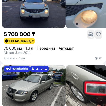
5 700 000 ₸
100 145
айына/₸
76 000 км
·
1.6 л
·
Передний
·
Автомат
Nissan Juke 2014
Алматы
·
4 авг
211
Иесінен