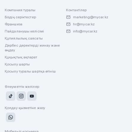
Компания туралы
Контактілер
Біздің серіктестер
marketing@mycar.kz
Франшиза
hr@mycar.kz
Пайдаланушы келісімі
info@mycar.kz
Құпиялылық саясаты
Дербес деректерді жинау және
өңдеу
Құқықтық ақпарат
Қосылу шарты
Қосылу туралы шартқа өтініш
Әлеуметтік желілер
Қолдау қызметіне жазу
Мобильді қосымша