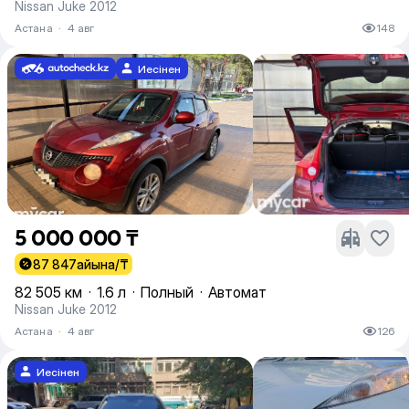
Nissan Juke 2012
Астана
·
4 авг
148
Иесінен
5 000 000 ₸
87 847
айына/₸
82 505 км
·
1.6 л
·
Полный
·
Автомат
Nissan Juke 2012
Астана
·
4 авг
126
Иесінен