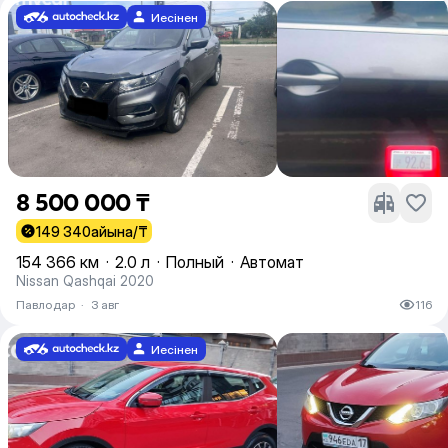
Иесінен
8 500 000 ₸
149 340
айына/₸
154 366 км
·
2.0 л
·
Полный
·
Автомат
Nissan Qashqai 2020
Павлодар
·
3 авг
116
Иесінен