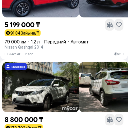
5 199 000 ₸
91 343
айына/₸
79 000 км
·
1.2 л
·
Передний
·
Автомат
Nissan Qashqai 2014
Шымкент
·
2 авг
310
Иесінен
8 800 000 ₸
173 703
айына/₸