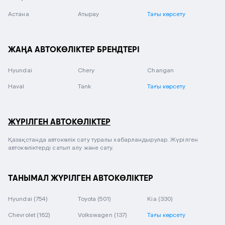
Астана
Атырау
Тағы көрсету
ЖАҢА АВТОКӨЛІКТЕР БРЕНДТЕРІ
Hyundai
Chery
Changan
Haval
Tank
Тағы көрсету
ЖҮРІЛГЕН АВТОКӨЛІКТЕР
Қазақстанда автокөлік сату туралы хабарландырулар. Жүрілген
автокөліктерді сатып алу және сату.
ТАНЫМАЛ ЖҮРІЛГЕН АВТОКӨЛІКТЕР
Hyundai
(754)
Toyota
(501)
Kia
(330)
Chevrolet
(162)
Volkswagen
(137)
Тағы көрсету