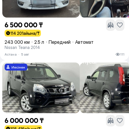
6 500 000 ₸
114 201
айына/₸
243 000 км
·
2.5 л
·
Передний
·
Автомат
Nissan Teana 2014
Астана
·
5 авг
111
Иесінен
6 000 000 ₸
105 416
айына/₸