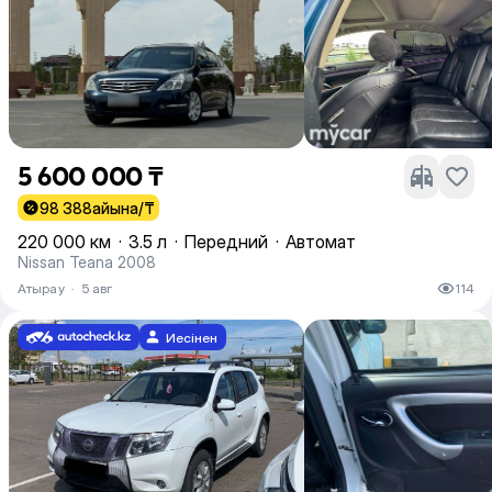
5 600 000 ₸
98 388
айына/₸
220 000 км
·
3.5 л
·
Передний
·
Автомат
Nissan Teana 2008
Атырау
·
5 авг
114
Иесінен