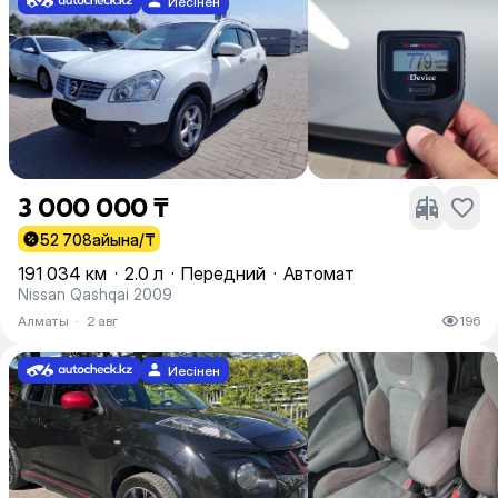
Иесінен
3 000 000 ₸
52 708
айына/₸
191 034 км
·
2.0 л
·
Передний
·
Автомат
Nissan Qashqai 2009
Алматы
·
2 авг
196
Иесінен