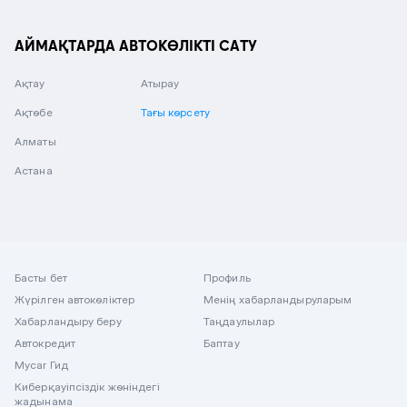
АЙМАҚТАРДА АВТОКӨЛІКТІ САТУ
Ақтау
Атырау
Ақтөбе
Тағы көрсету
Алматы
Астана
Басты бет
Профиль
Жүрілген автокөліктер
Менің хабарландыруларым
Хабарландыру беру
Таңдаулылар
Автокредит
Баптау
Mycar Гид
Киберқауіпсіздік жөніндегі
жадынама