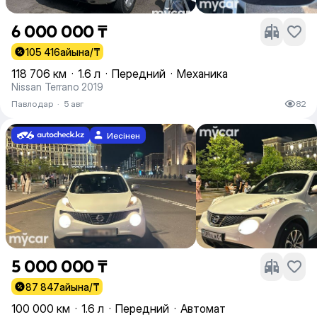
6 000 000 ₸
105 416
айына/₸
118 706 км
·
1.6 л
·
Передний
·
Механика
Nissan Terrano 2019
Павлодар
·
5 авг
82
Иесінен
5 000 000 ₸
87 847
айына/₸
100 000 км
·
1.6 л
·
Передний
·
Автомат