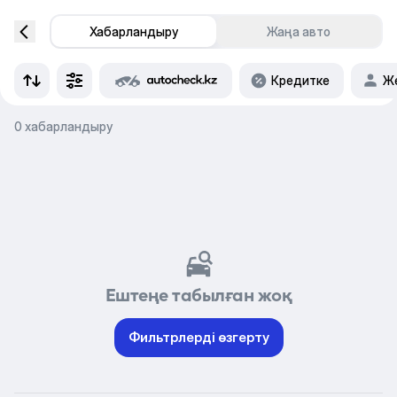
Хабарландыру
Жаңа авто
Кредитке
Же
0 хабарландыру
Ештеңе табылған жоқ
Фильтрлерді өзгерту