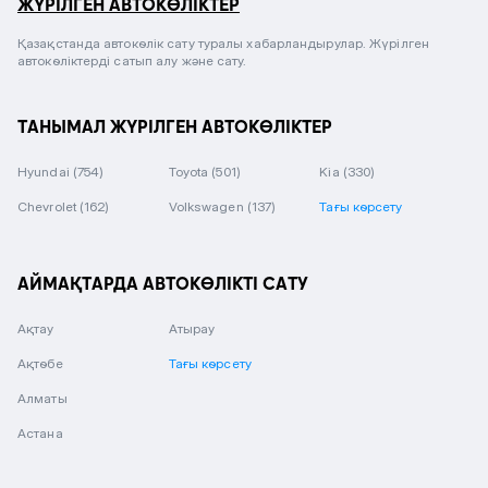
ЖҮРІЛГЕН АВТОКӨЛІКТЕР
Қазақстанда автокөлік сату туралы хабарландырулар. Жүрілген
автокөліктерді сатып алу және сату.
ТАНЫМАЛ ЖҮРІЛГЕН АВТОКӨЛІКТЕР
Hyundai
(754)
Toyota
(501)
Kia
(330)
Chevrolet
(162)
Volkswagen
(137)
Тағы көрсету
АЙМАҚТАРДА АВТОКӨЛІКТІ САТУ
Ақтау
Атырау
Ақтөбе
Тағы көрсету
Алматы
Астана