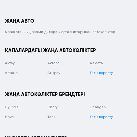
ЖАҢА АВТО
Қазақстанның ресми дилерлік орталықтарынан автокөліктер
ҚАЛАЛАРДАҒЫ ЖАҢА АВТОКӨЛІКТЕР
Актау
Актобе
Алматы
Астана
Атырау
Тағы көрсету
ЖАҢА АВТОКӨЛІКТЕР БРЕНДТЕРІ
Hyundai
Chery
Changan
Haval
Tank
Тағы көрсету