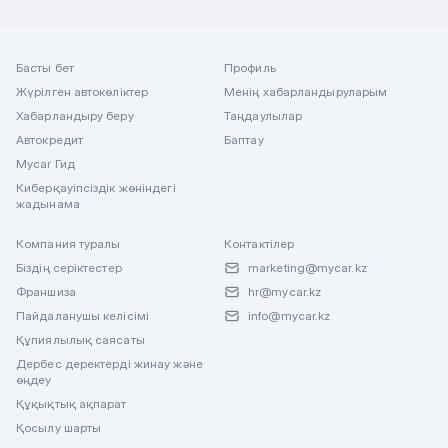
Басты бет
Профиль
Жүрілген автокөліктер
Менің хабарландыруларым
Хабарландыру беру
Таңдаулылар
Автокредит
Баптау
Mycar Гид
Киберқауіпсіздік жөніндегі
жадынама
Компания туралы
Контактілер
Біздің серіктестер
marketing@mycar.kz
Франшиза
hr@mycar.kz
Пайдаланушы келісімі
info@mycar.kz
Құпиялылық саясаты
Дербес деректерді жинау және
өңдеу
Құқықтық ақпарат
Қосылу шарты