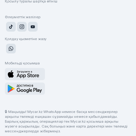
Қосылу туралы шартқа өтініш
Әлеуметтік желілер
Қолдау қызметіне жазу
Мобильді қосымша
🔒 Маңызды! Mycar.kz WhatsApp немесе басқа мессенджерлер
арқылы төлемді ешқашан сұрамайды немесе қабылдамайды.
Барлық қаржылық операциялар тек Mycar.kz қосымша арқылы
жүзеге асырылады. Сақ болыңыз және карта деректері мен төлемді
мессенджерлерде жібермеңіз.