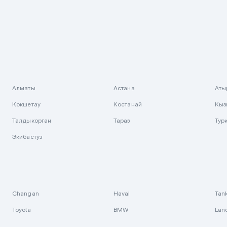
Алматы
Астана
Аты
Кокшетау
Костанай
Кыз
Талдыкорган
Тараз
Тур
Экибастуз
Changan
Haval
Tan
Toyota
BMW
Lan