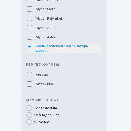
Mycar Store
Mycar Raiymbek
Mycar Astana
Mycar Aktau
Барлық автокөлік орталықтары
Mycar Uralsk
көрсету
Haval & Tank Kyzylorda
БЕРІЛІС ҚОРАБЫ
Haval & Tank Pavlodar
Bavaria Almaty
Автомат
Mycar Shymkent
Механика
Bavaria Astana
МЕНШІК ТАРИХЫ
GWM Nurly Zhol
1-2 владельца
Chery Astana
3-5 владельцев
Changan Auto Nurly Zhol
6 и более
Haval Atyrau