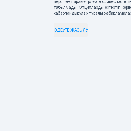
Берілген параметрлерге сәйкес келетін
табылмады. Опцияларды өзгертіп көрің
хабарландырулар туралы хабарламала
ІЗДЕУГЕ ЖАЗЫЛУ