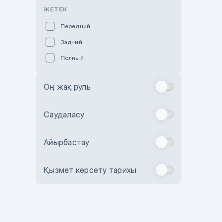
Розовый
ЖЕТЕК
Красный
Передний
Пурпурный
Задний
Коричневый
Полный
Голубой
Синий
Оң жақ руль
Фиолетовый
Зеленый
Саудаласу
Желтый
Айырбастау
Бежевый
Бордовый
Қызмет көрсету тарихы
Комбинированный
Бронзовый
Темно-синий