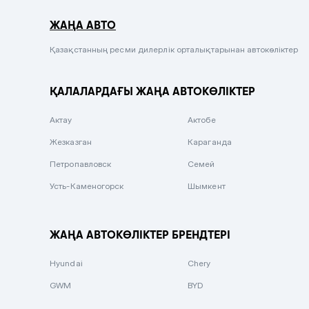
Серый металлик
ЖАҢА АВТО
Сиреневый металлик
Черный металлик
Қазақстанның ресми дилерлік орталықтарынан автокөліктер
Стальной
ҚАЛАЛАРДАҒЫ ЖАҢА АВТОКӨЛІКТЕР
Вишневый
Серебристый металлик
Актау
Актобе
Темно-коричневый
Жезказган
Караганда
Бело-Дымчатый
Петропавловск
Семей
Светло-зелёный металлик
Усть-Каменогорск
Шымкент
Бирюзовый
Темно-синий металлик
ЖАҢА АВТОКӨЛІКТЕР БРЕНДТЕРІ
Зеленый металлик
Hyundai
Chery
Комбинированный
GWM
BYD