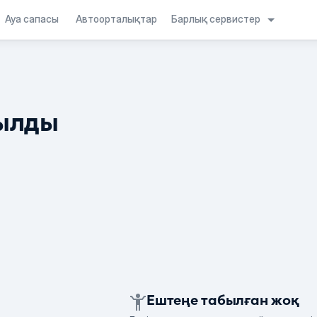
Барлық сервистер
Ауа сапасы
Автоорталықтар
ылды
Ештеңе табылған жоқ