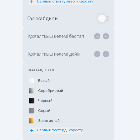
Барлық отын түрлерін көрсету
Toyota Almaty
Газ жабдығы
Toyota Astana
Toyota Kokshetau
Қозғалтқыш көлемі бастап
TANK Motors Karaganda
Hyundai ShymCity
Қозғалтқыш көлемі дейін
Toyota Shygys
ШАНАҚ ТҮСІ
Белый
Серебристый
Черный
Серый
Золотистый
Барлық түстерді көрсету
Оранжевый