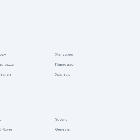
рау
Жанаозен
ылорда
Павлодар
кестан
Уральск
k
Subaru
d Rover
Genesis