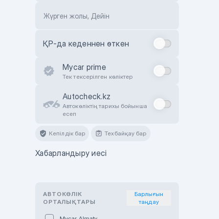
Жүрген жолы, Дейін
ҚР-да кеденнен өткен
Mycar prime
Тек тексерілген көліктер
Autocheck.kz
Автокөліктің тарихы бойынша
есеп
Кепілдік бар
Техбайқау бар
Хабарландыру иесі
АВТОКӨЛІК
Барлығын
ОРТАЛЫҚТАРЫ
таңдау
Mycar Almaty