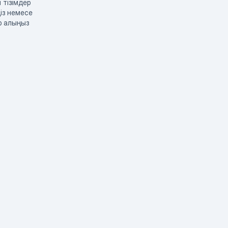
 тізімдер
із немесе
р алыңыз