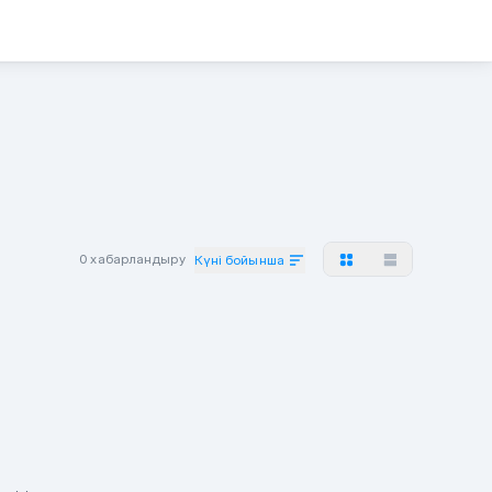
0 хабарландыру
Күні бойынша