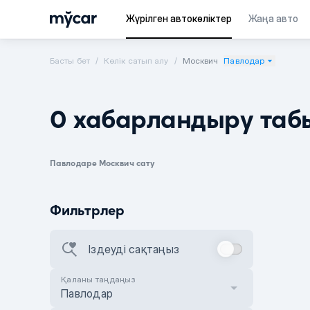
Жүрілген автокөліктер
Жаңа авто
Басты бет
Көлік сатып алу
Москвич
Павлодар
0 хабарландыру таб
Павлодаре Москвич сату
Фильтрлер
Іздеуді сақтаңыз
Қаланы таңдаңыз
Павлодар