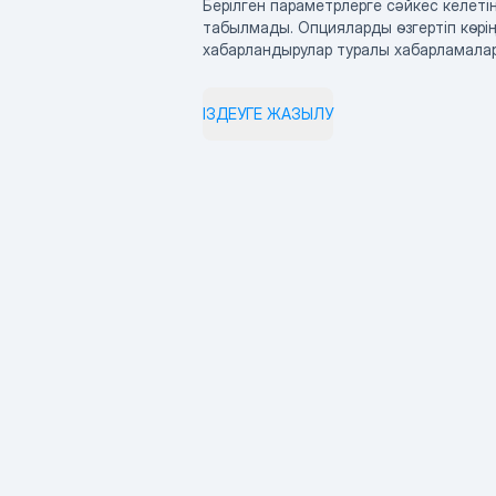
Берілген параметрлерге сәйкес келетін
табылмады. Опцияларды өзгертіп көрің
хабарландырулар туралы хабарламала
ІЗДЕУГЕ ЖАЗЫЛУ