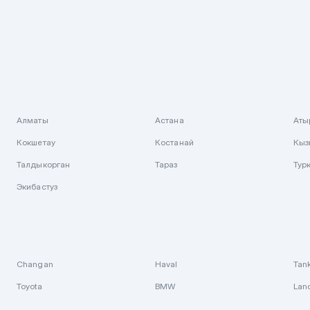
Алматы
Астана
Аты
Кокшетау
Костанай
Кыз
Талдыкорган
Тараз
Тур
Экибастуз
Changan
Haval
Tan
Toyota
BMW
Lan