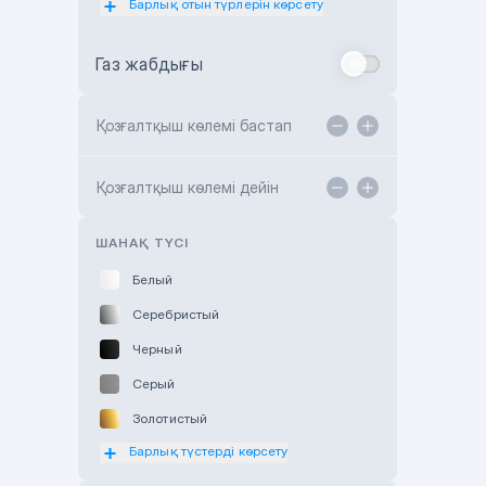
Барлық отын түрлерін көрсету
Toyota Almaty
Газ жабдығы
Toyota Astana
Toyota Kokshetau
Қозғалтқыш көлемі бастап
TANK Motors Karaganda
Hyundai ShymCity
Қозғалтқыш көлемі дейін
Toyota Shygys
ШАНАҚ ТҮСІ
Белый
Серебристый
Черный
Серый
Золотистый
Барлық түстерді көрсету
Оранжевый