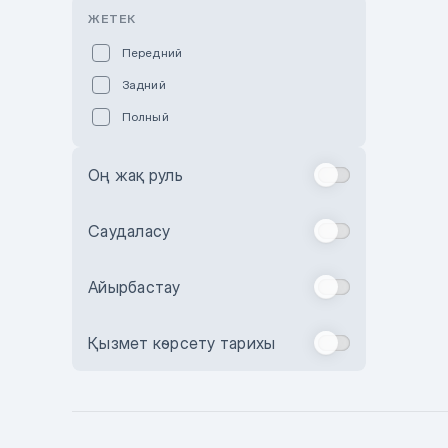
Розовый
ЖЕТЕК
Красный
Передний
Пурпурный
Задний
Коричневый
Полный
Голубой
Синий
Оң жақ руль
Фиолетовый
Зеленый
Саудаласу
Желтый
Айырбастау
Бежевый
Бордовый
Қызмет көрсету тарихы
Комбинированный
Бронзовый
Темно-синий