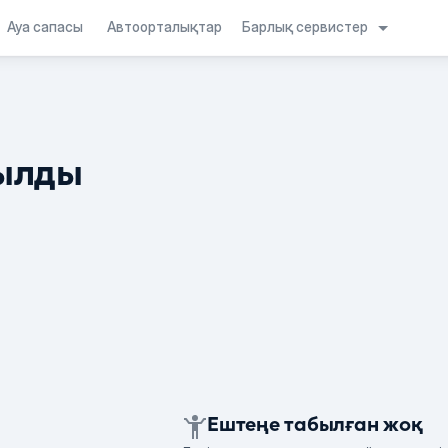
Барлық сервистер
Ауа сапасы
Автоорталықтар
ылды
Ештеңе табылған жоқ