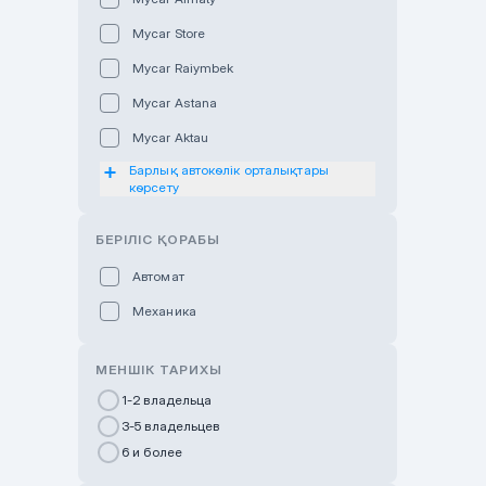
Mycar Store
Mycar Raiymbek
Mycar Astana
Mycar Aktau
Барлық автокөлік орталықтары
Mycar Uralsk
көрсету
Haval & Tank Kyzylorda
БЕРІЛІС ҚОРАБЫ
Haval & Tank Pavlodar
Bavaria Almaty
Автомат
Mycar Shymkent
Механика
Bavaria Astana
МЕНШІК ТАРИХЫ
GWM Nurly Zhol
1-2 владельца
Chery Astana
3-5 владельцев
Changan Auto Nurly Zhol
6 и более
Haval Atyrau