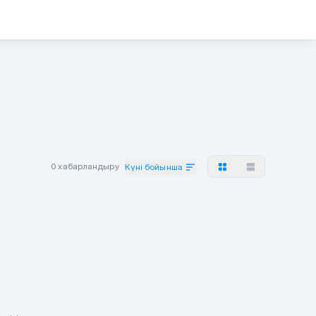
0 хабарландыру
Күні бойынша