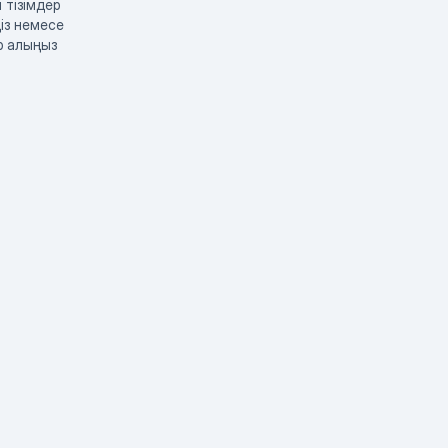
 тізімдер
із немесе
р алыңыз