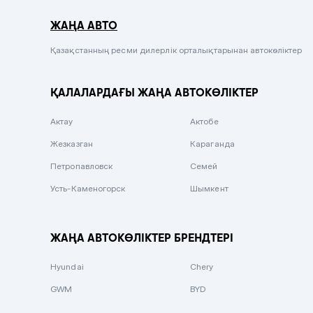
Серый металлик
ЖАҢА АВТО
Сиреневый металлик
Черный металлик
Қазақстанның ресми дилерлік орталықтарынан автокөліктер
Стальной
ҚАЛАЛАРДАҒЫ ЖАҢА АВТОКӨЛІКТЕР
Вишневый
Серебристый металлик
Актау
Актобе
Темно-коричневый
Жезказган
Караганда
Бело-Дымчатый
Петропавловск
Семей
Светло-зелёный металлик
Усть-Каменогорск
Шымкент
Бирюзовый
Темно-синий металлик
ЖАҢА АВТОКӨЛІКТЕР БРЕНДТЕРІ
Зеленый металлик
Hyundai
Chery
Комбинированный
GWM
BYD