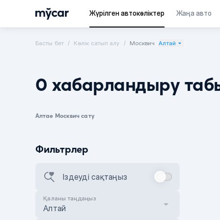
Жүрілген автокөліктер
Жаңа авто
Басты бет
Көлік сатып алу
Москвич
Алтай
0 хабарландыру таб
Алтае Москвич сату
Фильтрлер
Іздеуді сақтаңыз
Қаланы таңдаңыз
Алтай