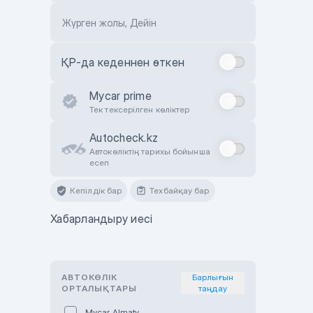
Жүрген жолы, Дейін
ҚР-да кеденнен өткен
Mycar prime
Тек тексерілген көліктер
Autocheck.kz
Автокөліктің тарихы бойынша
есеп
Кепілдік бар
Техбайқау бар
Хабарландыру иесі
АВТОКӨЛІК
Барлығын
ОРТАЛЫҚТАРЫ
таңдау
Mycar Almaty