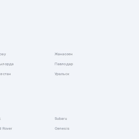
рау
Жанаозен
ылорда
Павлодар
кестан
Уральск
k
Subaru
d Rover
Genesis