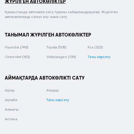
ЖҮРІЛГЕН АВТОКӨЛІКТЕР
Қазақстанда автокөлік сату туралы хабарландырулар. Жүрілген
автокөліктерді сатып алу және сату.
ТАНЫМАЛ ЖҮРІЛГЕН АВТОКӨЛІКТЕР
Hyundai
(746)
Toyota
(505)
Kia
(323)
Chevrolet
(162)
Volkswagen
(139)
Тағы көрсету
АЙМАҚТАРДА АВТОКӨЛІКТІ САТУ
Ақтау
Атырау
Ақтөбе
Тағы көрсету
Алматы
Астана