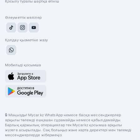
Қосылу туралы шартқа өтініш
Әлеуметтік желілер
Қолдау қызметіне жазу
Мобильді қосымша
🔒 Маңызды! Mycar.kz WhatsApp немесе басқа мессенджерлер
арқылы төлемді ешқашан сұрамайды немесе қабылдамайды.
Барлық қаржылық операциялар тек Mycar.kz қосымша арқылы
жүзеге асырылады. Сақ болыңыз және карта деректері мен төлемді
мессенджерлерде жібермеңіз.