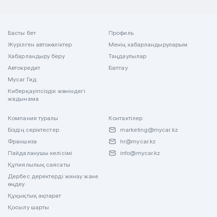
Басты бет
Профиль
Жүрілген автокөліктер
Менің хабарландыруларым
Хабарландыру беру
Таңдаулылар
Автокредит
Баптау
Mycar Гид
Киберқауіпсіздік жөніндегі
жадынама
Компания туралы
Контактілер
Біздің серіктестер
marketing@mycar.kz
Франшиза
hr@mycar.kz
Пайдаланушы келісімі
info@mycar.kz
Құпиялылық саясаты
Дербес деректерді жинау және
өңдеу
Құқықтық ақпарат
Қосылу шарты