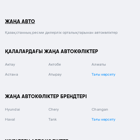
ЖАҢА АВТО
Қазақстанның ресми дилерлік орталықтарынан автокөліктер
ҚАЛАЛАРДАҒЫ ЖАҢА АВТОКӨЛІКТЕР
Актау
Актобе
Алматы
Астана
Атырау
Тағы көрсету
ЖАҢА АВТОКӨЛІКТЕР БРЕНДТЕРІ
Hyundai
Chery
Changan
Haval
Tank
Тағы көрсету