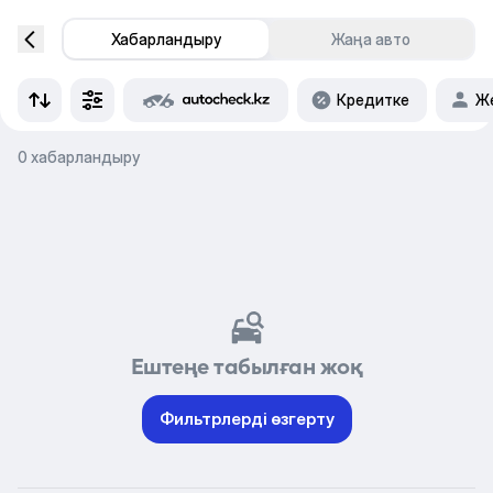
Хабарландыру
Жаңа авто
Кредитке
Же
0 хабарландыру
Ештеңе табылған жоқ
Фильтрлерді өзгерту