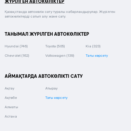
ЖҮРІЛГЕН АВТОКӨЛІКТЕР
Қазақстанда автокөлік сату туралы хабарландырулар. Жүрілген
автокөліктерді сатып алу және сату.
ТАНЫМАЛ ЖҮРІЛГЕН АВТОКӨЛІКТЕР
Hyundai
(746)
Toyota
(505)
Kia
(323)
Chevrolet
(162)
Volkswagen
(139)
Тағы көрсету
АЙМАҚТАРДА АВТОКӨЛІКТІ САТУ
Ақтау
Атырау
Ақтөбе
Тағы көрсету
Алматы
Астана