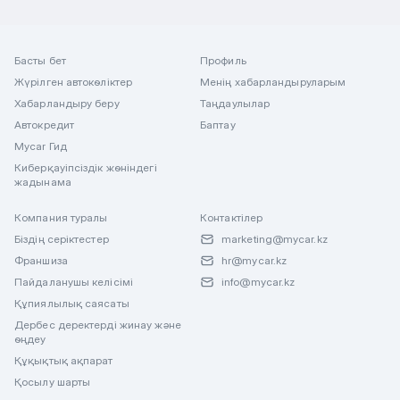
Басты бет
Профиль
Жүрілген автокөліктер
Менің хабарландыруларым
Хабарландыру беру
Таңдаулылар
Автокредит
Баптау
Mycar Гид
Киберқауіпсіздік жөніндегі
жадынама
Компания туралы
Контактілер
Біздің серіктестер
marketing@mycar.kz
Франшиза
hr@mycar.kz
Пайдаланушы келісімі
info@mycar.kz
Құпиялылық саясаты
Дербес деректерді жинау және
өңдеу
Құқықтық ақпарат
Қосылу шарты