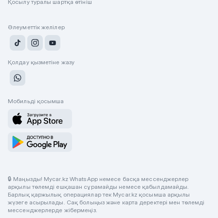
Қосылу туралы шартқа өтініш
Әлеуметтік желілер
Қолдау қызметіне жазу
Мобильді қосымша
🔒 Маңызды! Mycar.kz WhatsApp немесе басқа мессенджерлер
арқылы төлемді ешқашан сұрамайды немесе қабылдамайды.
Барлық қаржылық операциялар тек Mycar.kz қосымша арқылы
жүзеге асырылады. Сақ болыңыз және карта деректері мен төлемді
мессенджерлерде жібермеңіз.