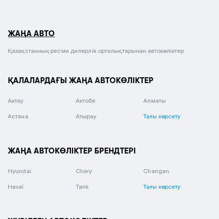
ЖАҢА АВТО
Қазақстанның ресми дилерлік орталықтарынан автокөліктер
ҚАЛАЛАРДАҒЫ ЖАҢА АВТОКӨЛІКТЕР
Актау
Актобе
Алматы
Астана
Атырау
Тағы көрсету
ЖАҢА АВТОКӨЛІКТЕР БРЕНДТЕРІ
Hyundai
Chery
Changan
Haval
Tank
Тағы көрсету