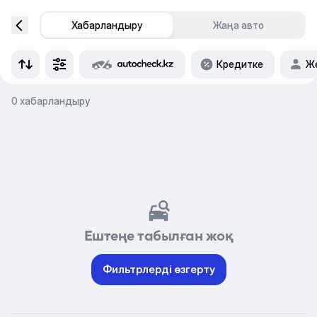
Хабарландыру
Жаңа авто
Кредитке
Же
0 хабарландыру
Ештеңе табылған жоқ
Фильтрлерді өзгерту