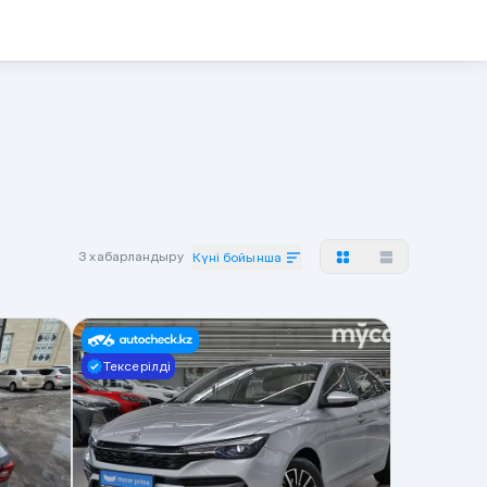
3 хабарландыру
Күні бойынша
Тексерілді