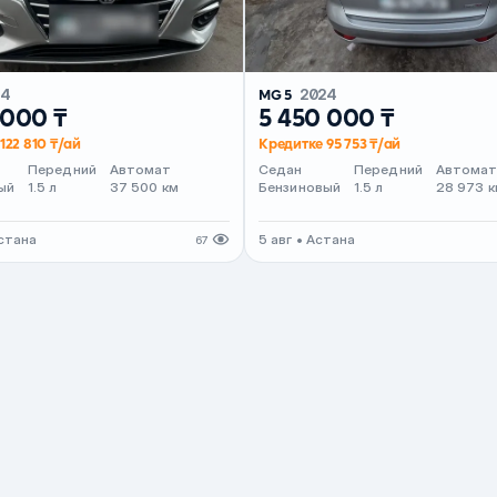
24
MG 5
2024
 000 ₸
5 450 000 ₸
122 810 ₸/ай
Кредитке 95 753 ₸/ай
Передний
Автомат
Седан
Передний
Автома
ый
1.5 л
37 500 км
Бензиновый
1.5 л
28 973 к
стана
5 авг • Астана
67