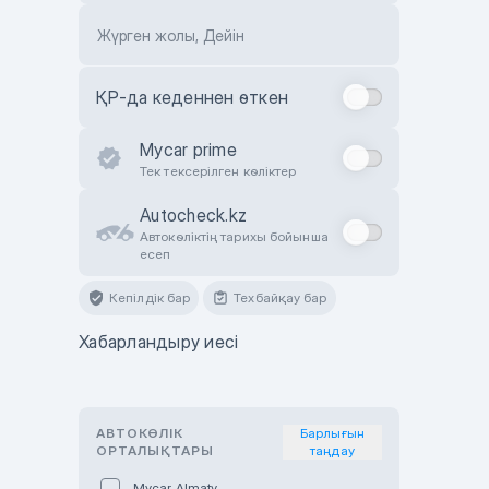
Жүрген жолы, Дейін
ҚР-да кеденнен өткен
Mycar prime
Тек тексерілген көліктер
Autocheck.kz
Автокөліктің тарихы бойынша
есеп
Кепілдік бар
Техбайқау бар
Хабарландыру иесі
АВТОКӨЛІК
Барлығын
ОРТАЛЫҚТАРЫ
таңдау
Mycar Almaty