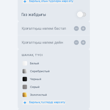
Барлық отын түрлерін көрсету
Toyota Almaty
Газ жабдығы
Toyota Astana
Toyota Kokshetau
Қозғалтқыш көлемі бастап
TANK Motors Karaganda
Hyundai ShymCity
Қозғалтқыш көлемі дейін
Toyota Shygys
ШАНАҚ ТҮСІ
Белый
Серебристый
Черный
Серый
Золотистый
Барлық түстерді көрсету
Оранжевый