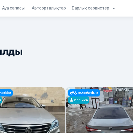
Барлық сервистер
Ауа сапасы
Автоорталықтар
ылды
н
Иесінен