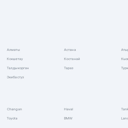
Алматы
Астана
Аты
Кокшетау
Костанай
Кыз
Талдыкорган
Тараз
Тур
Экибастуз
Changan
Haval
Tan
Toyota
BMW
Lan