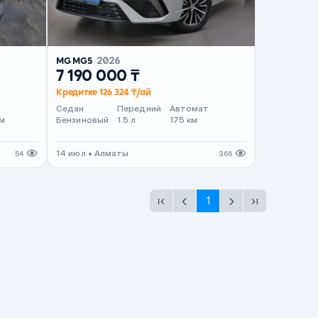
MG MG5
2026
7 190 000 ₸
Кредитке 126 324 ₸/ай
т
Седан
Передний
Автомат
м
Бензиновый
1.5 л
175 км
14 июл • Алматы
54
366
1