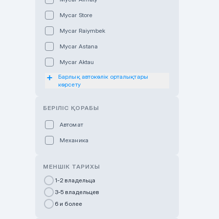
Mycar Store
Mycar Raiymbek
Mycar Astana
Mycar Aktau
Барлық автокөлік орталықтары
Mycar Uralsk
көрсету
Haval & Tank Kyzylorda
БЕРІЛІС ҚОРАБЫ
Haval & Tank Pavlodar
Bavaria Almaty
Автомат
Mycar Shymkent
Механика
Bavaria Astana
МЕНШІК ТАРИХЫ
GWM Nurly Zhol
1-2 владельца
Chery Astana
3-5 владельцев
Changan Auto Nurly Zhol
6 и более
Haval Atyrau