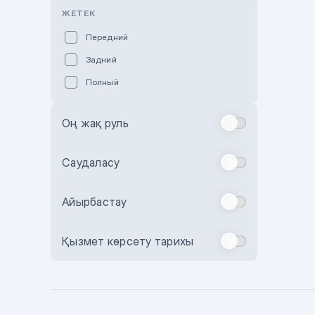
Розовый
ЖЕТЕК
Красный
Передний
Пурпурный
Задний
Коричневый
Полный
Голубой
Синий
Оң жақ руль
Фиолетовый
Зеленый
Саудаласу
Желтый
Айырбастау
Бежевый
Бордовый
Қызмет көрсету тарихы
Комбинированный
Бронзовый
Темно-синий