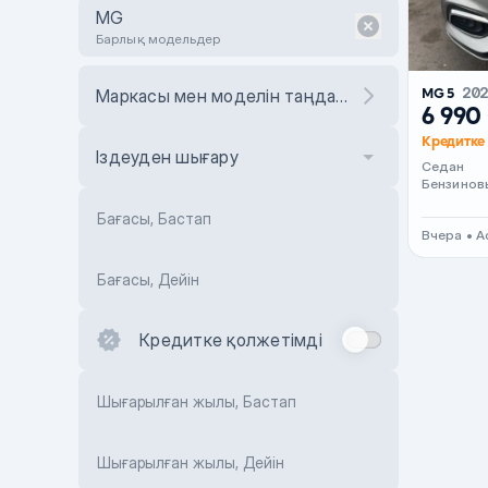
MG
Барлық модельдер
MG 5
20
Маркасы мен моделін таңдаңыз
6 990
Кредитке 
Іздеуден шығару
Седан
Бензинов
Бағасы, Бастап
Вчера • А
Бағасы, Дейін
Кредитке қолжетімді
Шығарылған жылы, Бастап
Шығарылған жылы, Дейін