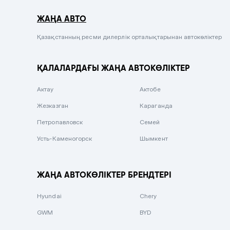
Серый металлик
ЖАҢА АВТО
Сиреневый металлик
Черный металлик
Қазақстанның ресми дилерлік орталықтарынан автокөліктер
Стальной
ҚАЛАЛАРДАҒЫ ЖАҢА АВТОКӨЛІКТЕР
Вишневый
Серебристый металлик
Актау
Актобе
Темно-коричневый
Жезказган
Караганда
Бело-Дымчатый
Петропавловск
Семей
Светло-зелёный металлик
Усть-Каменогорск
Шымкент
Бирюзовый
Темно-синий металлик
ЖАҢА АВТОКӨЛІКТЕР БРЕНДТЕРІ
Зеленый металлик
Hyundai
Chery
Комбинированный
GWM
BYD