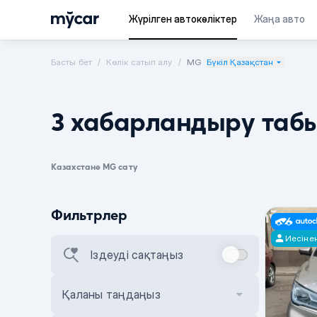
Жүрілген автокөліктер
Жаңа авто
Басты бет
Көлік сатып алу
MG
Бүкіл Қазақстан
3 хабарландыру таб
Казахстане MG сату
Фильтрлер
Иесіне
Іздеуді сақтаңыз
Қаланы таңдаңыз