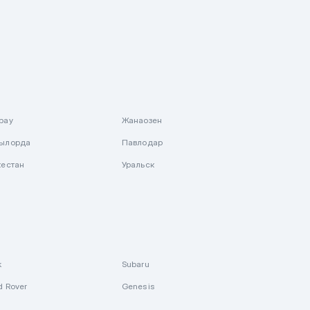
рау
Жанаозен
ылорда
Павлодар
кестан
Уральск
k
Subaru
d Rover
Genesis