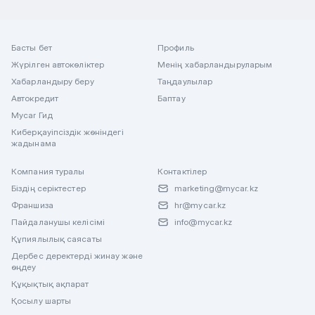
Басты бет
Профиль
Жүрілген автокөліктер
Менің хабарландыруларым
Хабарландыру беру
Таңдаулылар
Автокредит
Баптау
Mycar Гид
Киберқауіпсіздік жөніндегі
жадынама
Компания туралы
Контактілер
Біздің серіктестер
marketing@mycar.kz
Франшиза
hr@mycar.kz
Пайдаланушы келісімі
info@mycar.kz
Құпиялылық саясаты
Дербес деректерді жинау және
өңдеу
Құқықтық ақпарат
Қосылу шарты