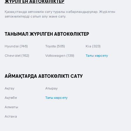
ЖҮРІЛГЕН АВТОКӨЛІКТЕР
Қазақстанда автокөлік сату туралы хабарландырулар. Жүрілген
автокөліктерді сатып алу және сату.
ТАНЫМАЛ ЖҮРІЛГЕН АВТОКӨЛІКТЕР
Hyundai
(746)
Toyota
(505)
Kia
(323)
Chevrolet
(162)
Volkswagen
(139)
Тағы көрсету
АЙМАҚТАРДА АВТОКӨЛІКТІ САТУ
Ақтау
Атырау
Ақтөбе
Тағы көрсету
Алматы
Астана