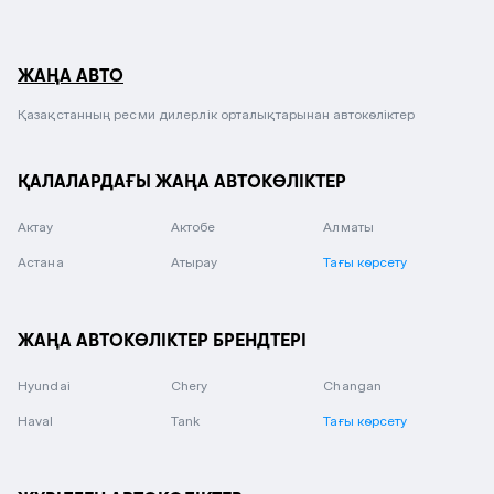
ЖАҢА АВТО
Қазақстанның ресми дилерлік орталықтарынан автокөліктер
ҚАЛАЛАРДАҒЫ ЖАҢА АВТОКӨЛІКТЕР
Актау
Актобе
Алматы
Астана
Атырау
Тағы көрсету
ЖАҢА АВТОКӨЛІКТЕР БРЕНДТЕРІ
Hyundai
Chery
Changan
Haval
Tank
Тағы көрсету