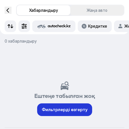
Хабарландыру
Жаңа авто
Кредитке
Же
0 хабарландыру
Ештеңе табылған жоқ
Фильтрлерді өзгерту