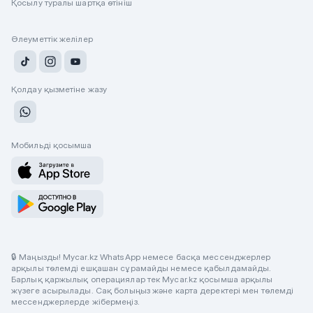
Қосылу туралы шартқа өтініш
Әлеуметтік желілер
Қолдау қызметіне жазу
Мобильді қосымша
🔒 Маңызды! Mycar.kz WhatsApp немесе басқа мессенджерлер
арқылы төлемді ешқашан сұрамайды немесе қабылдамайды.
Барлық қаржылық операциялар тек Mycar.kz қосымша арқылы
жүзеге асырылады. Сақ болыңыз және карта деректері мен төлемді
мессенджерлерде жібермеңіз.