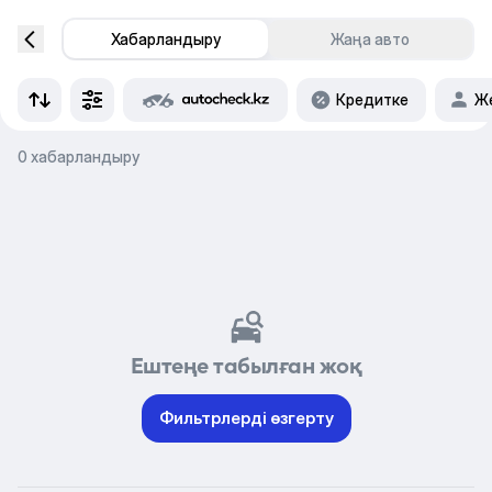
Хабарландыру
Жаңа авто
Кредитке
Же
0 хабарландыру
Ештеңе табылған жоқ
Фильтрлерді өзгерту