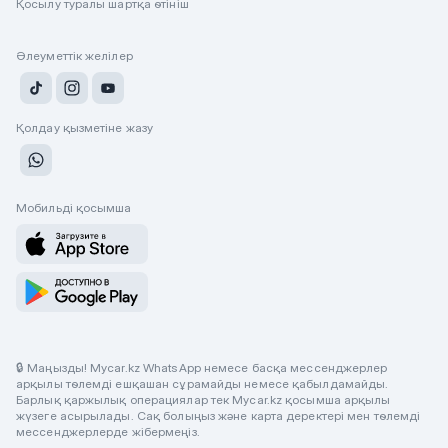
Қосылу туралы шартқа өтініш
Әлеуметтік желілер
Қолдау қызметіне жазу
Мобильді қосымша
🔒 Маңызды! Mycar.kz WhatsApp немесе басқа мессенджерлер
арқылы төлемді ешқашан сұрамайды немесе қабылдамайды.
Барлық қаржылық операциялар тек Mycar.kz қосымша арқылы
жүзеге асырылады. Сақ болыңыз және карта деректері мен төлемді
мессенджерлерде жібермеңіз.