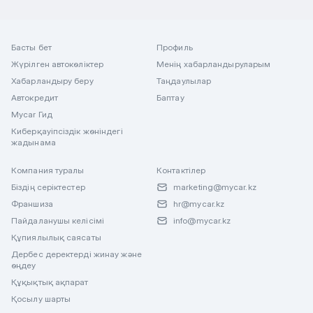
Басты бет
Профиль
Жүрілген автокөліктер
Менің хабарландыруларым
Хабарландыру беру
Таңдаулылар
Автокредит
Баптау
Mycar Гид
Киберқауіпсіздік жөніндегі
жадынама
Компания туралы
Контактілер
Біздің серіктестер
marketing@mycar.kz
Франшиза
hr@mycar.kz
Пайдаланушы келісімі
info@mycar.kz
Құпиялылық саясаты
Дербес деректерді жинау және
өңдеу
Құқықтық ақпарат
Қосылу шарты