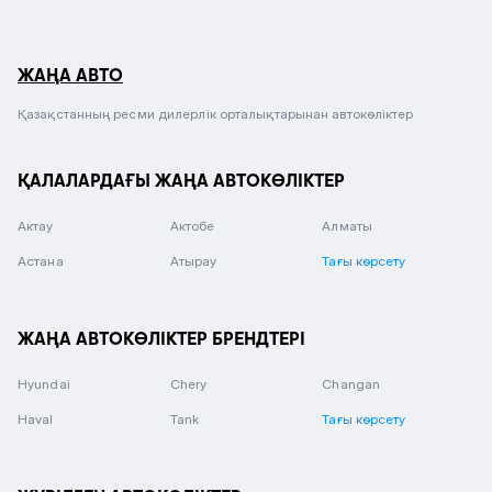
ЖАҢА АВТО
Қазақстанның ресми дилерлік орталықтарынан автокөліктер
ҚАЛАЛАРДАҒЫ ЖАҢА АВТОКӨЛІКТЕР
Актау
Актобе
Алматы
Астана
Атырау
Тағы көрсету
ЖАҢА АВТОКӨЛІКТЕР БРЕНДТЕРІ
Hyundai
Chery
Changan
Haval
Tank
Тағы көрсету