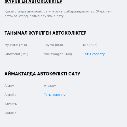
ЖҮРІЛГЕН АВТОКӨЛІКТЕР
Қазақстанда автокөлік сату туралы хабарландырулар. Жүрілген
автокөліктерді сатып алу және сату.
ТАНЫМАЛ ЖҮРІЛГЕН АВТОКӨЛІКТЕР
Hyundai
(746)
Toyota
(505)
Kia
(323)
Chevrolet
(162)
Volkswagen
(139)
Тағы көрсету
АЙМАҚТАРДА АВТОКӨЛІКТІ САТУ
Ақтау
Атырау
Ақтөбе
Тағы көрсету
Алматы
Астана