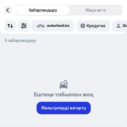
Хабарландыру
Жаңа авто
Кредитке
Же
0 хабарландыру
Ештеңе табылған жоқ
Фильтрлерді өзгерту