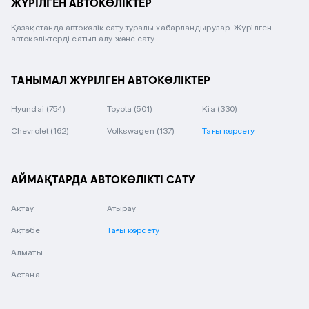
ЖҮРІЛГЕН АВТОКӨЛІКТЕР
Қазақстанда автокөлік сату туралы хабарландырулар. Жүрілген
автокөліктерді сатып алу және сату.
ТАНЫМАЛ ЖҮРІЛГЕН АВТОКӨЛІКТЕР
Hyundai
(754)
Toyota
(501)
Kia
(330)
Chevrolet
(162)
Volkswagen
(137)
Тағы көрсету
АЙМАҚТАРДА АВТОКӨЛІКТІ САТУ
Ақтау
Атырау
Ақтөбе
Тағы көрсету
Алматы
Астана