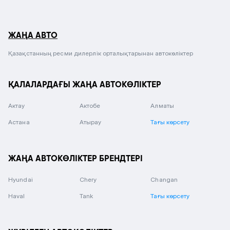
ЖАҢА АВТО
Қазақстанның ресми дилерлік орталықтарынан автокөліктер
ҚАЛАЛАРДАҒЫ ЖАҢА АВТОКӨЛІКТЕР
Актау
Актобе
Алматы
Астана
Атырау
Тағы көрсету
ЖАҢА АВТОКӨЛІКТЕР БРЕНДТЕРІ
Hyundai
Chery
Changan
Haval
Tank
Тағы көрсету