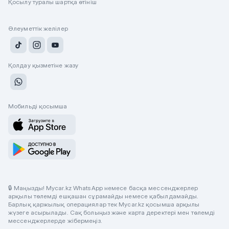
Қосылу туралы шартқа өтініш
Әлеуметтік желілер
Қолдау қызметіне жазу
Мобильді қосымша
🔒 Маңызды! Mycar.kz WhatsApp немесе басқа мессенджерлер
арқылы төлемді ешқашан сұрамайды немесе қабылдамайды.
Барлық қаржылық операциялар тек Mycar.kz қосымша арқылы
жүзеге асырылады. Сақ болыңыз және карта деректері мен төлемді
мессенджерлерде жібермеңіз.