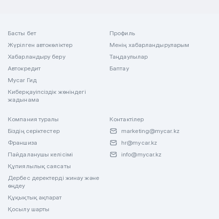
Басты бет
Профиль
Жүрілген автокөліктер
Менің хабарландыруларым
Хабарландыру беру
Таңдаулылар
Автокредит
Баптау
Mycar Гид
Киберқауіпсіздік жөніндегі
жадынама
Компания туралы
Контактілер
Біздің серіктестер
marketing@mycar.kz
Франшиза
hr@mycar.kz
Пайдаланушы келісімі
info@mycar.kz
Құпиялылық саясаты
Дербес деректерді жинау және
өңдеу
Құқықтық ақпарат
Қосылу шарты