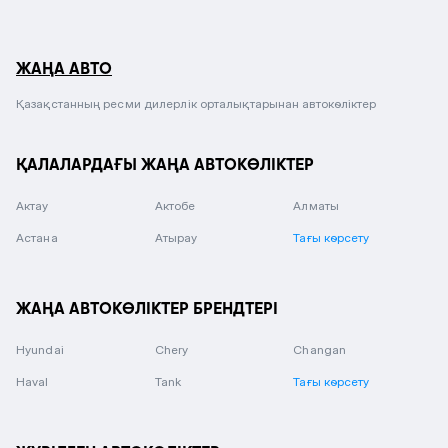
ЖАҢА АВТО
Қазақстанның ресми дилерлік орталықтарынан автокөліктер
ҚАЛАЛАРДАҒЫ ЖАҢА АВТОКӨЛІКТЕР
Актау
Актобе
Алматы
Астана
Атырау
Тағы көрсету
ЖАҢА АВТОКӨЛІКТЕР БРЕНДТЕРІ
Hyundai
Chery
Changan
Haval
Tank
Тағы көрсету