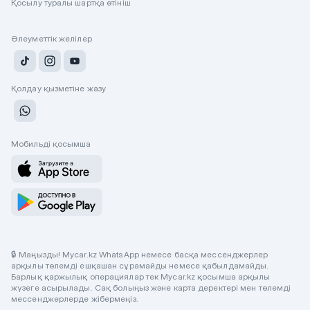
Қосылу туралы шартқа өтініш
Әлеуметтік желілер
Қолдау қызметіне жазу
Мобильді қосымша
🔒 Маңызды! Mycar.kz WhatsApp немесе басқа мессенджерлер
арқылы төлемді ешқашан сұрамайды немесе қабылдамайды.
Барлық қаржылық операциялар тек Mycar.kz қосымша арқылы
жүзеге асырылады. Сақ болыңыз және карта деректері мен төлемді
мессенджерлерде жібермеңіз.