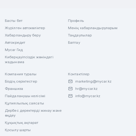
Басты бет
Профиль
Жүрілген автокөліктер
Менің хабарландыруларым
Хабарландыру беру
Таңдаулылар
Автокредит
Баптау
Mycar Гид
Киберқауіпсіздік жөніндегі
жадынама
Компания туралы
Контактілер
Біздің серіктестер
marketing@mycar.kz
Франшиза
hr@mycar.kz
Пайдаланушы келісімі
info@mycar.kz
Құпиялылық саясаты
Дербес деректерді жинау және
өңдеу
Құқықтық ақпарат
Қосылу шарты