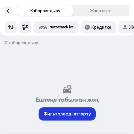
Хабарландыру
Жаңа авто
Кредитке
Же
0 хабарландыру
Ештеңе табылған жоқ
Фильтрлерді өзгерту