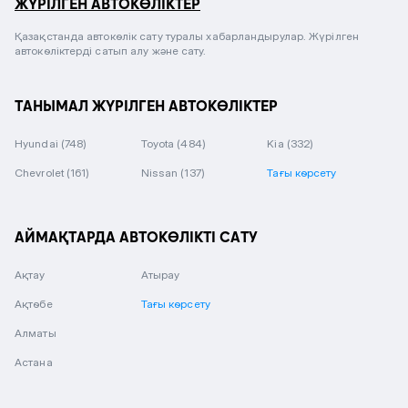
ЖҮРІЛГЕН АВТОКӨЛІКТЕР
Қазақстанда автокөлік сату туралы хабарландырулар. Жүрілген
автокөліктерді сатып алу және сату.
ТАНЫМАЛ ЖҮРІЛГЕН АВТОКӨЛІКТЕР
Hyundai
(748)
Toyota
(484)
Kia
(332)
Chevrolet
(161)
Nissan
(137)
Тағы көрсету
АЙМАҚТАРДА АВТОКӨЛІКТІ САТУ
Ақтау
Атырау
Ақтөбе
Тағы көрсету
Алматы
Астана