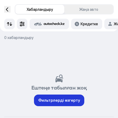
Хабарландыру
Жаңа авто
Кредитке
Же
0 хабарландыру
Ештеңе табылған жоқ
Фильтрлерді өзгерту