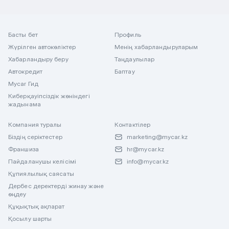
Басты бет
Профиль
Жүрілген автокөліктер
Менің хабарландыруларым
Хабарландыру беру
Таңдаулылар
Автокредит
Баптау
Mycar Гид
Киберқауіпсіздік жөніндегі
жадынама
Компания туралы
Контактілер
Біздің серіктестер
marketing@mycar.kz
Франшиза
hr@mycar.kz
Пайдаланушы келісімі
info@mycar.kz
Құпиялылық саясаты
Дербес деректерді жинау және
өңдеу
Құқықтық ақпарат
Қосылу шарты