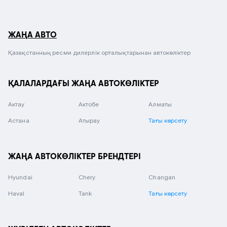
ЖАҢА АВТО
Қазақстанның ресми дилерлік орталықтарынан автокөліктер
ҚАЛАЛАРДАҒЫ ЖАҢА АВТОКӨЛІКТЕР
Актау
Актобе
Алматы
Астана
Атырау
Тағы көрсету
ЖАҢА АВТОКӨЛІКТЕР БРЕНДТЕРІ
Hyundai
Chery
Changan
Haval
Tank
Тағы көрсету