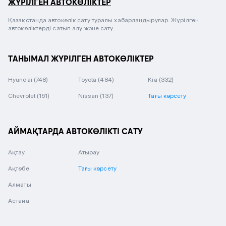
ЖҮРІЛГЕН АВТОКӨЛІКТЕР
Қазақстанда автокөлік сату туралы хабарландырулар. Жүрілген
автокөліктерді сатып алу және сату.
ТАНЫМАЛ ЖҮРІЛГЕН АВТОКӨЛІКТЕР
Hyundai
(748)
Toyota
(484)
Kia
(332)
Chevrolet
(161)
Nissan
(137)
Тағы көрсету
АЙМАҚТАРДА АВТОКӨЛІКТІ САТУ
Ақтау
Атырау
Ақтөбе
Тағы көрсету
Алматы
Астана