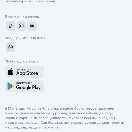
Қосылу туралы шартқа өтініш
Әлеуметтік желілер
Қолдау қызметіне жазу
Мобильді қосымша
🔒 Маңызды! Mycar.kz WhatsApp немесе басқа мессенджерлер
арқылы төлемді ешқашан сұрамайды немесе қабылдамайды.
Барлық қаржылық операциялар тек Mycar.kz қосымша арқылы
жүзеге асырылады. Сақ болыңыз және карта деректері мен төлемді
мессенджерлерде жібермеңіз.