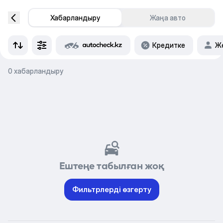
Хабарландыру
Жаңа авто
Кредитке
Же
0 хабарландыру
Ештеңе табылған жоқ
Фильтрлерді өзгерту