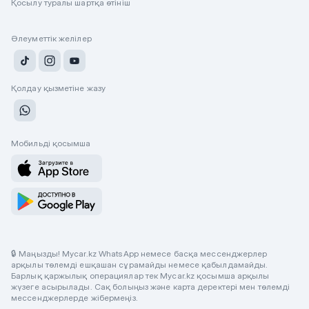
Қосылу туралы шартқа өтініш
Әлеуметтік желілер
Қолдау қызметіне жазу
Мобильді қосымша
🔒 Маңызды! Mycar.kz WhatsApp немесе басқа мессенджерлер
арқылы төлемді ешқашан сұрамайды немесе қабылдамайды.
Барлық қаржылық операциялар тек Mycar.kz қосымша арқылы
жүзеге асырылады. Сақ болыңыз және карта деректері мен төлемді
мессенджерлерде жібермеңіз.