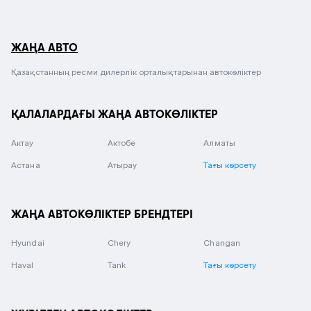
ЖАҢА АВТО
Қазақстанның ресми дилерлік орталықтарынан автокөліктер
ҚАЛАЛАРДАҒЫ ЖАҢА АВТОКӨЛІКТЕР
Актау
Актобе
Алматы
Астана
Атырау
Тағы көрсету
ЖАҢА АВТОКӨЛІКТЕР БРЕНДТЕРІ
Hyundai
Chery
Changan
Haval
Tank
Тағы көрсету