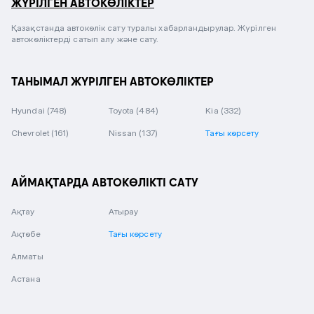
ЖҮРІЛГЕН АВТОКӨЛІКТЕР
Қазақстанда автокөлік сату туралы хабарландырулар. Жүрілген
автокөліктерді сатып алу және сату.
ТАНЫМАЛ ЖҮРІЛГЕН АВТОКӨЛІКТЕР
Hyundai
(748)
Toyota
(484)
Kia
(332)
Chevrolet
(161)
Nissan
(137)
Тағы көрсету
АЙМАҚТАРДА АВТОКӨЛІКТІ САТУ
Ақтау
Атырау
Ақтөбе
Тағы көрсету
Алматы
Астана