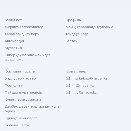
Басты бет
Профиль
Жүрілген автокөліктер
Менің хабарландыруларым
Хабарландыру беру
Таңдаулылар
Автокредит
Баптау
Mycar Гид
Киберқауіпсіздік жөніндегі
жадынама
Компания туралы
Контактілер
Біздің серіктестер
marketing@mycar.kz
Франшиза
hr@mycar.kz
Пайдаланушы келісімі
info@mycar.kz
Құпиялылық саясаты
Дербес деректерді жинау және
өңдеу
Құқықтық ақпарат
Қосылу шарты