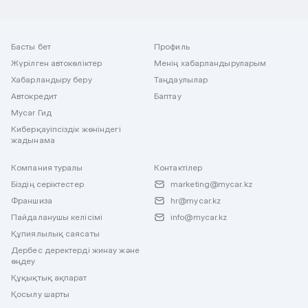
Басты бет
Профиль
Жүрілген автокөліктер
Менің хабарландыруларым
Хабарландыру беру
Таңдаулылар
Автокредит
Баптау
Mycar Гид
Киберқауіпсіздік жөніндегі
жадынама
Компания туралы
Контактілер
Біздің серіктестер
marketing@mycar.kz
Франшиза
hr@mycar.kz
Пайдаланушы келісімі
info@mycar.kz
Құпиялылық саясаты
Дербес деректерді жинау және
өңдеу
Құқықтық ақпарат
Қосылу шарты