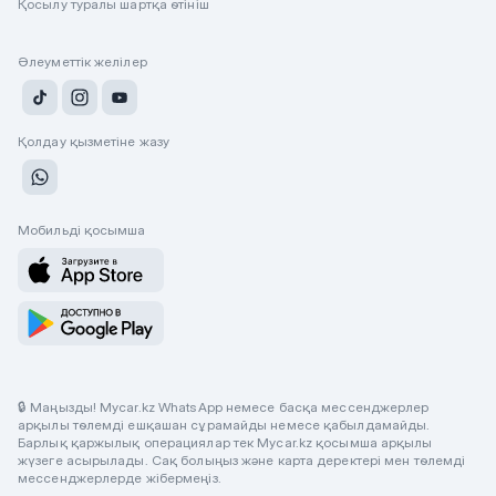
Қосылу туралы шартқа өтініш
Әлеуметтік желілер
Қолдау қызметіне жазу
Мобильді қосымша
🔒 Маңызды! Mycar.kz WhatsApp немесе басқа мессенджерлер
арқылы төлемді ешқашан сұрамайды немесе қабылдамайды.
Барлық қаржылық операциялар тек Mycar.kz қосымша арқылы
жүзеге асырылады. Сақ болыңыз және карта деректері мен төлемді
мессенджерлерде жібермеңіз.