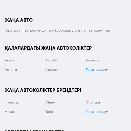
ЖАҢА АВТО
Қазақстанның ресми дилерлік орталықтарынан автокөліктер
ҚАЛАЛАРДАҒЫ ЖАҢА АВТОКӨЛІКТЕР
Актау
Актобе
Алматы
Астана
Атырау
Тағы көрсету
ЖАҢА АВТОКӨЛІКТЕР БРЕНДТЕРІ
Hyundai
Chery
Changan
Haval
Tank
Тағы көрсету