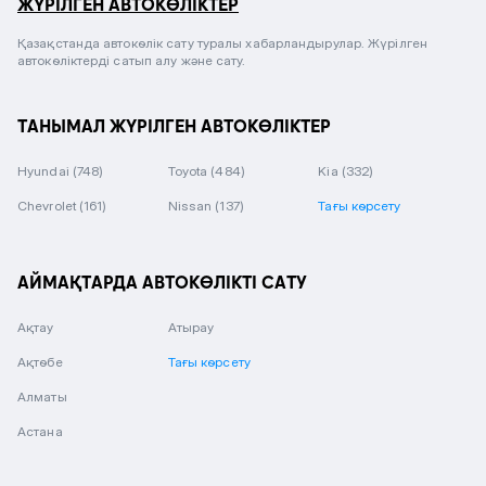
ЖҮРІЛГЕН АВТОКӨЛІКТЕР
Қазақстанда автокөлік сату туралы хабарландырулар. Жүрілген
автокөліктерді сатып алу және сату.
ТАНЫМАЛ ЖҮРІЛГЕН АВТОКӨЛІКТЕР
Hyundai
(748)
Toyota
(484)
Kia
(332)
Chevrolet
(161)
Nissan
(137)
Тағы көрсету
АЙМАҚТАРДА АВТОКӨЛІКТІ САТУ
Ақтау
Атырау
Ақтөбе
Тағы көрсету
Алматы
Астана