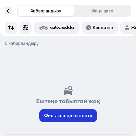
Хабарландыру
Жаңа авто
Кредитке
Же
0 хабарландыру
Ештеңе табылған жоқ
Фильтрлерді өзгерту