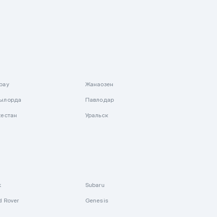
рау
Жанаозен
ылорда
Павлодар
кестан
Уральск
k
Subaru
d Rover
Genesis