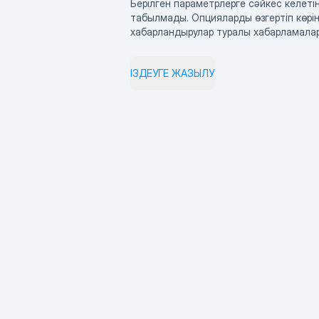
Берілген параметрлерге сәйкес келетін
табылмады. Опцияларды өзгертіп көрің
хабарландырулар туралы хабарламала
ІЗДЕУГЕ ЖАЗЫЛУ