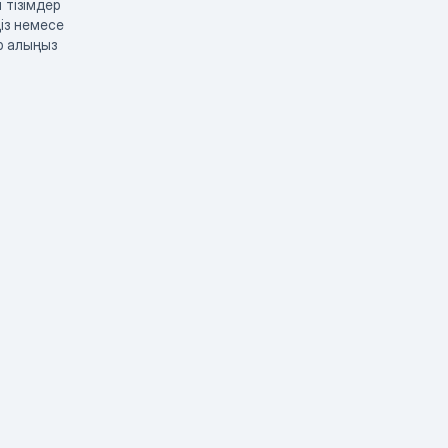
 тізімдер
із немесе
р алыңыз