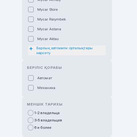
Mycar Store
Mycar Raiymbek
Mycar Astana
Mycar Aktau
Барлық автокөлік орталықтары
Mycar Uralsk
көрсету
Haval & Tank Kyzylorda
БЕРІЛІС ҚОРАБЫ
Haval & Tank Pavlodar
Bavaria Almaty
Автомат
Mycar Shymkent
Механика
Bavaria Astana
МЕНШІК ТАРИХЫ
GWM Nurly Zhol
1-2 владельца
Chery Astana
3-5 владельцев
Changan Auto Nurly Zhol
6 и более
Haval Atyrau