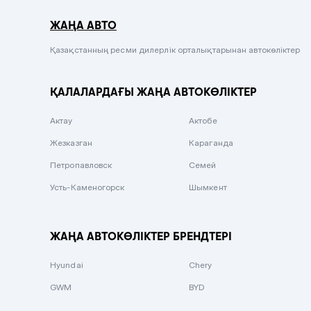
Серый металлик
ЖАҢА АВТО
Сиреневый металлик
Черный металлик
Қазақстанның ресми дилерлік орталықтарынан автокөліктер
Стальной
ҚАЛАЛАРДАҒЫ ЖАҢА АВТОКӨЛІКТЕР
Вишневый
Серебристый металлик
Актау
Актобе
Темно-коричневый
Жезказган
Караганда
Бело-Дымчатый
Петропавловск
Семей
Светло-зелёный металлик
Усть-Каменогорск
Шымкент
Бирюзовый
Темно-синий металлик
ЖАҢА АВТОКӨЛІКТЕР БРЕНДТЕРІ
Зеленый металлик
Hyundai
Chery
Комбинированный
GWM
BYD