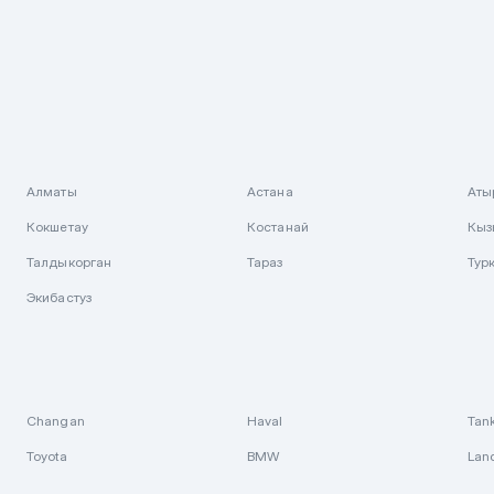
Алматы
Астана
Аты
Кокшетау
Костанай
Кыз
Талдыкорган
Тараз
Тур
Экибастуз
Changan
Haval
Tan
Toyota
BMW
Lan