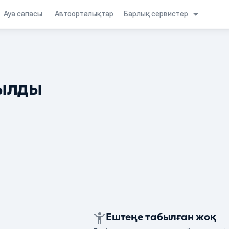
Барлық сервистер
Ауа сапасы
Автоорталықтар
ылды
Ештеңе табылған жоқ