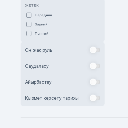
Розовый
ЖЕТЕК
Красный
Передний
Пурпурный
Задний
Коричневый
Полный
Голубой
Синий
Оң жақ руль
Фиолетовый
Зеленый
Саудаласу
Желтый
Айырбастау
Бежевый
Бордовый
Қызмет көрсету тарихы
Комбинированный
Бронзовый
Темно-синий