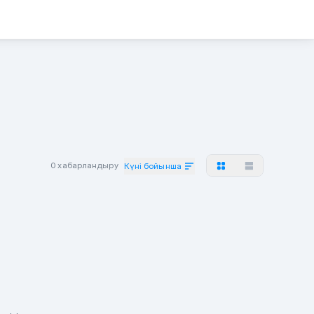
0 хабарландыру
Күні бойынша