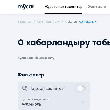
Жүрілген автокөліктер
Жаңа авто
Басты бет
Көлік сатып алу
McLaren
Аулиеколь
0 хабарландыру таб
Аулиеколе McLaren сату
Фильтрлер
Іздеуді сақтаңыз
Қаланы таңдаңыз
Аулиеколь