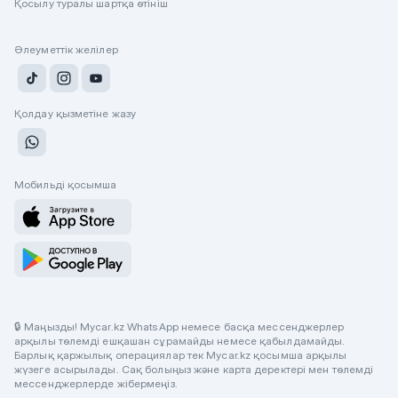
Қосылу туралы шартқа өтініш
Әлеуметтік желілер
Қолдау қызметіне жазу
Мобильді қосымша
🔒 Маңызды! Mycar.kz WhatsApp немесе басқа мессенджерлер
арқылы төлемді ешқашан сұрамайды немесе қабылдамайды.
Барлық қаржылық операциялар тек Mycar.kz қосымша арқылы
жүзеге асырылады. Сақ болыңыз және карта деректері мен төлемді
мессенджерлерде жібермеңіз.