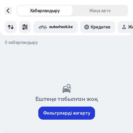
Хабарландыру
Жаңа авто
Кредитке
Же
0 хабарландыру
Ештеңе табылған жоқ
Фильтрлерді өзгерту