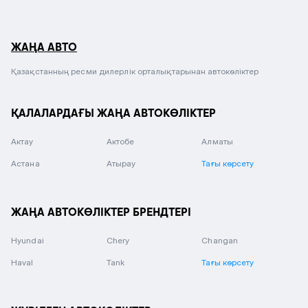
ЖАҢА АВТО
Қазақстанның ресми дилерлік орталықтарынан автокөліктер
ҚАЛАЛАРДАҒЫ ЖАҢА АВТОКӨЛІКТЕР
Актау
Актобе
Алматы
Астана
Атырау
Тағы көрсету
ЖАҢА АВТОКӨЛІКТЕР БРЕНДТЕРІ
Hyundai
Chery
Changan
Haval
Tank
Тағы көрсету