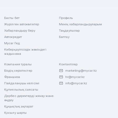
Басты бет
Профиль
Жүрілген автокөліктер
Менің хабарландыруларым
Хабарландыру беру
Таңдаулылар
Автокредит
Баптау
Mycar Гид
Киберқауіпсіздік жөніндегі
жадынама
Компания туралы
Контактілер
Біздің серіктестер
marketing@mycar.kz
Франшиза
hr@mycar.kz
Пайдаланушы келісімі
info@mycar.kz
Құпиялылық саясаты
Дербес деректерді жинау және
өңдеу
Құқықтық ақпарат
Қосылу шарты