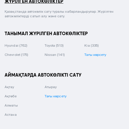
ЖҮРІЛГЕН АВТОКӨЛІКТЕР
Қазақстанда автокөлік сату туралы хабарландырулар. Жүрілген
автокөліктерді сатып алу және сату.
ТАНЫМАЛ ЖҮРІЛГЕН АВТОКӨЛІКТЕР
Hyundai
(762)
Toyota
(513)
Kia
(335)
Chevrolet
(175)
Nissan
(141)
Тағы көрсету
АЙМАҚТАРДА АВТОКӨЛІКТІ САТУ
Ақтау
Атырау
Ақтөбе
Тағы көрсету
Алматы
Астана