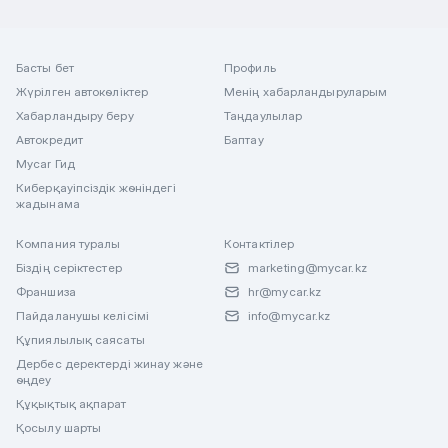
Басты бет
Профиль
Жүрілген автокөліктер
Менің хабарландыруларым
Хабарландыру беру
Таңдаулылар
Автокредит
Баптау
Mycar Гид
Киберқауіпсіздік жөніндегі
жадынама
Компания туралы
Контактілер
Біздің серіктестер
marketing@mycar.kz
Франшиза
hr@mycar.kz
Пайдаланушы келісімі
info@mycar.kz
Құпиялылық саясаты
Дербес деректерді жинау және
өңдеу
Құқықтық ақпарат
Қосылу шарты