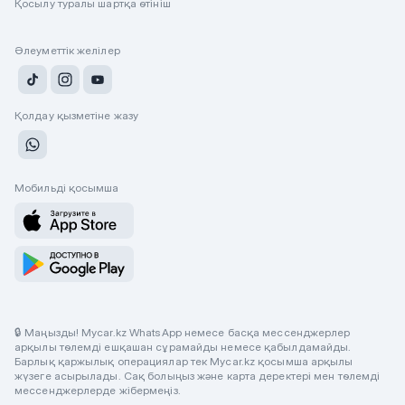
Қосылу туралы шартқа өтініш
Әлеуметтік желілер
Қолдау қызметіне жазу
Мобильді қосымша
🔒 Маңызды! Mycar.kz WhatsApp немесе басқа мессенджерлер
арқылы төлемді ешқашан сұрамайды немесе қабылдамайды.
Барлық қаржылық операциялар тек Mycar.kz қосымша арқылы
жүзеге асырылады. Сақ болыңыз және карта деректері мен төлемді
мессенджерлерде жібермеңіз.