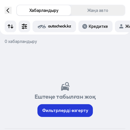
Хабарландыру
Жаңа авто
Кредитке
Же
0 хабарландыру
Ештеңе табылған жоқ
Фильтрлерді өзгерту