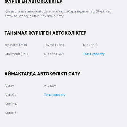
ЖҮРІЛГЕН АВТОКӨЛІКТЕР
Қазақстанда автокөлік сату туралы хабарландырулар. Жүрілген
автокөліктерді сатып алу және сату.
ТАНЫМАЛ ЖҮРІЛГЕН АВТОКӨЛІКТЕР
Hyundai
(748)
Toyota
(484)
Kia
(332)
Chevrolet
(161)
Nissan
(137)
Тағы көрсету
АЙМАҚТАРДА АВТОКӨЛІКТІ САТУ
Ақтау
Атырау
Ақтөбе
Тағы көрсету
Алматы
Астана