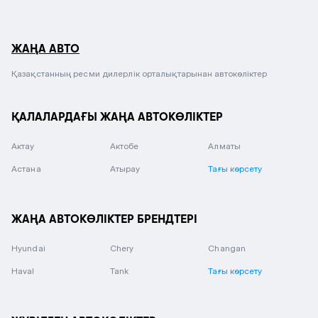
ЖАҢА АВТО
Қазақстанның ресми дилерлік орталықтарынан автокөліктер
ҚАЛАЛАРДАҒЫ ЖАҢА АВТОКӨЛІКТЕР
Актау
Актобе
Алматы
Астана
Атырау
Тағы көрсету
ЖАҢА АВТОКӨЛІКТЕР БРЕНДТЕРІ
Hyundai
Chery
Changan
Haval
Tank
Тағы көрсету