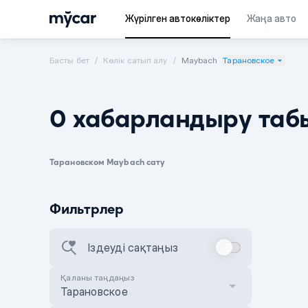
Жүрілген автокөліктер
Жаңа авто
Басты бет
Көлік сатып алу
Maybach
Тарановское
0 хабарландыру таб
Тарановском Maybach сату
Фильтрлер
Іздеуді сақтаңыз
Қаланы таңдаңыз
Тарановское