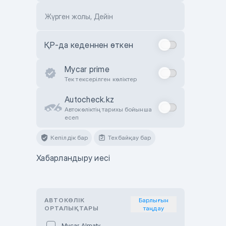
Жүрген жолы, Дейін
ҚР-да кеденнен өткен
Mycar prime
Тек тексерілген көліктер
Autocheck.kz
Автокөліктің тарихы бойынша
есеп
Кепілдік бар
Техбайқау бар
Хабарландыру иесі
АВТОКӨЛІК
Барлығын
ОРТАЛЫҚТАРЫ
таңдау
Mycar Almaty