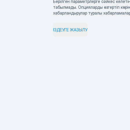
Берілген параметрлерге сәйкес келетін
табылмады. Опцияларды өзгертіп көрің
хабарландырулар туралы хабарламала
ІЗДЕУГЕ ЖАЗЫЛУ