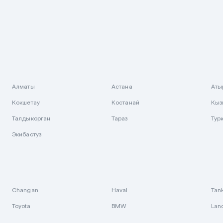
Алматы
Астана
Аты
Кокшетау
Костанай
Кыз
Талдыкорган
Тараз
Тур
Экибастуз
Changan
Haval
Tan
Toyota
BMW
Lan