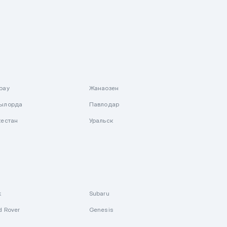
рау
Жанаозен
ылорда
Павлодар
кестан
Уральск
k
Subaru
d Rover
Genesis