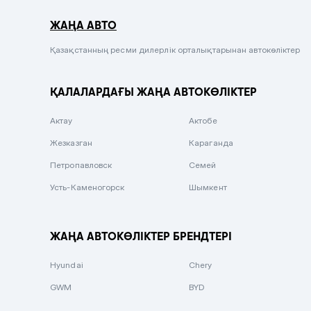
Серый металлик
ЖАҢА АВТО
Сиреневый металлик
Черный металлик
Қазақстанның ресми дилерлік орталықтарынан автокөліктер
Стальной
ҚАЛАЛАРДАҒЫ ЖАҢА АВТОКӨЛІКТЕР
Вишневый
Серебристый металлик
Актау
Актобе
Темно-коричневый
Жезказган
Караганда
Бело-Дымчатый
Петропавловск
Семей
Светло-зелёный металлик
Усть-Каменогорск
Шымкент
Бирюзовый
Темно-синий металлик
ЖАҢА АВТОКӨЛІКТЕР БРЕНДТЕРІ
Зеленый металлик
Hyundai
Chery
Комбинированный
GWM
BYD