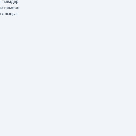
 тізімдер
із немесе
р алыңыз