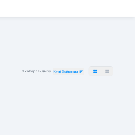
0 хабарландыру
Күні бойынша