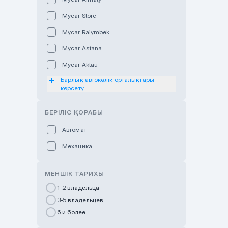
Mycar Store
Mycar Raiymbek
Mycar Astana
Mycar Aktau
Барлық автокөлік орталықтары
Mycar Uralsk
көрсету
Haval & Tank Kyzylorda
БЕРІЛІС ҚОРАБЫ
Haval & Tank Pavlodar
Bavaria Almaty
Автомат
Mycar Shymkent
Механика
Bavaria Astana
МЕНШІК ТАРИХЫ
GWM Nurly Zhol
1-2 владельца
Chery Astana
3-5 владельцев
Changan Auto Nurly Zhol
6 и более
Haval Atyrau