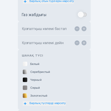
Барлық отын түрлерін көрсету
Toyota Almaty
Газ жабдығы
Toyota Astana
Toyota Kokshetau
Қозғалтқыш көлемі бастап
TANK Motors Karaganda
Hyundai ShymCity
Қозғалтқыш көлемі дейін
Toyota Shygys
ШАНАҚ ТҮСІ
Белый
Серебристый
Черный
Серый
Золотистый
Барлық түстерді көрсету
Оранжевый