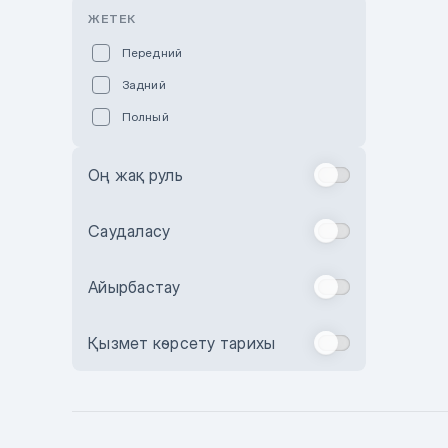
Розовый
ЖЕТЕК
Красный
Передний
Пурпурный
Задний
Коричневый
Полный
Голубой
Синий
Оң жақ руль
Фиолетовый
Зеленый
Саудаласу
Желтый
Айырбастау
Бежевый
Бордовый
Қызмет көрсету тарихы
Комбинированный
Бронзовый
Темно-синий