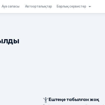
Барлық сервистер
Ауа сапасы
Автоорталықтар
ылды
Ештеңе табылған жоқ