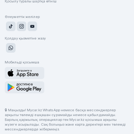
Қосылу туралы шартқа өтініш
Әлеуметтік желілер
Қолдау қызметіне жазу
Мобильді қосымша
🔒 Маңызды! Mycar.kz WhatsApp немесе басқа мессенджерлер
арқылы төлемді ешқашан сұрамайды немесе қабылдамайды.
Барлық қаржылық операциялар тек Mycar.kz қосымша арқылы
жүзеге асырылады. Сақ болыңыз және карта деректері мен төлемді
мессенджерлерде жібермеңіз.