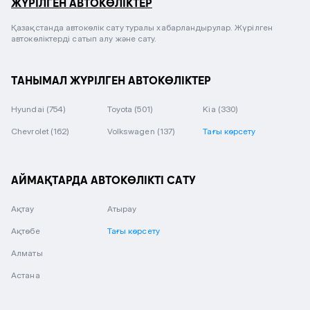
ЖҮРІЛГЕН АВТОКӨЛІКТЕР
Қазақстанда автокөлік сату туралы хабарландырулар. Жүрілген
автокөліктерді сатып алу және сату.
ТАНЫМАЛ ЖҮРІЛГЕН АВТОКӨЛІКТЕР
Hyundai
(754)
Toyota
(501)
Kia
(330)
Chevrolet
(162)
Volkswagen
(137)
Тағы көрсету
АЙМАҚТАРДА АВТОКӨЛІКТІ САТУ
Ақтау
Атырау
Ақтөбе
Тағы көрсету
Алматы
Астана