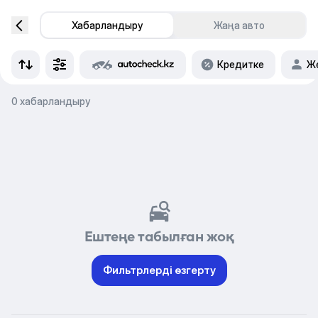
Хабарландыру
Жаңа авто
Кредитке
Же
0 хабарландыру
Ештеңе табылған жоқ
Фильтрлерді өзгерту