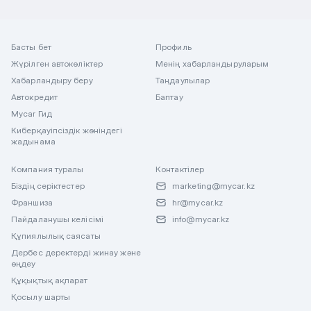
Басты бет
Профиль
Жүрілген автокөліктер
Менің хабарландыруларым
Хабарландыру беру
Таңдаулылар
Автокредит
Баптау
Mycar Гид
Киберқауіпсіздік жөніндегі
жадынама
Компания туралы
Контактілер
Біздің серіктестер
marketing@mycar.kz
Франшиза
hr@mycar.kz
Пайдаланушы келісімі
info@mycar.kz
Құпиялылық саясаты
Дербес деректерді жинау және
өңдеу
Құқықтық ақпарат
Қосылу шарты