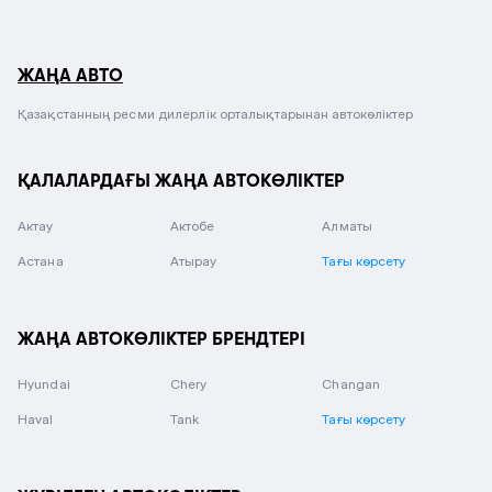
ЖАҢА АВТО
Қазақстанның ресми дилерлік орталықтарынан автокөліктер
ҚАЛАЛАРДАҒЫ ЖАҢА АВТОКӨЛІКТЕР
Актау
Актобе
Алматы
Астана
Атырау
Тағы көрсету
ЖАҢА АВТОКӨЛІКТЕР БРЕНДТЕРІ
Hyundai
Chery
Changan
Haval
Tank
Тағы көрсету