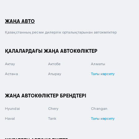
ЖАҢА АВТО
Қазақстанның ресми дилерлік орталықтарынан автокөліктер
ҚАЛАЛАРДАҒЫ ЖАҢА АВТОКӨЛІКТЕР
Актау
Актобе
Алматы
Астана
Атырау
Тағы көрсету
ЖАҢА АВТОКӨЛІКТЕР БРЕНДТЕРІ
Hyundai
Chery
Changan
Haval
Tank
Тағы көрсету