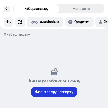
Хабарландыру
Жаңа авто
Кредитке
Же
0 хабарландыру
Ештеңе табылған жоқ
Фильтрлерді өзгерту