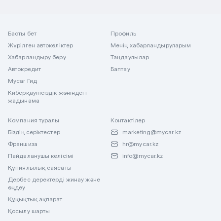
Басты бет
Профиль
Жүрілген автокөліктер
Менің хабарландыруларым
Хабарландыру беру
Таңдаулылар
Автокредит
Баптау
Mycar Гид
Киберқауіпсіздік жөніндегі
жадынама
Компания туралы
Контактілер
Біздің серіктестер
marketing@mycar.kz
Франшиза
hr@mycar.kz
Пайдаланушы келісімі
info@mycar.kz
Құпиялылық саясаты
Дербес деректерді жинау және
өңдеу
Құқықтық ақпарат
Қосылу шарты