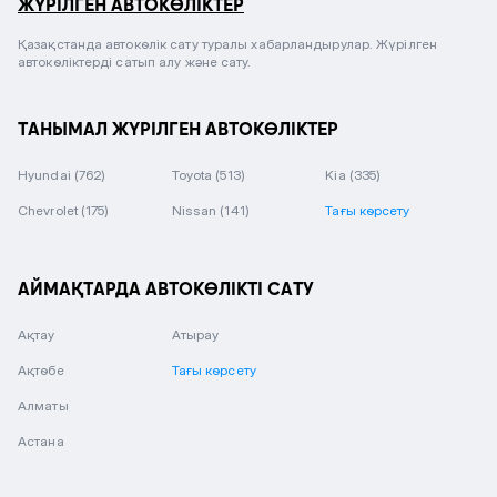
ЖҮРІЛГЕН АВТОКӨЛІКТЕР
Қазақстанда автокөлік сату туралы хабарландырулар. Жүрілген
автокөліктерді сатып алу және сату.
ТАНЫМАЛ ЖҮРІЛГЕН АВТОКӨЛІКТЕР
Hyundai
(762)
Toyota
(513)
Kia
(335)
Chevrolet
(175)
Nissan
(141)
Тағы көрсету
АЙМАҚТАРДА АВТОКӨЛІКТІ САТУ
Ақтау
Атырау
Ақтөбе
Тағы көрсету
Алматы
Астана