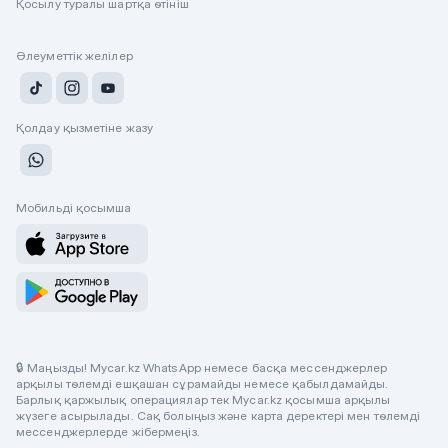
Қосылу туралы шартқа өтініш
Әлеуметтік желілер
Қолдау қызметіне жазу
Мобильді қосымша
🔒 Маңызды! Mycar.kz WhatsApp немесе басқа мессенджерлер
арқылы төлемді ешқашан сұрамайды немесе қабылдамайды.
Барлық қаржылық операциялар тек Mycar.kz қосымша арқылы
жүзеге асырылады. Сақ болыңыз және карта деректері мен төлемді
мессенджерлерде жібермеңіз.